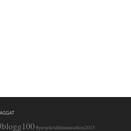
TAGGAT
#blogg100
#projektsthlmmarathon2015