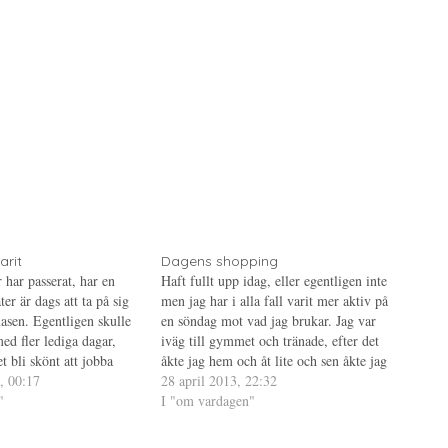
arit
Dagens shopping
 har passerat, har en
Haft fullt upp idag, eller egentligen inte
ter är dags att ta på sig
men jag har i alla fall varit mer aktiv på
asen. Egentligen skulle
en söndag mot vad jag brukar. Jag var
ed fler lediga dagar,
iväg till gymmet och tränade, efter det
t bli skönt att jobba
åkte jag hem och åt lite och sen åkte jag
bbarkompisarna igen,
, 00:17
iväg och shoppade i Kista Galleria. Mitt
28 april 2013, 22:32
 med de flesta av dem.
"
mål…
I "om vardagen"
så…