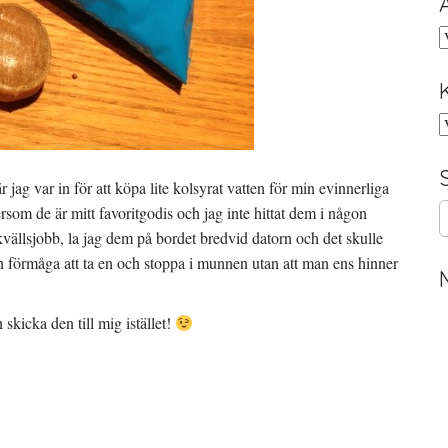
A
K
ag var in för att köpa lite kolsyrat vatten för min evinnerliga
S
ersom de är mitt favoritgodis och jag inte hittat dem i någon
e
 kvällsjobb, la jag dem på bordet bredvid datorn och det skulle
a
en förmåga att ta en och stoppa i munnen utan att man ens hinner
r
c
h
skicka den till mig istället!
f
o
r
: