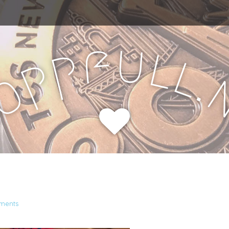
u
f
l
p
l
p
.
o
H
ments