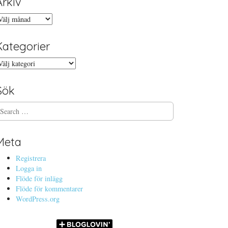
Arkiv
rkiv
Kategorier
ategorier
Sök
Meta
Registrera
Logga in
Flöde för inlägg
Flöde för kommentarer
WordPress.org