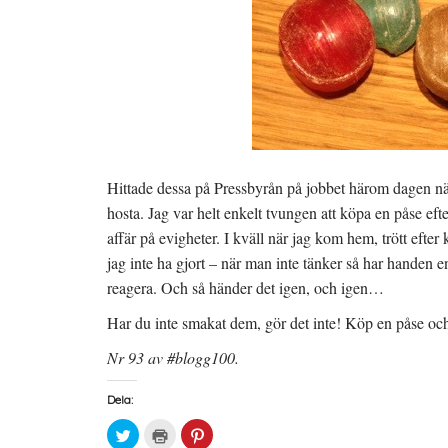
Hittade dessa på Pressbyrån på jobbet härom dagen när j
hosta. Jag var helt enkelt tvungen att köpa en påse eft
affär på evigheter. I kväll när jag kom hem, trött efter
jag inte ha gjort – när man inte tänker så har handen 
reagera. Och så händer det igen, och igen…
Har du inte smakat dem, gör det inte! Köp en påse och 
Nr 93 av #blogg100.
Dela:
K
K
K
l
l
l