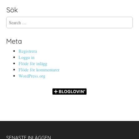
Sök
S
e
a
r
Meta
c
h
Registrera
f
Logga in
o
Flöde för inlägg
r
Flöde för kommentarer
:
WordPress.org
SENASTE INLÄGGEN