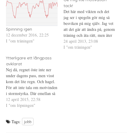
r
i
e
tack!
(
e
r
Ö
t
e
Det här med vikten och det
p
t
s
p
n
t
jag ser i spegeln gör mig så
n
y
(
besviken på mig själv. Jag vet
a
t
Ö
s
t
p
att det går att ändra på, genom
Spinning igen
i
f
p
12 december 2016, 22:25
e
ö
n
träning och äta rätt, men åter
t
n
a
I "om träningen"
igen har det blivit så svårt.
24 april 2013, 23:08
t
s
s
n
t
i
Motivationen som egentligen
I "om träningen"
y
e
e
t
r
t
borde finnas, finns inte och jag
t
)
t
Ytterligare ett långpass
vet egentligen inte…
f
n
ö
y
avklarat
n
t
Nej då, regnet öste inte ner
s
t
t
f
under dagens pass, men visst
e
ö
kom det lite regn. Och hagel.
r
n
)
s
För att inte tala om motvinden
t
e
i stormstyrka. Där emellan så
r
sken dock solen större delen
12 april 2015, 22:58
)
av tiden och det var nästan lite
I "om löpningen"
för varmt. Jag föredrar att det
är lite kallare när…
Tags:
jobb