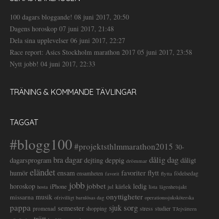
100 dagars bloggande!
08 juni 2017, 20:50
Dagens horoskop
07 juni 2017, 21:48
Dela sina upplevelser
06 juni 2017, 22:27
Race report: Asics Stockholm marathon 2017
05 juni 2017, 23:58
Nytt jobb!
04 juni 2017, 22:33
TRÄNING & KOMMANDE TÄVLINGAR
TAGGAT
#blogg100
#projektsthlmmarathon2015
30-
dålig dag
bra dagar
deppig
dagarsprogram
dejting
dåligt
drömmar
eländet
favoriter
flytt
humör
ensam
ensamheten
flytta
födelsedag
favorit
jobb
jobbet
horoskop
ledig
iPhone
kärlek
jul
lista
hosta
lägenhetsjakt
onyttigheter
musik
missarna
ofrivilligt barnlösas dag
operationssjuksköterska
pappa
sorg
semester
sjuk
stress
studier
promenad
shopping
TJejvättern
trött