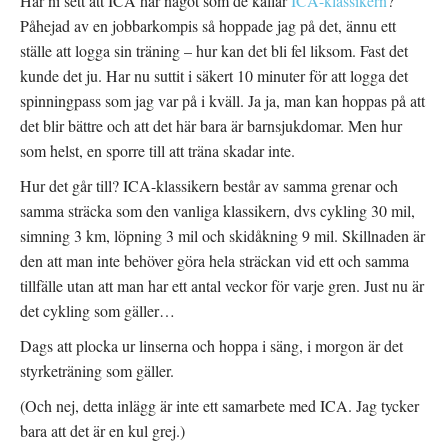
Har ni sett att ICA har något som de kallar
ICA-klassikern
?
Påhejad av en jobbarkompis så hoppade jag på det, ännu ett
ställe att logga sin träning – hur kan det bli fel liksom. Fast det
kunde det ju. Har nu suttit i säkert 10 minuter för att logga det
spinningpass som jag var på i kväll. Ja ja, man kan hoppas på att
det blir bättre och att det här bara är barnsjukdomar. Men hur
som helst, en sporre till att träna skadar inte.
Hur det går till? ICA-klassikern består av samma grenar och
samma sträcka som den vanliga klassikern, dvs cykling 30 mil,
simning 3 km, löpning 3 mil och skidåkning 9 mil. Skillnaden är
den att man inte behöver göra hela sträckan vid ett och samma
tillfälle utan att man har ett antal veckor för varje gren. Just nu är
det cykling som gäller…
Dags att plocka ur linserna och hoppa i säng, i morgon är det
styrketräning som gäller.
(Och nej, detta inlägg är inte ett samarbete med ICA. Jag tycker
bara att det är en kul grej.)