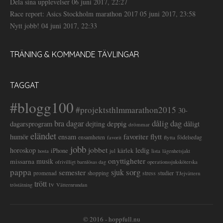
Dela sina upplevelser
06 juni 2017, 22:27
Race report: Asics Stockholm marathon 2017
05 juni 2017, 23:58
Nytt jobb!
04 juni 2017, 22:33
TRÄNING & KOMMANDE TÄVLINGAR
TAGGAT
#blogg100
#projektsthlmmarathon2015
30-
dålig dag
bra dagar
deppig
dagarsprogram
dejting
dåligt
drömmar
eländet
favoriter
flytt
humör
ensam
ensamheten
flytta
födelsedag
favorit
jobb
jobbet
horoskop
ledig
iPhone
kärlek
jul
lista
hosta
lägenhetsjakt
onyttigheter
musik
missarna
ofrivilligt barnlösas dag
operationssjuksköterska
pappa
sorg
semester
sjuk
stress
studier
promenad
shopping
TJejvättern
trött
tv
tröstätning
Vätternrundan
© 2016 - hoppfull.nu