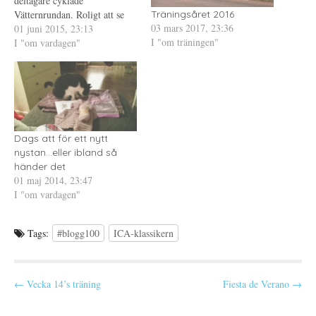
deltagare cyklade
a
t
Ö
s
t
p
Vätternrundan. Roligt att se
Träningsåret 2016
i
f
p
03 mars 2017, 23:36
och peppande, även om just
01 juni 2015, 23:13
e
ö
n
t
n
a
I "om träningen"
Vätternrundan är den del av
I "om vardagen"
t
s
s
n
t
i
Den svenska klassikern som
y
e
e
jag minst ser fram emot. Trots
t
r
t
t
)
t
detta så ser jag fram emot
f
n
ö
y
den....hur jag nu både kan…
n
t
s
t
t
f
e
ö
r
n
Dags att för ett nytt
)
s
nystan...eller ibland så
t
e
händer det
r
01 maj 2014, 23:47
)
I "om vardagen"
Tags:
#blogg100
ICA-klassikern
P
← Vecka 14’s träning
Fiesta de Verano →
o