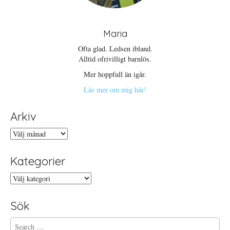
Maria
Ofta glad. Ledsen ibland.
Alltid ofrivilligt barnlös.
Mer hoppfull än igår.
Läs mer om mig här!
Arkiv
Arkiv
Kategorier
Kategorier
Sök
S