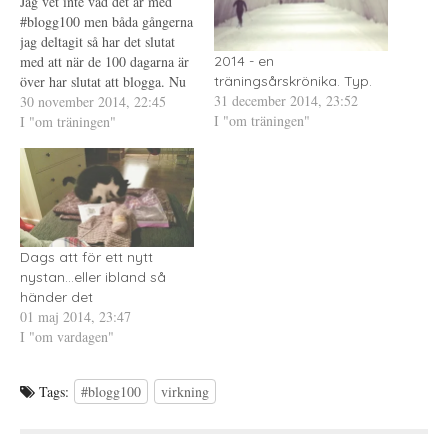
Jag vet inte vad det är med
p
t
s
#blogg100 men båda gångerna
p
n
t
n
y
(
jag deltagit så har det slutat
a
t
Ö
s
t
p
med att när de 100 dagarna är
2014 - en
i
f
p
över har slutat att blogga. Nu
e
ö
n
träningsårskrönika. Typ.
t
n
a
31 december 2014, 23:52
har det nästan gått sex
30 november 2014, 22:45
t
s
s
n
t
i
I "om träningen"
månader sedan mitt sista
I "om träningen"
y
e
e
inlägg, som också var det
t
r
t
t
)
t
nummer 100 i #blogg100.
f
n
ö
y
Kanske dags…
n
t
s
t
t
f
e
ö
r
n
)
s
Dags att för ett nytt
t
e
nystan...eller ibland så
r
)
händer det
01 maj 2014, 23:47
I "om vardagen"
Tags:
#blogg100
virkning