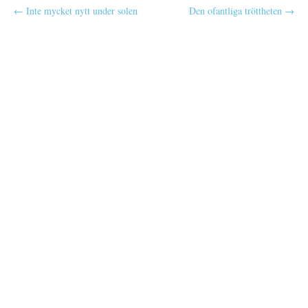
P
← Inte mycket nytt under solen
Den ofantliga tröttheten →
o
s
t
n
a
v
i
g
a
t
i
o
n