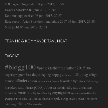
100 dagars bloggande!
08 juni 2017, 20:50
Dagens horoskop
07 juni 2017, 21:48
Dela sina upplevelser
06 juni 2017, 22:27
Race report: Asics Stockholm marathon 2017
05 juni 2017, 23:58
Nytt jobb!
04 juni 2017, 22:33
TRÄNING & KOMMANDE TÄVLINGAR
TAGGAT
#blogg100
#projektsthlmmarathon2015
30-
dålig dag
bra dagar
deppig
dagarsprogram
dejting
dåligt
drömmar
eländet
favoriter
flytt
humör
ensam
ensamheten
flytta
födelsedag
favorit
jobb
jobbet
horoskop
ledig
iPhone
kärlek
jul
lista
hosta
lägenhetsjakt
onyttigheter
musik
missarna
ofrivilligt barnlösas dag
operationssjuksköterska
pappa
sorg
semester
sjuk
stress
studier
promenad
shopping
TJejvättern
trött
tv
tröstätning
Vätternrundan