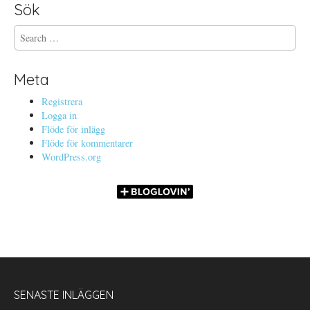
Sök
S
e
a
r
Meta
c
h
Registrera
f
Logga in
o
Flöde för inlägg
r
Flöde för kommentarer
:
WordPress.org
SENASTE INLÄGGEN