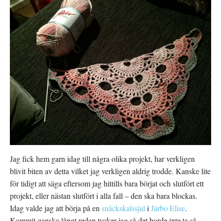
Jag fick hem garn idag till några olika projekt, har verkligen
blivit biten av detta vilket jag verkligen aldrig trodde. Kanske lite
för tidigt att säga eftersom jag hittills bara börjat och slutfört ett
projekt, eller nästan slutfört i alla fall – den ska bara blockas.
Idag valde jag att börja på en
snäckskalssjal
i
Järbo Elise
.
Kommit ganska långt redan tycker jag så det borde inte ta så