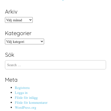
Arkiv
Arkiv
Kategorier
Kategorier
Sök
S
e
a
r
Meta
c
h
Registrera
f
Logga in
o
Flöde för inlägg
r
Flöde för kommentarer
:
WordPress.org