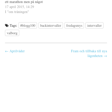
ett marathon men på något
r
n
)
s
underligt vis ser jag även
17 april 2015, 14:29
t
e
framemot det. Träningen
I "om träningen"
r
Måndag: Vila
)
Tisdag: Löpning
Tags:
#blogg100
backintervaller
fredagsmys
intervaller
Onsdag: Styrka
Torsdag: Spinning
valborg
Fredag: Löpning Lördag:
Långsam promenad
Söndag: Löpning Löpningen
P
← Aprilväder
Fram och tillbaka till nya
Veckans första pass var
lägenheten →
o
backintervaller. Igen, var min
första…
s
t
n
a
v
i
g
a