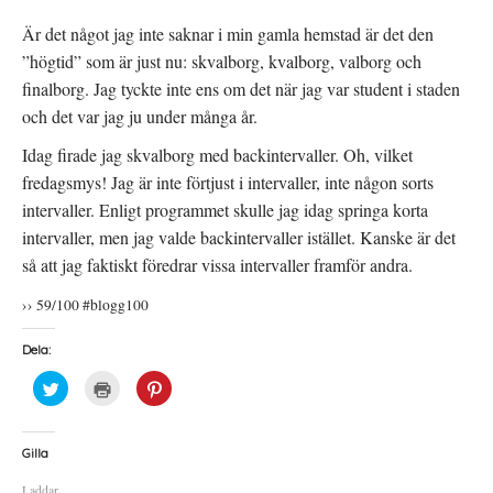
Är det något jag inte saknar i min gamla hemstad är det den
”högtid” som är just nu: skvalborg, kvalborg, valborg och
finalborg. Jag tyckte inte ens om det när jag var student i staden
och det var jag ju under många år.
Idag firade jag skvalborg med backintervaller. Oh, vilket
fredagsmys! Jag är inte förtjust i intervaller, inte någon sorts
intervaller. Enligt programmet skulle jag idag springa korta
intervaller, men jag valde backintervaller istället. Kanske är det
så att jag faktiskt föredrar vissa intervaller framför andra.
›› 59/100 #blogg100
Dela:
K
K
K
l
l
l
i
i
i
c
c
c
k
k
k
a
a
a
Gilla
f
f
f
ö
ö
ö
Laddar...
r
r
r