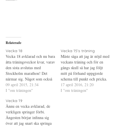
a
u
a
t
t
t
t
s
t
d
k
d
e
r
e
l
i
l
a
f
a
p
t
t
å
(
i
T
Ö
l
w
p
l
i
p
P
Relaterade
t
n
i
t
a
n
e
s
t
Vecka 18
Vecka 15's träning
r
i
e
Vecka 18 avklarad och nu bara
Måste säga att jag är nöjd med
(
e
r
Ö
t
e
åtta träningsveckor kvar, varav
veckans träning och för en
p
t
s
den sista avslutas med
p
n
t
gångs skull så har jag följt
n
y
(
Stockholm marathon! Det
mitt på förhand uppgjorde
a
t
Ö
s
t
p
närmar sig. Något som också
schema till punkt och pricka.
i
f
p
närmar sig är Tjejvättern (som
09 april 2015, 21:34
e
ö
n
Eller ja, nästan. Jag har kastat
17 april 2016, 21:20
t
n
a
är helgen efter maran) och jag
I "om träningen"
om dagarna lite. Mest nöjd är
I "om träningen"
t
s
s
n
t
i
börjar känna en viss stress
jag med att jag kom ut och
y
e
e
Vecka 19
över att jag borde cykla också.
t
r
t
gjorde backintervaller efter
t
)
t
Ännu en vecka avklarad, de
(Mer tankar om cyklingen i
jobbet…
f
n
verkligen springer förbi.
ö
y
ett…
n
t
Ångesten börjar infinna sig
s
t
t
f
över att jag snart ska springa
e
ö