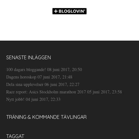
SENASTE INLÄGGEN
100 dagars bloggande!
08 juni 2017, 20:50
Dagens horoskop
07 juni 2017, 21:48
Dela sina upplevelser
06 juni 2017, 22:27
Race report: Asics Stockholm marathon 2017
05 juni 2017, 23:58
Nytt jobb!
04 juni 2017, 22:33
TRÄNING & KOMMANDE TÄVLINGAR
TAGGAT