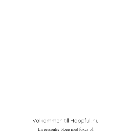
t
i
o
n
Välkommen till Hoppfull.nu
En personlig blogg med fokus på