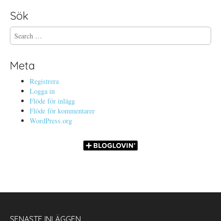
Sök
S
e
a
r
Meta
c
h
Registrera
f
Logga in
o
Flöde för inlägg
r
Flöde för kommentarer
:
WordPress.org
SENASTE INLÄGGEN