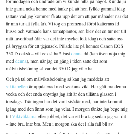
förmiddagen och undrade om vi kunde hitta på något. Kunde ju
inte gärna neka henne med tanke på att hon fyllde gammal idag
(attans vad jag kommer få äta upp det om ett par månader när det
är min tur att fylla år). Vi tog en promenad förbi katternas fd
husse och vattnade hans tomatplantor, sen blev det en tur ner till
mitt favoritbad (där var det inte mycket folk idag) och satte oss
på bryggan för ett tjejsnack. Pillade lite på hennes Canon EOS
350 D också – vill också ha!! Fast
denna
då (kan även nöja mig
med
denna
), men när jag en gång i tiden satte det som
målviktsbelöning så var det 350 D jag ville ha.
Och på tal om målviktsbelöning så kan jag meddela att
vikttabellen
är uppdaterad med veckans vikt. Har gått bra denna
vecka och det enda onyttiga jag ätit är den tillåtna glassen i
torsdags. Träningen har det varit sisådär med, har inte kommit
igång med den ännu som jag velat. I morgon tänkte jag bege mig
till
Viktväktarna
efter jobbet, det var ett bra tag sedan jag var dit
– inte bra, inte bra. Men i morgon ska det i alla fall bli av.