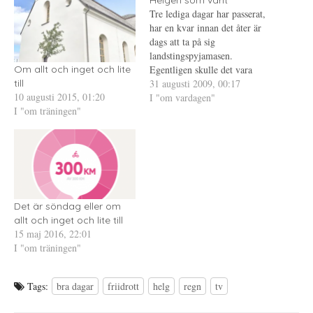
r
i
e
Tre lediga dagar har passerat,
(
e
r
Ö
t
e
har en kvar innan det åter är
p
t
s
p
n
t
dags att ta på sig
n
y
(
landstingspyjamasen.
a
t
Ö
s
t
p
Egentligen skulle det vara
Om allt och inget och lite
i
f
p
e
ö
n
skönt med fler lediga dagar,
31 augusti 2009, 00:17
till
t
n
a
10 augusti 2015, 01:20
men ändå ska det bli skönt att
I "om vardagen"
t
s
s
n
t
i
I "om träningen"
jobba igen. Träffa
y
e
e
t
r
t
jobbarkompisarna igen, trivs
t
)
t
verkligen med de flesta av
f
n
ö
y
dem. Har inte gjort så…
n
t
s
t
t
f
e
ö
r
n
)
s
Det är söndag eller om
t
e
allt och inget och lite till
r
15 maj 2016, 22:01
)
I "om träningen"
Tags:
bra dagar
friidrott
helg
regn
tv