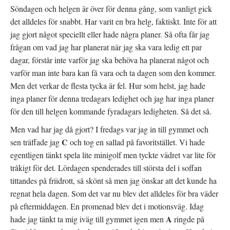
Söndagen och helgen är över för denna gång, som vanligt gick
det alldeles för snabbt. Har varit en bra helg, faktiskt. Inte för att
jag gjort något speciellt eller hade några planer. Så ofta får jag
frågan om vad jag har planerat när jag ska vara ledig ett par
dagar, förstår inte varför jag ska behöva ha planerat något och
varför man inte bara kan få vara och ta dagen som den kommer.
Men det verkar de flesta tycka är fel. Hur som helst, jag hade
inga planer för denna tredagars ledighet och jag har inga planer
för den till helgen kommande fyradagars ledigheten. Så det så.
Men vad har jag då gjort? I fredags var jag in till gymmet och
C
sen träffade jag
och tog en sallad på favoritstället. Vi hade
egentligen tänkt spela lite minigolf men tyckte vädret var lite för
tråkigt för det. Lördagen spenderades till största del i soffan
tittandes på friidrott, så skönt så men jag önskar att det kunde ha
regnat hela dagen. Som det var nu blev det alldeles för bra väder
på eftermiddagen. En promenad blev det i motionsväg. Idag
A
hade jag tänkt ta mig iväg till gymmet igen men
ringde på