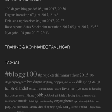
100 dagars bloggande!
08 juni 2017, 20:50
Dagens horoskop
07 juni 2017, 21:48
Dela sina upplevelser
06 juni 2017, 22:27
Race report: Asics Stockholm marathon 2017
05 juni 2017, 23:58
Nytt jobb!
04 juni 2017, 22:33
TRÄNING & KOMMANDE TÄVLINGAR
TAGGAT
#blogg100
#projektsthlmmarathon2015
30-
dålig dag
bra dagar
deppig
dagarsprogram
dejting
dåligt
drömmar
eländet
favoriter
flytt
humör
ensam
ensamheten
flytta
födelsedag
favorit
jobb
jobbet
horoskop
ledig
iPhone
kärlek
jul
lista
hosta
lägenhetsjakt
onyttigheter
musik
missarna
ofrivilligt barnlösas dag
operationssjuksköterska
pappa
sorg
semester
sjuk
stress
studier
promenad
shopping
TJejvättern
trött