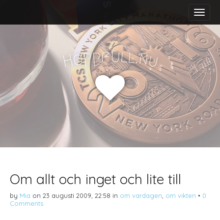
M
S
a
k
i
i
n
p
m
t
f
u
p
l
p
l
.
o
n
H
u
e
o
n
c
u
o
n
t
e
n
t
Om allt och inget och lite till
by
Mia
on
23 augusti 2009, 22:58
in
om vardagen
,
om vikten
•
0
Comments