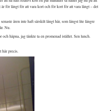
r att ha haft relativt kort ett par månader så håller jag nu på att
är för långt för att vara kort och för kort för att vara långt – det
enaste åren inte haft särskilt långt hår, som längst lite längre
hår. Nu.
 Hör och häpna, jag tänkte ta en promenad istället. Sen lunch.
 hår precis.