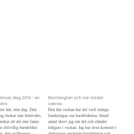
rnlösas dag 2016 - en
Barnlängtan och när stödet
kris
saknas
åter här, min dag. Den
Den här veckan har det varit många
ag önskar inte behövdes,
funderingar om barnlösheten, bland
nskar att det inte fanns
annat skrev jag om det och eländet
 ofrivillig barnlöshet.
tidigare i veckan. Jag har även kommit i
en, den ovälkomna
diskussion angående barnlängtan och