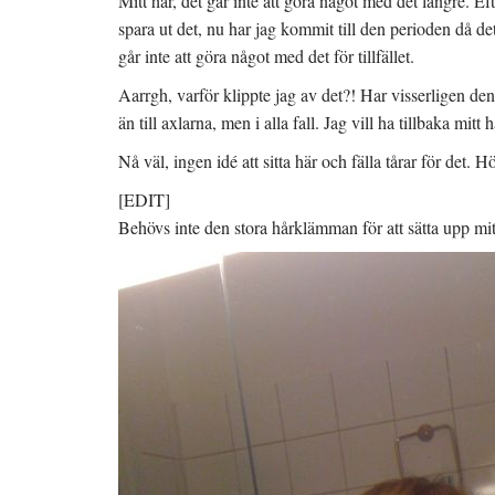
Mitt hår, det går inte att göra något med det längre. Efte
spara ut det, nu har jag kommit till den perioden då det 
går inte att göra något med det för tillfället.
Aarrgh, varför klippte jag av det?! Har visserligen den s
än till axlarna, men i alla fall. Jag vill ha tillbaka mitt 
Nå väl, ingen idé att sitta här och fälla tårar för det.
[EDIT]
Behövs inte den stora hårklämman för att sätta upp mitt