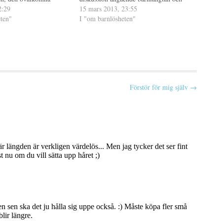
i är många som lider,
2:29
vad vi ofrivilligt barnlösa kan utsätta oss
15 mars 2013, 23:55
ysthet eftersom det är
ten"
för i vår önskan att bli gravida. Jag hade
I "om barnlösheten"
tänkt vara tyst och…
Förstör för mig själv →