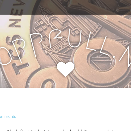
u
f
l
p
l
p
.
o
H
omments