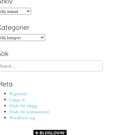
Arkiv
rkiv
Kategorier
ategorier
Sök
Meta
Registrera
Logga in
Flöde för inlägg
Flöde för kommentarer
WordPress.org