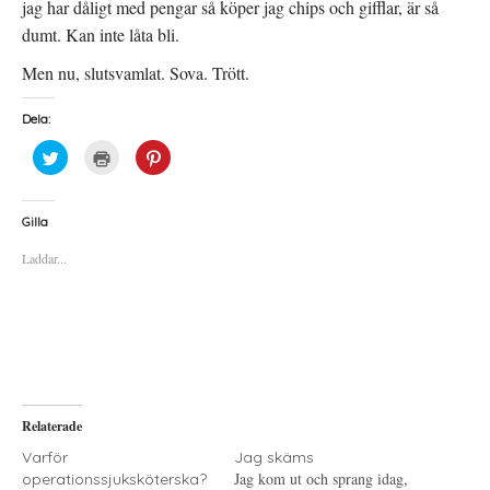
jag har dåligt med pengar så köper jag chips och gifflar, är så
dumt. Kan inte låta bli.
Men nu, slutsvamlat. Sova. Trött.
Dela:
K
K
K
l
l
l
i
i
i
c
c
c
k
k
k
a
a
a
Gilla
f
f
f
ö
ö
ö
Laddar...
r
r
r
a
u
a
t
t
t
t
s
t
d
k
d
e
r
e
l
i
l
a
f
a
p
t
t
å
(
i
T
Ö
l
w
p
l
i
p
P
Relaterade
t
n
i
t
a
n
e
s
t
Varför
Jag skäms
r
i
e
Jag kom ut och sprang idag,
operationssjuksköterska?
(
e
r