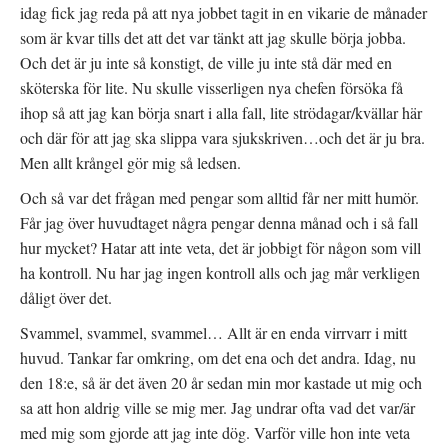
idag fick jag reda på att nya jobbet tagit in en vikarie de månader
som är kvar tills det att det var tänkt att jag skulle börja jobba.
Och det är ju inte så konstigt, de ville ju inte stå där med en
sköterska för lite. Nu skulle visserligen nya chefen försöka få
ihop så att jag kan börja snart i alla fall, lite strödagar/kvällar här
och där för att jag ska slippa vara sjukskriven…och det är ju bra.
Men allt krångel gör mig så ledsen.
Och så var det frågan med pengar som alltid får ner mitt humör.
Får jag över huvudtaget några pengar denna månad och i så fall
hur mycket? Hatar att inte veta, det är jobbigt för någon som vill
ha kontroll. Nu har jag ingen kontroll alls och jag mår verkligen
dåligt över det.
Svammel, svammel, svammel… Allt är en enda virrvarr i mitt
huvud. Tankar far omkring, om det ena och det andra. Idag, nu
den 18:e, så är det även 20 år sedan min mor kastade ut mig och
sa att hon aldrig ville se mig mer. Jag undrar ofta vad det var/är
med mig som gjorde att jag inte dög. Varför ville hon inte veta