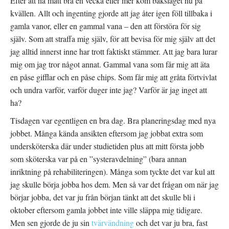
Efter att ha mått bra en vecka eller mer kom bakslaget nu på
kvällen. Allt och ingenting gjorde att jag åter igen föll tillbaka i
gamla vanor, eller en gammal vana – den att förstöra för sig
själv. Som att straffa mig själv, för att bevisa för mig själv att det
jag alltid innerst inne har trott faktiskt stämmer. Att jag bara lurar
mig om jag tror något annat. Gammal vana som får mig att äta
en påse gifflar och en påse chips. Som får mig att gråta förtvivlat
och undra varför, varför duger inte jag? Varför är jag inget att
ha?
Tisdagen var egentligen en bra dag. Bra planeringsdag med nya
jobbet. Många kända ansikten eftersom jag jobbat extra som
undersköterska där under studietiden plus att mitt första jobb
som sköterska var på en ”systeravdelning” (bara annan
inriktning på rehabiliteringen). Många som tyckte det var kul att
jag skulle börja jobba hos dem. Men så var det frågan om när jag
börjar jobba, det var ju från början tänkt att det skulle bli i
oktober eftersom gamla jobbet inte ville släppa mig tidigare.
Men sen gjorde de ju sin
tvärvändning
och det var ju bra, fast