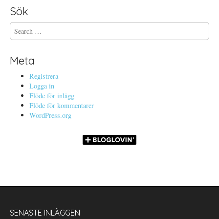
Sök
S
e
a
r
Meta
c
h
Registrera
f
Logga in
o
Flöde för inlägg
r
Flöde för kommentarer
:
WordPress.org
SENASTE INLÄGGEN