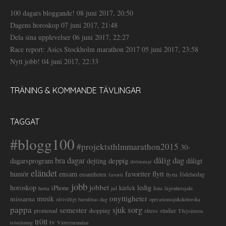
100 dagars bloggande!
08 juni 2017, 20:50
Dagens horoskop
07 juni 2017, 21:48
Dela sina upplevelser
06 juni 2017, 22:27
Race report: Asics Stockholm marathon 2017
05 juni 2017, 23:58
Nytt jobb!
04 juni 2017, 22:33
TRÄNING & KOMMANDE TÄVLINGAR
TAGGAT
#blogg100
#projektsthlmmarathon2015
30-
dålig dag
bra dagar
deppig
dagarsprogram
dejting
dåligt
drömmar
eländet
favoriter
flytt
humör
ensam
ensamheten
flytta
födelsedag
favorit
jobb
jobbet
horoskop
ledig
iPhone
kärlek
jul
lista
hosta
lägenhetsjakt
onyttigheter
musik
missarna
ofrivilligt barnlösas dag
operationssjuksköterska
pappa
sorg
semester
sjuk
stress
studier
promenad
shopping
TJejvättern
trött
tv
tröstätning
Vätternrundan