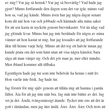
av mig? Var jag så hemsk? Var jag så besvärlig? Vad hade jag
gjort? Minns fortfarande den dagen som det var igår, minns vad
hon sa, vad jag kände. Minns även hur jag några dagar senare
kom dit när hon var och jobbade och hämtade alla mina saker
för att sen kasta in nyckeln genom brevinkastet. Vet än idag vad
jag glömde kvar. Minns hur jag inte berättade för några av mina
vänner att hon kastat ut mig, hur jag lossades att jag fortfarande
åkte till henne varje helg. Minns att det tog ett halvår innan jag
kunde prata om det som hänt utan att visa några känslor, bara
säga att man vänjer sig. Och det gör man ju, mer eller mindre.
Men ibland kommer allt tillbaka.
Egentligen hade jag tur som inte behövde ha henne i mitt liv.
Hon var/är inte frisk. Jag hade tur.
Jag förstör för mig själv genom att tillåta mig att hamna i gamla
fällor. Äta för att jag inte mår bra. Jag mår inte bättre av det. Jag
vet ju det. Ändå, tvångsmässigt ätande. Tycket inte ens att det är
gott i slutändan, men jag äter ändå. Äter. Äter. Äter. Och trots att