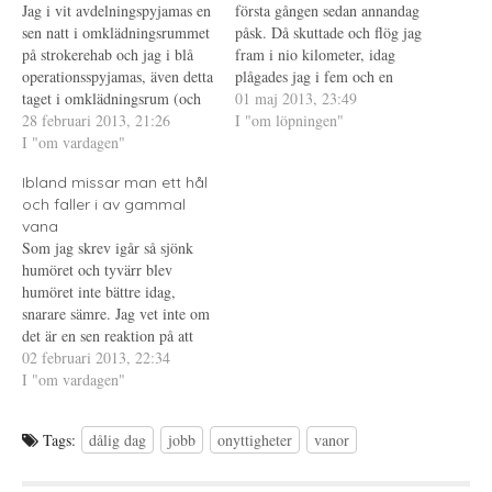
Ö
t
e
Jag i vit avdelningspyjamas en
första gången sedan annandag
p
t
s
sen natt i omklädningsrummet
p
n
t
påsk. Då skuttade och flög jag
n
y
(
på strokerehab och jag i blå
fram i nio kilometer, idag
a
t
Ö
s
t
p
operationsspyjamas, även detta
plågades jag i fem och en
i
f
p
taget i omklädningsrum (och
e
ö
n
halv. Jag sprang inte hela
01 maj 2013, 23:49
t
n
a
ja, jag ser ut som en mupp!).
28 februari 2013, 21:26
vägen heller, hade för mycket
I "om löpningen"
t
s
s
n
t
i
:) Varför
I "om vardagen"
gåvila för att jag skulle vara
y
e
e
operationssjuksköterska? För
t
r
t
nöjd. Men ja, jag borde ju
t
)
t
Ibland missar man ett hål
att kunna besvara den frågan
vara…
f
n
ö
y
och faller i av gammal
måste jag först besvara frågan:
n
t
vana
Varför sjuksköterska? Ja,
s
t
t
f
Som jag skrev igår så sjönk
varför. När man läser…
e
ö
humöret och tyvärr blev
r
n
)
s
humöret inte bättre idag,
t
e
snarare sämre. Jag vet inte om
r
det är en sen reaktion på att
)
pappa dog eller om det beror
02 februari 2013, 22:34
på annat. Jag var på en kurs
I "om vardagen"
genom jobbet i veckan, en
kurs som innebar en 22-
Tags:
dålig dag
jobb
onyttigheter
vanor
timmars…