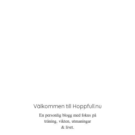
i
o
n
Välkommen till Hoppfull.nu
En personlig blogg med fokus på
träning, vikten, utmaningar
& livet.