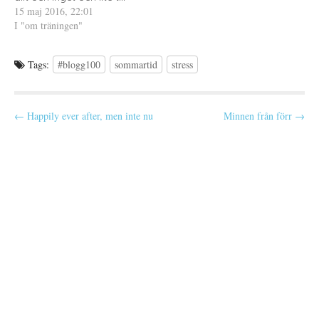
e
15 maj 2016, 22:01
r
I "om träningen"
)
Tags:
#blogg100
sommartid
stress
P
← Happily ever after, men inte nu
Minnen från förr →
o
s
t
n
a
v
i
g
a
t