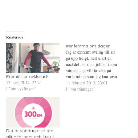
t
s
t
d
k
d
e
r
e
l
i
l
a
f
a
p
t
t
å
(
i
T
Ö
l
w
p
l
i
p
P
Relaterade
t
n
i
t
a
n
e
s
t
#enfemma om dagen
r
i
e
Jag är extremt ovillig till att
(
e
r
Ö
t
e
gå upp tidigt, helt klart en
p
t
s
p
n
t
nackdel när man jobbar inom
n
y
(
vården. Jag vill ta vara på
a
t
Ö
s
t
p
varje minut som jag kan sova
Premiärtur avklarad!
i
f
p
13 april 2014, 22:41
e
ö
n
så jag har aldrig förstått
11 februari 2013, 23:01
t
n
a
I "om cyklingen"
anledningen med att snooza.
I "om träningen"
t
s
s
n
t
i
Om du vet att du måste upp
y
e
e
t
r
t
senast en viss tid för…
t
)
t
f
n
ö
y
n
t
s
t
t
f
e
ö
r
n
Det är söndag eller om
)
s
allt och inget och lite till
t