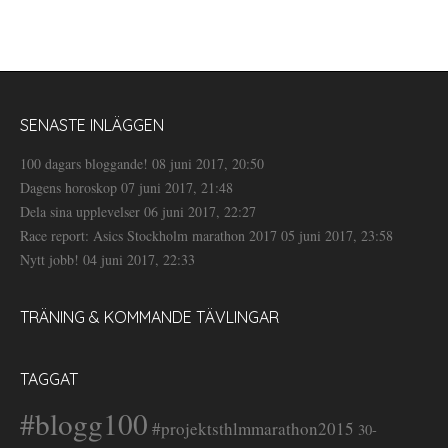
SENASTE INLÄGGEN
100 dagars bloggande!
08 juni 2017, 20:50
Dagens horoskop
07 juni 2017, 21:48
Dela sina upplevelser
06 juni 2017, 22:27
Race report: Asics Stockholm marathon 2017
05 juni 2017, 23:58
Nytt jobb!
04 juni 2017, 22:33
TRÄNING & KOMMANDE TÄVLINGAR
TAGGAT
#blogg100
#projektsthlmmarathon2015
30-