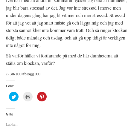
Det här med att ändra till sommartid tycker jag bara är dumheter,
jag blir bara stressad av det. Jag var inte stressad i morse men
under dagens gång har jag blivit mer och mer stressad. Stressad
för att jag vet att jag snart måste gå och lägga mig och jag med
största sannolikhet inte kommer vara trött. Och så ringer klockan
tidigt både måndag och tisdag, och att gå upp tidigt är verkligen
inte något för mig.
Så varför håller vi fortfarande på med de här dumheterna att
ställa om klockan, varför?
›› 30/100 #blogg100
Dela:
K
K
K
l
l
l
i
i
i
c
c
c
k
k
k
a
a
a
Gilla
f
f
f
ö
ö
ö
Laddar...
r
r
r
a
u
a
t
t
t