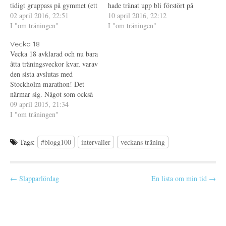
s
t
p
tidigt gruppass på gymmet (ett
hade tränat upp bli förstört på
i
f
p
lugnt och skönt ett som jag
02 april 2016, 22:51
e
ö
n
flera sätt. När jag tränade
10 april 2016, 22:12
t
n
a
kört förr men ändå) - jag
I "om träningen"
inför Öppet spår kämpade jag
I "om träningen"
t
s
s
n
t
i
måste ha blivit knäpp. Eller ja
med dessa tankar också och
y
e
e
Vecka 18
kanske inte, men…
t
r
t
försökte…
t
)
t
Vecka 18 avklarad och nu bara
f
n
åtta träningsveckor kvar, varav
ö
y
n
t
den sista avslutas med
s
t
t
f
Stockholm marathon! Det
e
ö
närmar sig. Något som också
r
n
)
s
närmar sig är Tjejvättern (som
09 april 2015, 21:34
t
e
är helgen efter maran) och jag
I "om träningen"
r
börjar känna en viss stress
)
över att jag borde cykla också.
Tags:
#blogg100
intervaller
veckans träning
(Mer tankar om cyklingen i
ett…
P
← Slapparlördag
En lista om min tid →
o
s
t