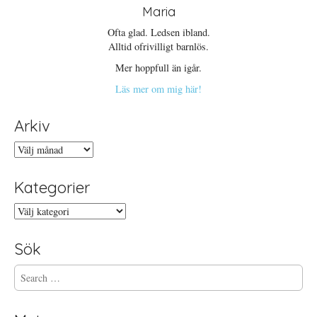
Maria
Ofta glad. Ledsen ibland.
Alltid ofrivilligt barnlös.
Mer hoppfull än igår.
Läs mer om mig här!
Arkiv
Arkiv
Kategorier
Kategorier
Sök
S
e
a
r