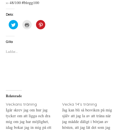
›› 48/100 #blogg100
Dela:
K
K
K
l
l
l
i
i
i
c
c
c
k
k
k
a
a
a
Gilla
f
f
f
ö
ö
ö
Laddar...
r
r
r
a
u
a
t
t
t
t
s
t
d
k
d
e
r
e
l
i
l
a
f
a
p
t
t
å
(
i
T
Ö
l
w
p
l
i
p
P
Relaterade
t
n
i
t
a
n
e
s
t
Veckans träning
Vecka 14's träning
r
i
e
Igår skrev jag om hur jag
Jag kan bli så besviken på mig
(
e
r
Ö
t
e
tycker om att ligga och dra
själv att jag la av att träna när
p
t
s
mig om jag har möjlighet,
p
n
t
jag mådde dåligt i början av
n
y
(
idag bokar jag in mig på ett
hösten, att jag lät det som jag
a
t
Ö