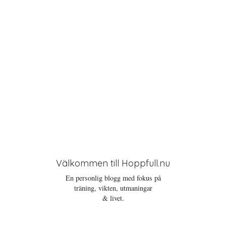
o
n
Välkommen till Hoppfull.nu
En personlig blogg med fokus på
träning, vikten, utmaningar
& livet.