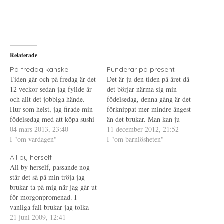
d
k
d
e
r
e
l
i
l
a
f
a
p
t
t
å
(
i
T
Ö
l
w
p
l
i
p
P
Relaterade
t
n
i
t
a
n
e
s
t
På fredag kanske
Funderar på present
r
i
e
Tiden går och på fredag är det
Det är ju den tiden på året då
(
e
r
Ö
t
e
12 veckor sedan jag fyllde år
det börjar närma sig min
p
t
s
och allt det jobbiga hände.
p
n
t
födelsedag, denna gång är det
n
y
(
Hur som helst, jag firade min
förknippat mer mindre ångest
a
t
Ö
s
t
p
födelsedag med att köpa sushi
än det brukar. Man kan ju
i
f
p
med mig hem och åt den här i
04 mars 2013, 23:40
e
ö
n
fundera över varför det är så
11 december 2012, 21:52
t
n
a
min ensamhet... I min mysiga
I "om vardagen"
och jag tror att det beror på att
I "om barnlösheten"
t
s
s
n
t
i
och sköna favorittröja. Tolv
jag vet att det kört. På
y
e
e
All by herself
veckor och jag har…
t
r
t
barnfronten alltså.…
t
)
t
All by herself, passande nog
f
n
står det så på min tröja jag
ö
y
n
t
brukar ta på mig när jag går ut
s
t
t
f
för morgonpromenad. I
e
ö
vanliga fall brukar jag tolka
r
n
)
s
det som att jag är stark ensam,
21 juni 2009, 12:41
t