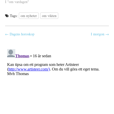
e
att jag klarar det mesta själv
I "om vardagen"
r
för det vet jag ju att jag gör.
)
Men…
Tags:
om nyheter
om vikten
P
← Dagens horoskop
I morgon →
o
s
t
n
a
v
i
g
a
t
i