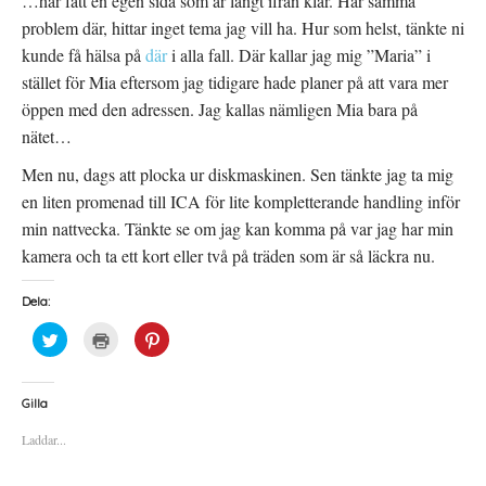
…har fått en egen sida som är långt ifrån klar. Har samma
problem där, hittar inget tema jag vill ha. Hur som helst, tänkte ni
kunde få hälsa på
där
i alla fall. Där kallar jag mig ”Maria” i
stället för Mia eftersom jag tidigare hade planer på att vara mer
öppen med den adressen. Jag kallas nämligen Mia bara på
nätet…
Men nu, dags att plocka ur diskmaskinen. Sen tänkte jag ta mig
en liten promenad till ICA för lite kompletterande handling inför
min nattvecka. Tänkte se om jag kan komma på var jag har min
kamera och ta ett kort eller två på träden som är så läckra nu.
Dela:
K
K
K
l
l
l
i
i
i
c
c
c
k
k
k
a
a
a
Gilla
f
f
f
ö
ö
ö
Laddar...
r
r
r
a
u
a
t
t
t
t
s
t