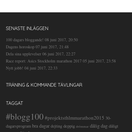
SENASTE INLÄGGEN
100 dagars bloggande!
08 juni 2017, 20:50
Dagens horoskop
07 juni 2017, 21:48
Dela sina upplevelser
06 juni 2017, 22:27
Race report: Asics Stockholm marathon 2017
05 juni 2017, 23:58
Nytt jobb!
04 juni 2017, 22:33
TRÄNING & KOMMANDE TÄVLINGAR
TAGGAT
#blogg100
#projektsthlmmarathon2015
30-
dålig dag
bra dagar
deppig
dagarsprogram
dejting
dåligt
drömmar