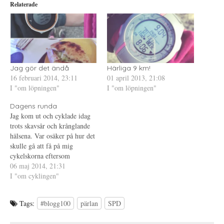
Relaterade
t
n
i
t
a
n
e
s
t
r
i
e
(
e
r
Ö
t
e
p
t
s
p
n
t
n
y
(
a
t
Ö
s
t
p
Jag gör det ändå
Härliga 9 km!
i
f
p
16 februari 2014, 23:11
01 april 2013, 21:08
e
ö
n
t
n
a
I "om löpningen"
I "om löpningen"
t
s
s
n
t
i
y
e
e
Dagens runda
t
r
t
t
)
t
Jag kom ut och cyklade idag
f
n
trots skavsår och krånglande
ö
y
n
t
hälsena. Var osäker på hur det
s
t
t
f
skulle gå att få på mig
e
ö
cykelskorna eftersom
r
n
)
s
skavsåret på speciellt vänster
06 maj 2014, 21:31
t
e
fot är lite motvillig till att
I "om cyklingen"
r
läka. Därför provade jag
)
skorna innan jag klädde på
Tags:
#blogg100
pärlan
SPD
mig för att se hur det
fungerade…