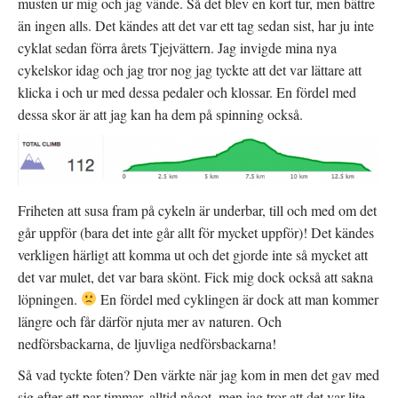
musten ur mig och jag vände. Så det blev en kort tur, men bättre
än ingen alls. Det kändes att det var ett tag sedan sist, har ju inte
cyklat sedan förra årets Tjejvättern. Jag invigde mina nya
cykelskor idag och jag tror nog jag tyckte att det var lättare att
klicka i och ur med dessa pedaler och klossar. En fördel med
dessa skor är att jag kan ha dem på spinning också.
Friheten att susa fram på cykeln är underbar, till och med om det
går uppför (bara det inte går allt för mycket uppför)! Det kändes
verkligen härligt att komma ut och det gjorde inte så mycket att
det var mulet, det var bara skönt. Fick mig dock också att sakna
löpningen.
En fördel med cyklingen är dock att man kommer
längre och får därför njuta mer av naturen. Och
nedförsbackarna, de ljuvliga nedförsbackarna!
Så vad tyckte foten? Den värkte när jag kom in men det gav med
sig efter ett par timmar, alltid något, men jag tror att det var lite