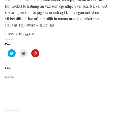
för mycket belastning än vad som egentligen var bra. Nå väl, det
spelar ingen roll för jag ska ut och cykla i morgon också om
vädret tillåter. Jag må har ställt in maran men jag tänker inte
ställa in Tjejvättern – så det så!
›› 83/100 #blogg100
Dela:
K
K
K
l
l
l
i
i
i
c
c
c
k
k
k
a
a
a
Gilla
f
f
f
ö
ö
ö
Laddar...
r
r
r
a
u
a
t
t
t
t
s
t
d
k
d
e
r
e
l
i
l
a
f
a
p
t
t
å
(
i
T
Ö
l
w
p
l
i
p
P