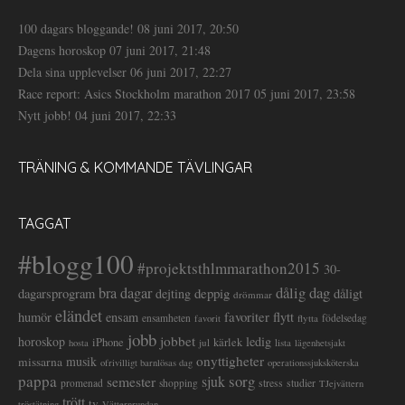
100 dagars bloggande!
08 juni 2017, 20:50
Dagens horoskop
07 juni 2017, 21:48
Dela sina upplevelser
06 juni 2017, 22:27
Race report: Asics Stockholm marathon 2017
05 juni 2017, 23:58
Nytt jobb!
04 juni 2017, 22:33
TRÄNING & KOMMANDE TÄVLINGAR
TAGGAT
#blogg100
#projektsthlmmarathon2015
30-
dålig dag
bra dagar
deppig
dagarsprogram
dejting
dåligt
drömmar
eländet
favoriter
flytt
humör
ensam
ensamheten
flytta
födelsedag
favorit
jobb
jobbet
horoskop
ledig
iPhone
kärlek
jul
lista
hosta
lägenhetsjakt
onyttigheter
musik
missarna
ofrivilligt barnlösas dag
operationssjuksköterska
pappa
sorg
semester
sjuk
stress
studier
promenad
shopping
TJejvättern
trött
tv
tröstätning
Vätternrundan