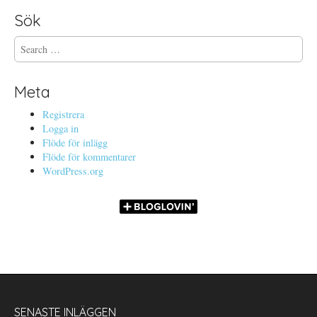
Sök
S
e
a
r
Meta
c
h
Registrera
f
Logga in
o
Flöde för inlägg
r
Flöde för kommentarer
:
WordPress.org
SENASTE INLÄGGEN