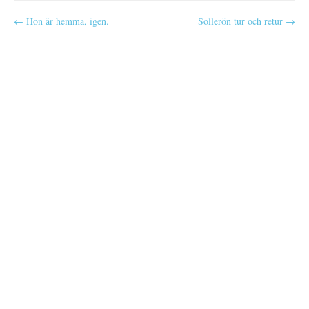
P
← Hon är hemma, igen.
Sollerön tur och retur →
o
s
t
n
a
v
i
g
a
t
i
o
n