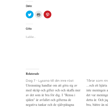
Dela:
K
K
K
l
l
l
i
i
i
c
c
c
k
k
k
a
a
a
Gilla
f
f
f
ö
ö
ö
Laddar...
r
r
r
a
u
a
t
t
t
t
s
t
d
k
d
e
r
e
l
i
l
a
f
a
p
t
t
å
(
i
T
Ö
l
w
p
l
i
p
P
Relaterade
t
n
i
t
a
n
e
s
t
Dag 7 - Lyssna till din inre röst
Tårar som rinn
r
i
e
Utrensning handlar om att göra sig av
...och ett hjärt
(
e
r
Ö
t
e
med skräp och gifter och och skaffa mer
inte meningen at
p
t
s
av det som är bra för dig. I "Rensa i
p
n
t
det var meninge
n
y
(
själen" är avfallet och gifterna de
detta år. Och ja
a
t
Ö
s
t
p
negativa tankar och de självpåtagna
bra, bättre än n
i
f
p