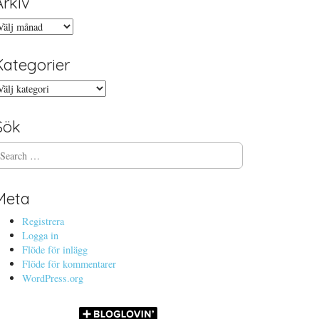
Arkiv
rkiv
Kategorier
ategorier
Sök
Meta
Registrera
Logga in
Flöde för inlägg
Flöde för kommentarer
WordPress.org