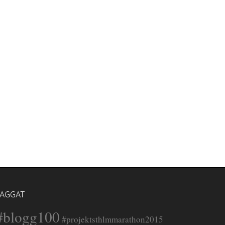
TAGGAT
#blogg100
#projektsthlmmarathon2015