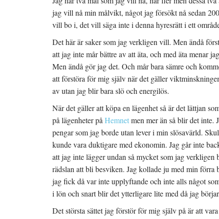
Jag har två mål som jag vill nå, har fler men dessa två ä
jag vill nå min målvikt, något jag försökt nå sedan 2001
vill bo i, det vill säga inte i denna hyresrätt i ett omr
Det här är saker som jag verkligen vill. Men ändå först
att jag inte mår bättre av att äta, och med äta menar ja
Men ändå gör jag det. Och mår bara sämre och kommer i
att förstöra för mig själv när det gäller viktminskningen 
av utan jag blir bara slö och energilös.
När det gäller att köpa en lägenhet så är det lättjan som f
på lägenheter på
Hemnet
men mer än så blir det inte. 
pengar som jag borde utan lever i min slösavärld. Skull
kunde vara duktigare med ekonomin. Jag går inte back, 
att jag inte lägger undan så mycket som jag verkligen bo
rädslan att bli besviken. Jag kollade ju med min förra 
jag fick då var inte upplyftande och inte alls något so
i lön och snart blir det ytterligare lite med då jag börja
Det största sättet jag förstör för mig själv på är att va