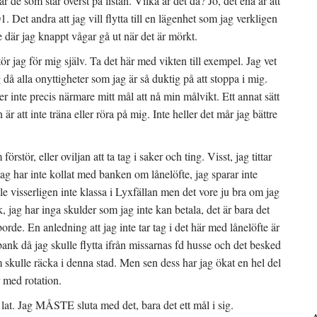
r de som står överst på listan. Vilka är det då? Jo, det ena är att
. Det andra att jag vill flytta till en lägenhet som jag verkligen
åde där jag knappt vågar gå ut när det är mörkt.
ör jag för mig själv. Ta det här med vikten till exempel. Jag vet
g då alla onyttigheter som jag är så duktig på att stoppa i mig.
nte precis närmare mitt mål att nå min målvikt. Ett annat sätt
är att inte träna eller röra på mig. Inte heller det mår jag bättre
örstör, eller oviljan att ta tag i saker och ting. Visst, jag tittar
Jag har inte kollat med banken om lånelöfte, jag sparar inte
e visserligen inte klassa i Lyxfällan men det vore ju bra om jag
jag har inga skulder som jag inte kan betala, det är bara det
rde. En anledning att jag inte tar tag i det här med lånelöfte är
bank då jag skulle flytta ifrån missarnas fd husse och det besked
m skulle räcka i denna stad. Men sen dess har jag ökat en hel del
r med rotation.
ra lat. Jag MÅSTE sluta med det, bara det ett mål i sig.