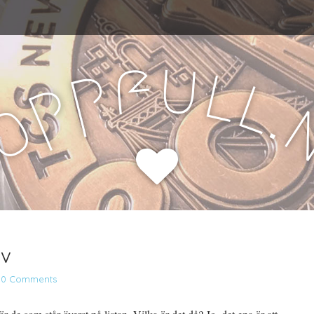
u
f
l
p
l
p
.
o
H
lv
•
0 Comments