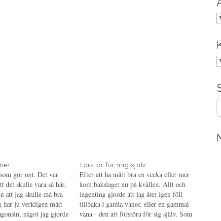
A
K
S
e
a
r
c
h
f
er...
Förstör för mig själv
o
a som gör ont. Det var
Efter att ha mått bra en vecka eller mer
r
t det skulle vara så här,
kom bakslaget nu på kvällen. Allt och
:
n att jag skulle må bra
ingenting gjorde att jag åter igen föll
g har ju verkligen mått
tillbaka i gamla vanor, eller en gammal
ågonsin, något jag gjorde
vana - den att förstöra för sig själv. Som