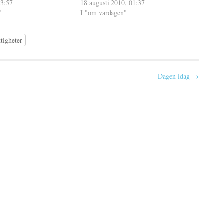
 träffade han som nu får
23:57
att straffa mig själv, för att bevisa för
18 augusti 2010, 01:37
"
mig själv att…
I "om vardagen"
tigheter
Dagen idag →