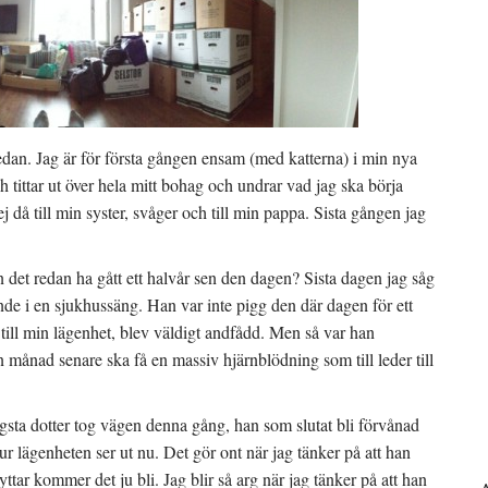
sedan. Jag är för första gången ensam (med katterna) i min nya
 tittar ut över hela mitt bohag och undrar vad jag ska börja
j då till min syster, svåger och till min pappa. Sista gången jag
an det redan ha gått ett halvår sen den dagen? Sista dagen jag såg
de i en sjukhussäng. Han var inte pigg den där dagen för ett
till min lägenhet, blev väldigt andfådd. Men så var han
n månad senare ska få en massiv hjärnblödning som till leder till
yngsta dotter tog vägen denna gång, han som slutat bli förvånad
hur lägenheten ser ut nu. Det gör ont när jag tänker på att han
ttar kommer det ju bli. Jag blir så arg när jag tänker på att han