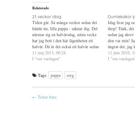
w
p
l
i
p
P
Relaterade
t
n
i
t
a
n
e
s
t
21 veckor idag
Dumlekakor 
r
i
e
Tiden går. Så många veckor sedan det
Idag firar jag o
(
e
r
Ö
t
e
hände nu, lilla pappa - saknar dig. Det
ihop! Tänk, det 
p
t
s
närmar sig en halvårsdag, nästa vecka
p
n
t
sedan jag skrev
n
y
(
har jag bott i den här lägenheten ett
den var min! Ja
a
t
Ö
s
t
p
halvår. Då är det också ett halvår sedan
ångrat det, jag 
i
f
p
jag såg dig i livet. Ett halvår? Hur kan
11 maj 2013, 00:24
e
ö
n
för första gång
11 juni 2010, 1
t
n
a
det redan vara ett…
I "om vardagen"
att jag är nöjd
I "om vardagen
t
s
s
n
t
i
y
e
e
t
r
t
t
)
t
Tags:
pappa
sorg
f
n
ö
y
n
t
s
t
t
f
P
e
ö
← Testar bara
r
n
)
s
o
t
e
s
r
)
t
n