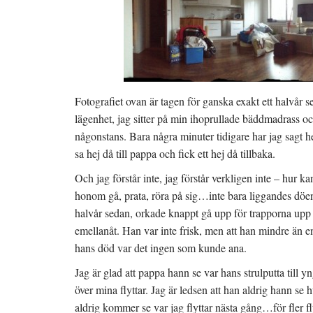
Fotografiet ovan är tagen för ganska exakt ett halvår 
lägenhet, jag sitter på min ihoprullade bäddmadrass och
någonstans. Bara några minuter tidigare har jag sagt he
sa hej då till pappa och fick ett hej då tillbaka.
Och jag förstår inte, jag förstår verkligen inte – hur k
honom gå, prata, röra på sig…inte bara liggandes döen
halvår sedan, orkade knappt gå upp för trapporna upp 
emellanåt. Han var inte frisk, men att han mindre än e
hans död var det ingen som kunde ana.
Jag är glad att pappa hann se var hans strulputta till 
över mina flyttar. Jag är ledsen att han aldrig hann se 
aldrig kommer se var jag flyttar nästa gång…för fler fly