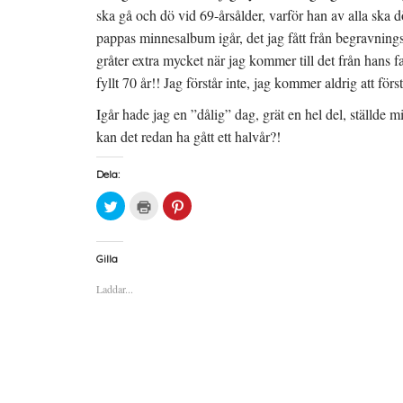
ska gå och dö vid 69-årsålder, varför han av alla ska dö 
pappas minnesalbum igår, det jag fått från begravning
gråter extra mycket när jag kommer till det från hans fa
fyllt 70 år!! Jag förstår inte, jag kommer aldrig att först
Igår hade jag en ”dålig” dag, grät en hel del, ställde
kan det redan ha gått ett halvår?!
Dela:
K
K
K
l
l
l
i
i
i
c
c
c
k
k
k
a
a
a
Gilla
f
f
f
ö
ö
ö
Laddar...
r
r
r
a
u
a
t
t
t
t
s
t
d
k
d
e
r
e
l
i
l
a
f
a
p
t
t
å
(
i
T
Ö
l