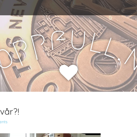
u
f
l
p
l
p
.
o
H
vår?!
nts