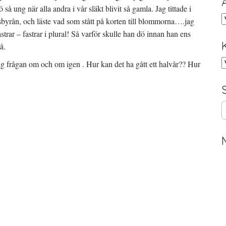
så ung när alla andra i vår släkt blivit så gamla. Jag tittade i
A
sbyrån, och läste vad som stått på korten till blommorna….jag
strar – fastrar i plural! Så varför skulle han dö innan han ens
å.
K
 mig frågan om och om igen . Hur kan det ha gått ett halvår?? Hur
S
e
a
r
c
h
f
o
r
: