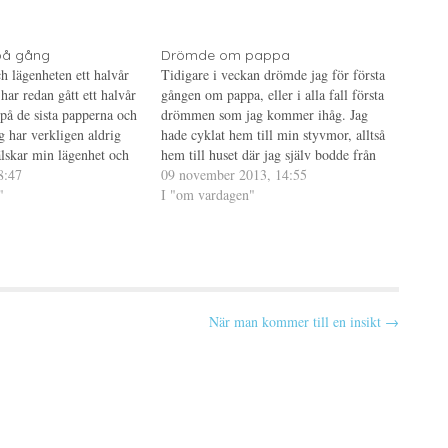
på gång
Drömde om pappa
ch lägenheten ett halvår
Tidigare i veckan drömde jag för första
har redan gått ett halvår
gången om pappa, eller i alla fall första
 på de sista papperna och
drömmen som jag kommer ihåg. Jag
g har verkligen aldrig
hade cyklat hem till min styvmor, alltså
älskar min lägenhet och
hem till huset där jag själv bodde från
en någonsin kan jag säga
8:47
jag var tolv tills jag flyttade hemifrån.
09 november 2013, 14:55
 med var…
"
Detta är något som jag inte skulle…
I "om vardagen"
När man kommer till en insikt →