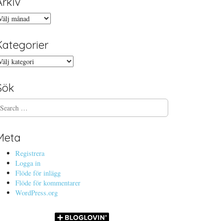
Arkiv
rkiv
Kategorier
ategorier
Sök
Meta
Registrera
Logga in
Flöde för inlägg
Flöde för kommentarer
WordPress.org