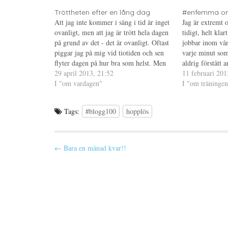
t
a
n
e
s
t
Tröttheten efter en lång dag
#enfemma o
r
i
e
Att jag inte kommer i säng i tid är inget
Jag är extremt ov
(
e
r
Ö
t
e
ovanligt, men att jag är trött hela dagen
tidigt, helt kla
p
t
s
på grund av det - det är ovanligt. Oftast
p
n
t
jobbar inom vård
n
y
(
piggar jag på mig vid tiotiden och sen
varje minut som
a
t
Ö
s
t
p
flyter dagen på hur bra som helst. Men
aldrig förstått 
i
f
p
inte idag som sagt, tror jag har…
29 april 2013, 21:52
e
ö
n
snooza. Om du v
11 februari 201
t
n
a
I "om vardagen"
senast en viss t
I "om träningen
t
s
s
n
t
i
y
e
e
t
r
t
t
)
t
Tags:
#blogg100
hopplös
f
n
ö
y
n
t
s
t
t
f
P
e
ö
← Bara en månad kvar!!
r
n
)
s
o
t
e
s
r
)
t
n
a