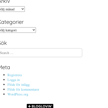
Arkiv
rkiv
Kategorier
ategorier
Sök
Meta
Registrera
Logga in
Flöde för inlägg
Flöde för kommentarer
WordPress.org