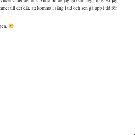
 vilket väder det blir. Alltså borde jag gå och lägga mig. Är jag
mer till det där, att komma i säng i tid och sen gå upp i tid för
agen.