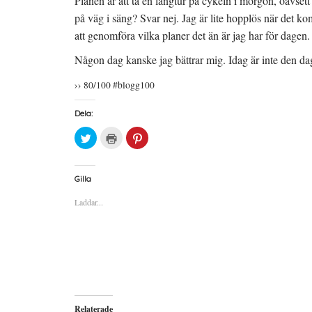
Planen är att ta en långtur på cykeln i morgon, oavsett
på väg i säng? Svar nej. Jag är lite hopplös när det kom
att genomföra vilka planer det än är jag har för dagen.
Någon dag kanske jag bättrar mig. Idag är inte den d
›› 80/100 #blogg100
Dela:
K
K
K
l
l
l
i
i
i
c
c
c
k
k
k
a
a
a
Gilla
f
f
f
ö
ö
ö
Laddar...
r
r
r
a
u
a
t
t
t
t
s
t
d
k
d
e
r
e
l
i
l
a
f
a
p
t
t
å
(
i
T
Ö
l
w
p
l
i
p
P
Relaterade
t
n
i