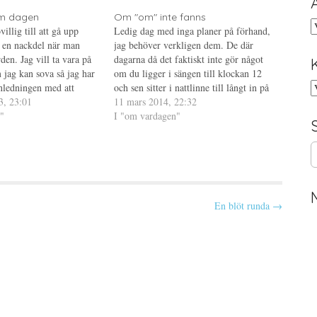
m dagen
Om "om" inte fanns
A
illig till att gå upp
Ledig dag med inga planer på förhand,
rt en nackdel när man
jag behöver verkligen dem. De där
en. Jag vill ta vara på
dagarna då det faktiskt inte gör något
 jag kan sova så jag har
om du ligger i sängen till klockan 12
K
anledningen med att
och sen sitter i nattlinne till långt in på
et att du måste upp
3, 23:01
eftermiddagen eller tills det är dags att
11 mars 2014, 22:32
id för…
"
gå och lägga sig igen. Jag…
I "om vardagen"
S
e
a
r
c
En blöt runda →
h
f
o
r
: