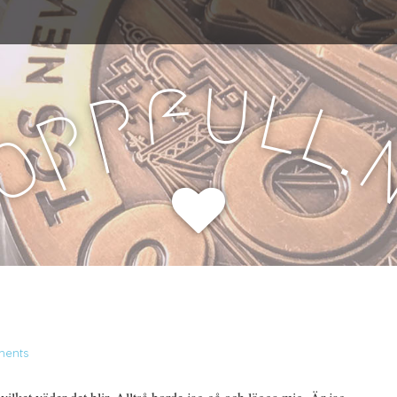
u
f
l
p
l
p
.
o
H
ents