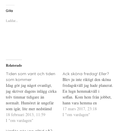
c
c
c
k
k
k
a
a
a
Gilla
f
f
f
ö
ö
ö
Laddar...
r
r
r
a
u
a
t
t
t
t
s
t
d
k
d
e
r
e
l
i
l
a
f
a
p
t
t
å
(
i
T
Ö
l
w
p
l
i
p
P
Relaterade
t
n
i
t
a
n
e
s
t
Tiden som varit och tiden
Ack sköna fredag! Eller?
r
i
e
Blev ju inte riktigt den sköna
som kommer
(
e
r
Ö
t
e
Idag gör jag något ovanligt,
fredagskväll jag hade planerat.
p
t
s
jag skriver dagens inlägg cirka
p
n
t
En lugn hemmakväll i
n
y
(
tolv timmar tidigare än
soffan. Kom hem från jobbet,
a
t
Ö
s
t
p
normalt. Humöret är ungefär
hann vara hemma en
i
f
p
som igår, lite mer nedstämd
e
ö
n
halvtimme innan de ringde
17 mars 2017, 23:18
t
n
a
och kanske mindre arg.
18 februari 2013, 11:59
från jobbet och undrade om
I "om vardagen"
t
s
s
n
t
i
Brukar visserligen aldrig vara
I "om vardagen"
jag kunde komma in. Det är ju
y
e
e
på toppenhumör på mina
t
r
t
så att vi på jourtid (kvällar
t
)
t