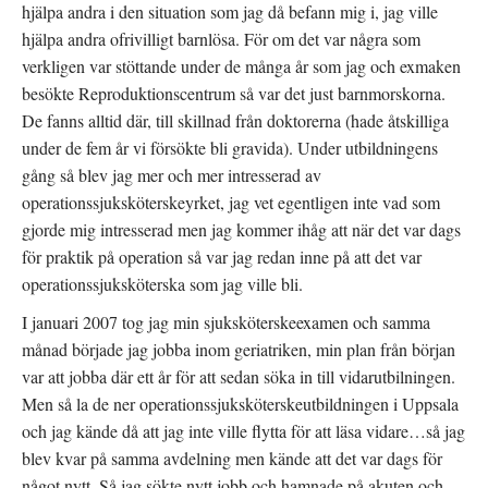
hjälpa andra i den situation som jag då befann mig i, jag ville
hjälpa andra ofrivilligt barnlösa. För om det var några som
verkligen var stöttande under de många år som jag och exmaken
besökte Reproduktionscentrum så var det just barnmorskorna.
De fanns alltid där, till skillnad från doktorerna (hade åtskilliga
under de fem år vi försökte bli gravida). Under utbildningens
gång så blev jag mer och mer intresserad av
operationssjuksköterskeyrket, jag vet egentligen inte vad som
gjorde mig intresserad men jag kommer ihåg att när det var dags
för praktik på operation så var jag redan inne på att det var
operationssjuksköterska som jag ville bli.
I januari 2007 tog jag min sjuksköterskeexamen och samma
månad började jag jobba inom geriatriken, min plan från början
var att jobba där ett år för att sedan söka in till vidarutbilningen.
Men så la de ner operationssjuksköterskeutbildningen i Uppsala
och jag kände då att jag inte ville flytta för att läsa vidare…så jag
blev kvar på samma avdelning men kände att det var dags för
något nytt. Så jag sökte nytt jobb och hamnade på akuten och