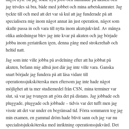
jag trivdes så bra, både med jobbet och mina arbetskamrater. Jag
tyckte till och med att det var så kul att jag funderade på att
specialisera mig inom något annat än just operation, något som
skulle passa in och vara till nytta inom akutsjukvård. Av många
olika anledningar blev jag inte kvar på akuten och jag började
jobba inom geriatriken igen, denna gång med strokerehab och
heltid natt.
Jag som inte ville jobba på avdelning efter att ha jobbat på
akuten, befann mig alltså just där jag inte ville vara. Ganska
snart började jag fundera på att läsa vidare till
operationssjuksköterska men eftersom jag inte hade något
möjlighet att ta mer studiemedel från CSN, mina terminer var
slut, så var jag tvungen att göra det på distans. Jag jobbade och
pluggade, pluggade och jobbade – tidvis var det tufft men jag
visste att det var under en begränsad tid. Förra sommaren tog jag
min examen, en gammal dröm hade blivit sann och jag var nu
specialistsjuksköterska med inriktning operationssjukvård. Det