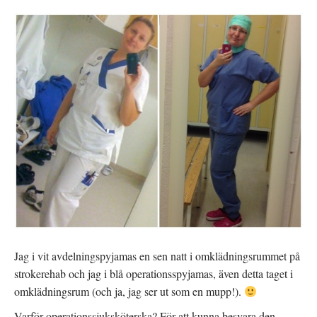
Jag i vit avdelningspyjamas en sen natt i omklädningsrummet på
strokerehab och jag i blå operationsspyjamas, även detta taget i
omklädningsrum (och ja, jag ser ut som en mupp!).
Varför operationssjuksköterska? För att kunna besvara den