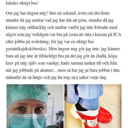
kändes riktigt bra!
Om jag har ångrat mig? Inte en sekund, även om det finns
stunder då jag undrar vad jag har där att göra, stunder då jag
känner mig otillräcklig och undrar varför jag inte fortsatte med
något som jag verkligen var bra på (som att sitta i kassan på ICA
eller jobba på avdelning, för jag var en riktigt bra
geriatriksjuksköterska). Men ångrar mig gör jag inte, jag känner
bara att jag inte är tillräckligt bra på det jag gör än (hallå, höga
krav på mig själv som vanligt, hade samma tankar till och från
när jag jobbade på akuten)…men så har jag ju bara jobbat i åtta
månader än så länge och jag lär mig nya saker varje dag.