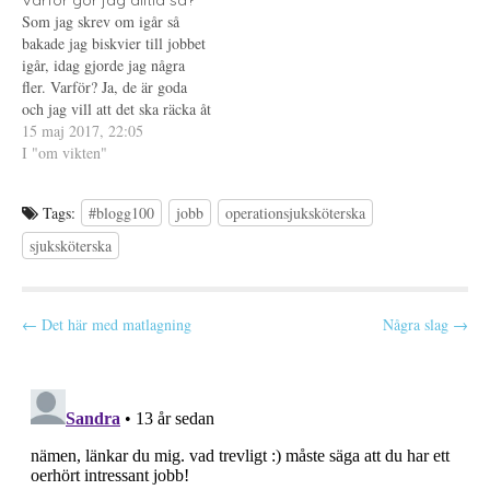
Varför gör jag alltid så?
endagsledigheter, avskyr att
och helger) är bara ett lag,…
f
n
Som jag skrev om igår så
ö
y
bara vara ledig en dag och har
n
t
bakade jag biskvier till jobbet
aldrig förstått varför jag
s
t
t
f
igår, idag gjorde jag några
envisas…
e
ö
fler. Varför? Ja, de är goda
r
n
)
s
och jag vill att det ska räcka åt
t
e
alla. Men det var inte det jag
15 maj 2017, 22:05
r
skulle skriva om. Det här med
I "om vikten"
)
att de är goda betyder ju
också…
Tags:
#blogg100
jobb
operationsjuksköterska
sjuksköterska
P
← Det här med matlagning
Några slag →
o
s
t
n
a