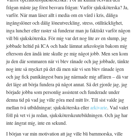
frågan måste jag först besvara frågan: Varför sjuksköterska? Ja,
varför. När man läser allt i media om en vård i kris, dåliga
ingångslöner och dålig löneutveckling, stress, otillräcklighet,
inga luncher eller raster så funderar man ju faktiskt varför någon
vill bli sjuksköterska. För mig var det nog lite av en slump, jag
jobbade heltid på ICA och hade lämnat arkeologin bakom mig
eftersom den ändå inte skulle ge mig något jobb. Men sen kom
ju den där sommaren när vi blev rånade och jag jobbade, tänkte
nog inte så mycket på det då men när vi sen blev rånade igen
och jag fick panikångest bara jag närmade mig affären – då var
det läge att börja fundera på något annat. Så det gjorde jag, jag
började jobba som personlig assistent och funderade under
denna tid på vad jag ville göra med mitt liv. Till sist valde jag
mellan två utbildningar; sjuksköterska eller
arkivarie
. Vad valet
föll på vet vi ju redan, sjuksköterskeutebildningen. Och jag har
inte ångrat mig, inte en sekund.
I början var min motivation att jag ville bli barnmorska, ville