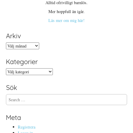
Alltid ofrivilligt barnlös.
Mer hoppfull än igår.
Läs mer om mig här!
Arkiv
Arkiv
Kategorier
Kategorier
Sök
S
e
a
r
Meta
c
h
Registrera
f
Logga in