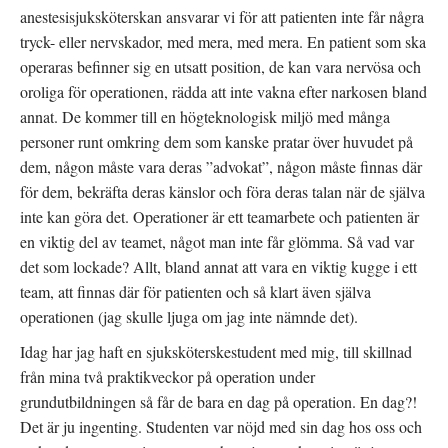
anestesisjuksköterskan ansvarar vi för att patienten inte får några
tryck- eller nervskador, med mera, med mera. En patient som ska
operaras befinner sig en utsatt position, de kan vara nervösa och
oroliga för operationen, rädda att inte vakna efter narkosen bland
annat. De kommer till en högteknologisk miljö med många
personer runt omkring dem som kanske pratar över huvudet på
dem, någon måste vara deras ”advokat”, någon måste finnas där
för dem, bekräfta deras känslor och föra deras talan när de själva
inte kan göra det. Operationer är ett teamarbete och patienten är
en viktig del av teamet, något man inte får glömma. Så vad var
det som lockade? Allt, bland annat att vara en viktig kugge i ett
team, att finnas där för patienten och så klart även själva
operationen (jag skulle ljuga om jag inte nämnde det).
Idag har jag haft en sjuksköterskestudent med mig, till skillnad
från mina två praktikveckor på operation under
grundutbildningen så får de bara en dag på operation. En dag?!
Det är ju ingenting. Studenten var nöjd med sin dag hos oss och