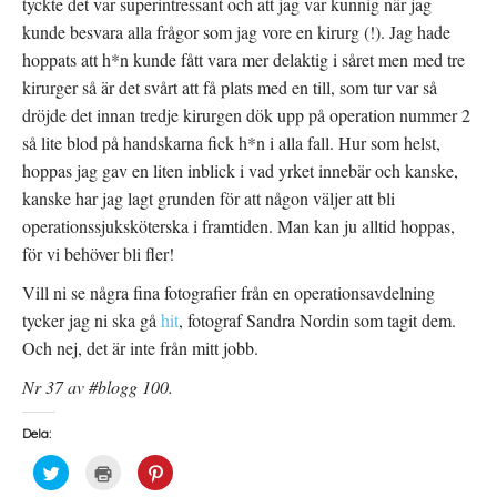
tyckte det var superintressant och att jag var kunnig när jag
kunde besvara alla frågor som jag vore en kirurg (!). Jag hade
hoppats att h*n kunde fått vara mer delaktig i såret men med tre
kirurger så är det svårt att få plats med en till, som tur var så
dröjde det innan tredje kirurgen dök upp på operation nummer 2
så lite blod på handskarna fick h*n i alla fall. Hur som helst,
hoppas jag gav en liten inblick i vad yrket innebär och kanske,
kanske har jag lagt grunden för att någon väljer att bli
operationssjuksköterska i framtiden. Man kan ju alltid hoppas,
för vi behöver bli fler!
Vill ni se några fina fotografier från en operationsavdelning
tycker jag ni ska gå
hit
, fotograf Sandra Nordin som tagit dem.
Och nej, det är inte från mitt jobb.
Nr 37 av #blogg 100.
Dela:
K
K
K
l
l
l
i
i
i