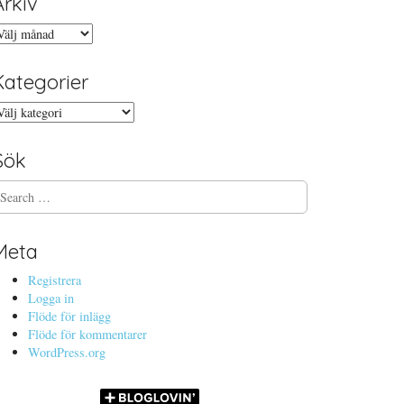
Arkiv
rkiv
Kategorier
ategorier
Sök
Meta
Registrera
Logga in
Flöde för inlägg
Flöde för kommentarer
WordPress.org