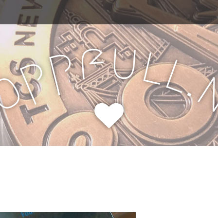
u
f
l
p
l
p
.
o
H