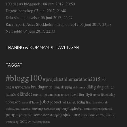
100 dagars bloggande!
08 juni 2017, 20:50
Dagens horoskop
07 juni 2017, 21:48
Dela sina upplevelser
06 juni 2017, 22:27
Race report: Asics Stockholm marathon 2017
05 juni 2017, 23:58
Nytt jobb!
04 juni 2017, 22:33
TRÄNING & KOMMANDE TÄVLINGAR
TAGGAT
#blogg100
#projektsthlmmarathon2015
30-
dålig dag
bra dagar
deppig
dagarsprogram
dejting
dåligt
drömmar
eländet
favoriter
flytt
humör
ensam
ensamheten
flytta
födelsedag
favorit
jobb
jobbet
horoskop
ledig
iPhone
kärlek
jul
lista
hosta
lägenhetsjakt
onyttigheter
musik
missarna
ofrivilligt barnlösas dag
operationssjuksköterska
pappa
sorg
semester
sjuk
stress
studier
promenad
shopping
TJejvättern
trött
tv
tröstätning
Vätternrundan