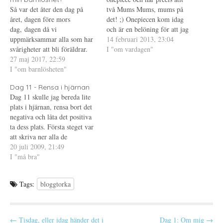
p
t
s
Så var det åter den dag på
p
n
t
två Mums Mums, mums på
n
y
(
året, dagen före mors
det! ;) Onepiecen kom idag
a
t
Ö
s
t
p
dag, dagen då vi
och är en belöning för att jag
i
f
p
uppmärksammar alla som har
e
ö
n
(nästan) nått mitt första
14 februari 2013, 23:04
t
n
a
svårigheter att bli föräldrar.
delmål, det vill säga gått ner
I "om vardagen"
t
s
s
n
t
i
Jag har ett tag tillbaka
27 maj 2017, 22:59
till 85 kg. Ja, jag tjuvstartade
y
e
e
funderat på vad jag skulle
I "om barnlösheten"
t
r
t
lite eftersom jag inte riktigt
t
)
t
skriva om i år, jag känner att
är…
f
n
ö
y
Dag 11 - Rensa i hjärnan
mina tidigare inlägg på denna
n
t
Dag 11 skulle jag bereda lite
dag har varit ganska
s
t
t
f
plats i hjärnan, rensa bort det
uttömmande men…
e
ö
negativa och låta det positiva
r
n
)
s
ta dess plats. Första steget var
t
e
att skriva ner alla de
r
situationer som, med
20 juli 2009, 21:49
)
tillhörande känslor, som jag
I "må bra"
ständigt tänker på men som
jag vet att jag inte kan göra
Tags:
bloggtorka
något åt jag…
P
← Tisdag, eller idag händer det i
Dag 1: Om mig →