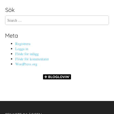
Sök
S
e
a
r
Meta
c
h
Registrera
f
Logga in
o
Flöde för inlägg
r
Flöde för kommentarer
:
WordPress.org