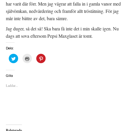
har varit där förr. Men jag vägrar att falla in i gamla vanor med
självömkan, nedvärdering och framför allt tröstätning. För jag
mår inte bättre av det, bara sämre.
Jag duger, så det så! Ska bara få inte det i min skalle igen. Nu
dags att sova eftersom Pepsi Maxglaset är tomt.
Dela:
K
K
K
l
l
l
i
i
i
c
c
c
k
k
k
a
a
a
Gilla
f
f
f
ö
ö
ö
Laddar...
r
r
r
a
u
a
t
t
t
t
s
t
d
k
d
e
r
e
l
i
l
a
f
a
p
t
t
å
(
i
T
Ö
l
w
p
l
i
p
P
Relaterade