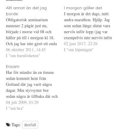
t
n
i
t
a
n
e
s
t
Allt annat än det jag
I morgon gäller det
r
i
e
I morgon är det dags, mitt
borde
(
e
r
Ö
t
e
Obligatorisk seminarium
andra marathon. Hjälp. Jag
p
t
s
nummer 2 pågår just nu,
p
n
t
som sedan länge slutat vara
n
y
(
började i morse vid 08 och
nervös inför lopp (jag var
a
t
Ö
s
t
p
håller på till i morgon kl 18.
exempelvis inte nervös inför
i
f
p
Och jag har inte gjort ett enda
e
ö
n
NY marathon) har sedan igår
02 juni 2017, 22:26
t
n
a
inlägg, dels för att det är så
06 oktober 2011, 14:45
kväll gått med fjärilar i
I "om löpningen"
t
s
s
n
t
i
himla tråkigt så att jag har
I "om barnlösheten"
magen. Jag sov oroligt och
y
e
e
svårt att motivera mig till det
t
r
t
hade någon sorts mardröm om
t
)
t
Ensam
och dels för att…
att jag missade starten. Så ja,
f
n
Har för mindre än en timme
ö
y
…
n
t
sedan kommit hem från
s
t
t
f
Gotland där jag varit några
e
ö
dagar. Min styvsyster bor
r
n
)
s
sedan några år tillbaka där och
t
e
jag har varit allt för dålig att
04 juli 2009, 01:29
r
hälsa på, det här var faktiskt
I "må bra"
)
min första besök trots att hon
bott där ett par år. Förra…
Tags:
återfall