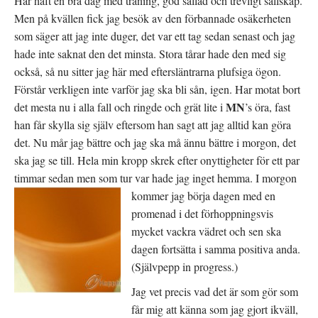
Har haft en bra dag med träning, god sallad och trevligt sällskap.
Men på kvällen fick jag besök av den förbannade osäkerheten
som säger att jag inte duger, det var ett tag sedan senast och jag
hade inte saknat den det minsta. Stora tårar hade den med sig
också, så nu sitter jag här med eftersläntrarna plufsiga ögon.
Förstår verkligen inte varför jag ska bli sån, igen. Har motat bort
MN
det mesta nu i alla fall och ringde och grät lite i
’s öra, fast
han får skylla sig själv eftersom han sagt att jag alltid kan göra
det. Nu mår jag bättre och jag ska må ännu bättre i morgon, det
ska jag se till. Hela min kropp skrek efter onyttigheter för ett par
timmar sedan men som tur var hade jag inget hemma.
I morgon
kommer jag börja dagen med en
promenad i det förhoppningsvis
mycket vackra vädret och sen ska
dagen fortsätta i samma positiva anda.
(Självpepp in progress.)
Jag vet precis vad det är som gör som
får mig att känna som jag gjort ikväll,