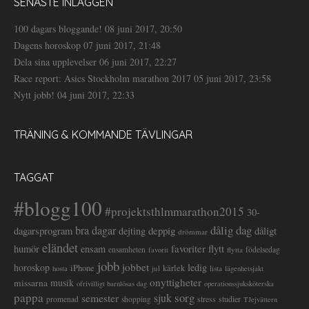
SENASTE INLÄGGEN
100 dagars bloggande!
08 juni 2017, 20:50
Dagens horoskop
07 juni 2017, 21:48
Dela sina upplevelser
06 juni 2017, 22:27
Race report: Asics Stockholm marathon 2017
05 juni 2017, 23:58
Nytt jobb!
04 juni 2017, 22:33
TRÄNING & KOMMANDE TÄVLINGAR
TAGGAT
#blogg100
#projektsthlmmarathon2015
30-
dålig dag
bra dagar
deppig
dagarsprogram
dejting
dåligt
drömmar
eländet
favoriter
flytt
humör
ensam
ensamheten
flytta
födelsedag
favorit
jobb
jobbet
horoskop
ledig
iPhone
kärlek
jul
lista
hosta
lägenhetsjakt
onyttigheter
musik
missarna
ofrivilligt barnlösas dag
operationssjuksköterska
pappa
sorg
semester
sjuk
stress
studier
promenad
shopping
TJejvättern