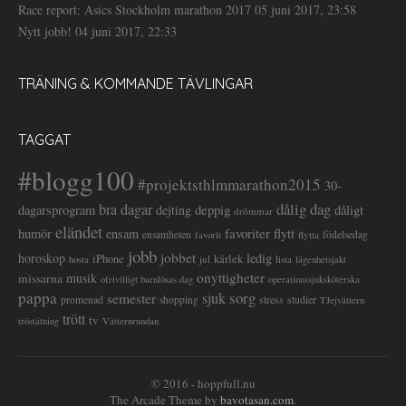
Race report: Asics Stockholm marathon 2017
05 juni 2017, 23:58
Nytt jobb!
04 juni 2017, 22:33
TRÄNING & KOMMANDE TÄVLINGAR
TAGGAT
#blogg100
#projektsthlmmarathon2015
30-
dålig dag
bra dagar
deppig
dagarsprogram
dejting
dåligt
drömmar
eländet
favoriter
flytt
humör
ensam
ensamheten
flytta
födelsedag
favorit
jobb
jobbet
horoskop
ledig
iPhone
kärlek
jul
lista
hosta
lägenhetsjakt
onyttigheter
musik
missarna
ofrivilligt barnlösas dag
operationssjuksköterska
pappa
sorg
semester
sjuk
stress
studier
promenad
shopping
TJejvättern
trött
tv
tröstätning
Vätternrundan
© 2016 - hoppfull.nu
The Arcade Theme by
bavotasan.com
.