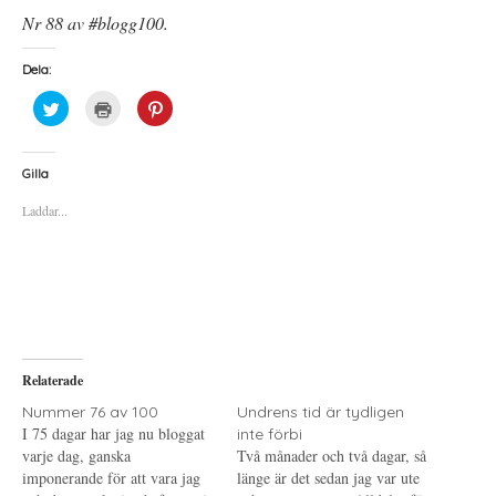
Nr 88 av #blogg100.
Dela:
K
K
K
l
l
l
i
i
i
c
c
c
k
k
k
a
a
a
Gilla
f
f
f
ö
ö
ö
Laddar...
r
r
r
a
u
a
t
t
t
t
s
t
d
k
d
e
r
e
l
i
l
a
f
a
p
t
t
å
(
i
T
Ö
l
w
p
l
i
p
P
Relaterade
t
n
i
t
a
n
e
s
t
Nummer 76 av 100
Undrens tid är tydligen
r
i
e
I 75 dagar har jag nu bloggat
inte förbi
(
e
r
Ö
t
e
varje dag, ganska
Två månader och två dagar, så
p
t
s
imponerande för att vara jag
p
n
t
länge är det sedan jag var ute
n
y
(