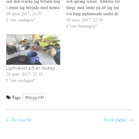
och den svacka jag befann mig
och sprang senast. Alldeles för
a
t
Ö
s
t
p
i innan jag började med denna
länge med tanke på att jag har
i
f
p
utmaning. Oftast har det inte
08 april 2013, 21:51
e
ö
n
två lopp inplanerade under de
t
n
a
varit något problem att
I "om vardagen"
närmaste fyra veckorna, varav
09 mars 2017, 22:38
t
s
s
n
t
i
komma något att skriva men
det ena är en halvmara. Jag
I "om löpningen"
y
e
e
de senaste dagarna har det
t
r
t
vet, lite galet, men det är ju
t
)
t
ändrats, finns plötsligt inget…
bara 21,1 km…
f
n
ö
y
n
t
s
t
t
f
e
ö
r
n
)
s
Lyxfrukost på en tisdag
t
e
28 mars 2017, 22:35
r
I "om vardagen"
)
Tags:
#blogg100
P
← En lista till
Förlåt pappa! →
o
s