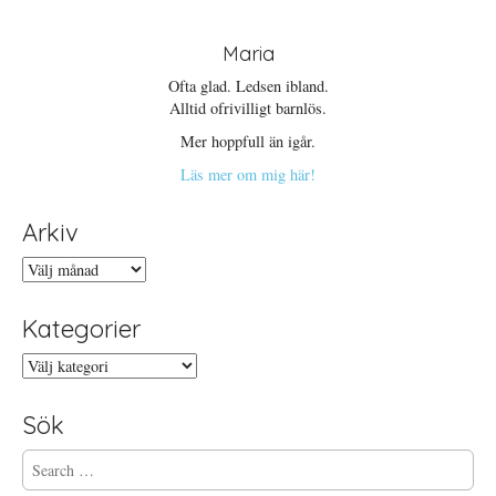
Maria
Ofta glad. Ledsen ibland.
Alltid ofrivilligt barnlös.
Mer hoppfull än igår.
Läs mer om mig här!
Arkiv
Arkiv
Kategorier
Kategorier
Sök
S
e