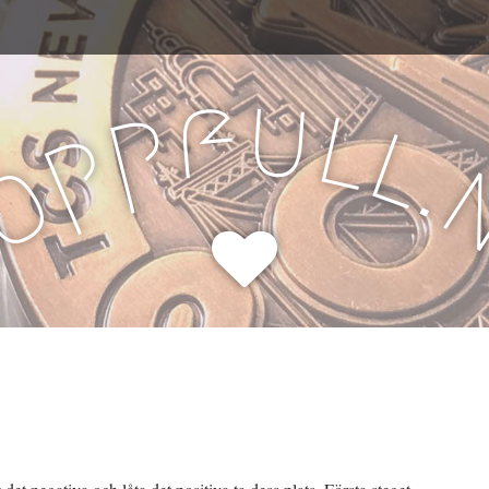
u
f
l
p
l
p
.
o
H