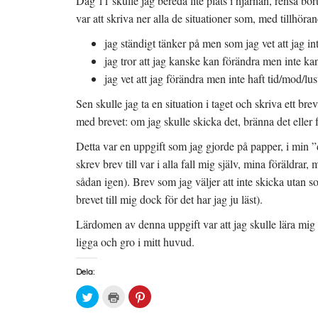
Dag 11 skulle jag bereda lite plats i hjärnan, rensa bort
var att skriva ner alla de situationer som, med tillhöra
jag ständigt tänker på men som jag vet att jag in
jag tror att jag kanske kan förändra men inte ka
jag vet att jag förändra men inte haft tid/mod/lust 
Sen skulle jag ta en situation i taget och skriva ett br
med brevet: om jag skulle skicka det, bränna det eller f
Detta var en uppgift som jag gjorde på papper, i min ”
skrev brev till var i alla fall mig själv, mina föräldra
sådan igen). Brev som jag väljer att inte skicka utan s
brevet till mig dock för det har jag ju läst).
Lärdomen av denna uppgift var att jag skulle lära mig 
ligga och gro i mitt huvud.
Dela:
K
K
K
l
l
l
i
i
i