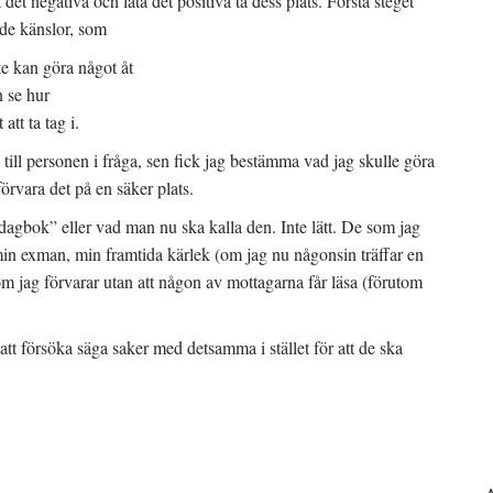
 det negativa och låta det positiva ta dess plats. Första steget
nde känslor, som
te kan göra något åt
n se hur
att ta tag i.
ev till personen i fråga, sen fick jag bestämma vad jag skulle göra
örvara det på en säker plats.
dagbok” eller vad man nu ska kalla den. Inte lätt. De som jag
r, min exman, min framtida kärlek (om jag nu någonsin träffar en
om jag förvarar utan att någon av mottagarna får läsa (förutom
att försöka säga saker med detsamma i stället för att de ska