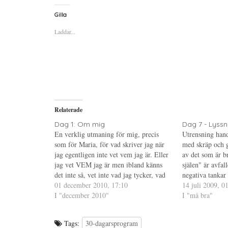
c
c
c
k
k
k
a
a
a
Gilla
f
f
f
ö
ö
ö
Laddar...
r
r
r
a
u
a
t
t
t
t
s
t
d
k
d
e
r
e
l
i
l
a
f
a
p
t
t
å
(
i
T
Ö
l
w
p
l
i
p
P
Relaterade
t
n
i
t
a
n
e
s
t
Dag 1: Om mig
Dag 7 - Lyssna 
r
i
e
En verklig utmaning för mig, precis
Utrensning hand
(
e
r
Ö
t
e
som för Maria, för vad skriver jag när
med skräp och g
p
t
s
jag egentligen inte vet vem jag är. Eller
p
n
t
av det som är br
n
y
(
jag vet VEM jag är men ibland känns
själen" är avfal
a
t
Ö
s
t
p
det inte så, vet inte vad jag tycker, vad
negativa tankar
i
f
p
jag vill, vad jag tänker... Kanske jag
01 december 2010, 17:10
e
ö
n
begränsningar so
14 juli 2009, 0
t
n
a
skulle ta och göra…
I "december 2010"
det goda är allt
I "må bra"
t
s
s
n
t
i
y
e
e
t
r
t
t
)
t
Tags:
30-dagarsprogram
f
n