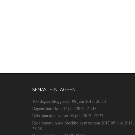
SENASTE INLÄGGEN
100 dagars bloggande!
08 juni 2017, 20:50
Dagens horoskop
07 juni 2017, 21:48
Dela sina upplevelser
06 juni 2017, 22:27
Race report: Asics Stockholm marathon 2017
05 juni 2017,
23:58