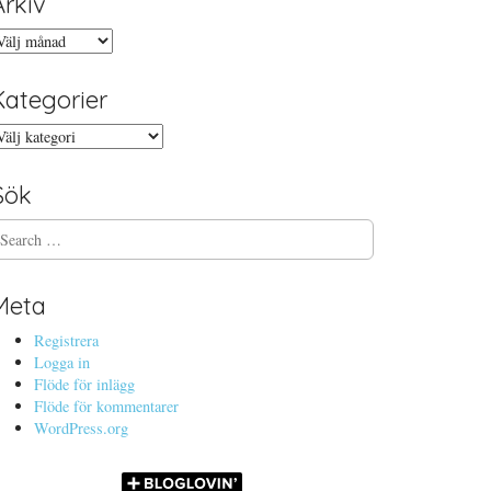
Arkiv
rkiv
Kategorier
ategorier
Sök
Meta
Registrera
Logga in
Flöde för inlägg
Flöde för kommentarer
WordPress.org