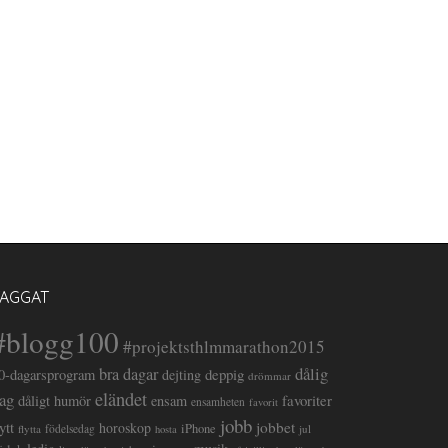
TAGGAT
#blogg100
#projektsthlmmarathon2015
dålig
bra dagar
deppig
0-dagarsprogram
dejting
drömmar
eländet
ag
favoriter
dåligt humör
ensam
ensamheten
favorit
jobb
lytt
jobbet
horoskop
iPhone
flytta
födelsedag
jul
hosta