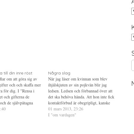
A
K
S
e
till din inre röst
Några slag
a
lar om att göra sig av
När jag läser om kvinnan som blev
r
ifter och och skaffa mer
ihjälskjuten av sin pojkvän blir jag
c
a för dig. I "Rensa i
ledsen. Ledsen och förbannad över att
h
let och gifterna de
det ska behöva hända. Att hon inte fick
f
 och de självpåtagna
kontaktförbud är obegripligt, kanske
o
m finns i ditt sinne; och
1:40
inte hade hjälpt ändå men hon borde ha
01 mars 2013, 23:26
r
 som är positivt,…
fått det. Så många andra skriver säkert
I "om vardagen"
:
klokare saker om detta…