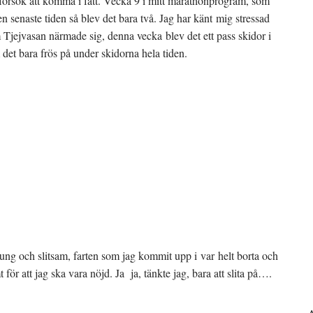
 försök att komma i fatt. Vecka 9 i mitt marathonprogram, som
n senaste tiden så blev det bara två. Jag har känt mig stressad
 Tjejvasan närmade sig, denna vecka blev det ett pass skidor i
det bara frös på under skidorna hela tiden.
tung och slitsam, farten som jag kommit upp i var helt borta och
för att jag ska vara nöjd. Ja ja, tänkte jag, bara att slita på….