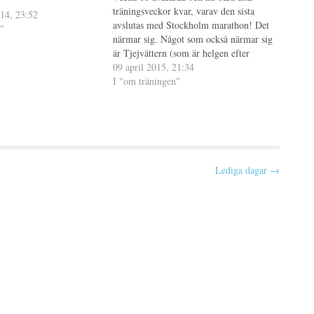
träningsveckor kvar, varav den sista
14, 23:52
avslutas med Stockholm marathon! Det
"
närmar sig. Något som också närmar sig
är Tjejvättern (som är helgen efter
maran) och jag börjar känna en viss
09 april 2015, 21:34
stress över att jag borde cykla också.
I "om träningen"
(Mer tankar om cyklingen i ett…
Lediga dagar →