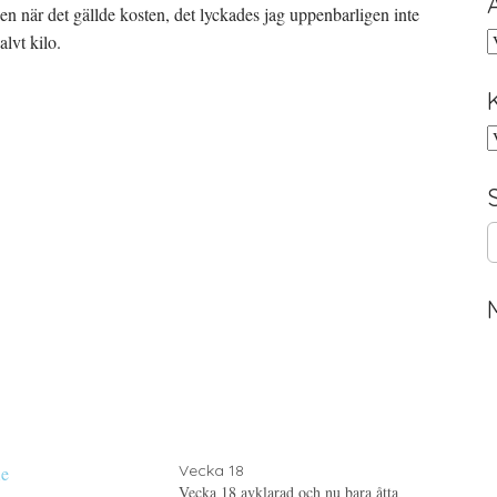
en när det gällde kosten, det lyckades jag uppenbarligen inte
A
lvt kilo.
K
S
e
a
r
c
h
f
o
r
:
Vecka 18
Vecka 18 avklarad och nu bara åtta