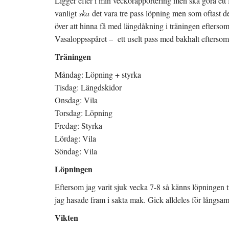
Ligger efter i min veckorapportering men ska göra ett
vanligt
ska
det vara tre pass löpning men som oftast de
över att hinna få med längdåkning i träningen eftersom
Vasaloppsspåret – ett uselt pass med bakhalt eftersom 
Träningen
Måndag: Löpning + styrka
Tisdag: Längdskidor
Onsdag: Vila
Torsdag: Löpning
Fredag: Styrka
Lördag: Vila
Söndag: Vila
Löpningen
Eftersom jag varit sjuk vecka 7-8 så känns löpningen 
jag hasade fram i sakta mak. Gick alldeles för långsamt 
Vikten