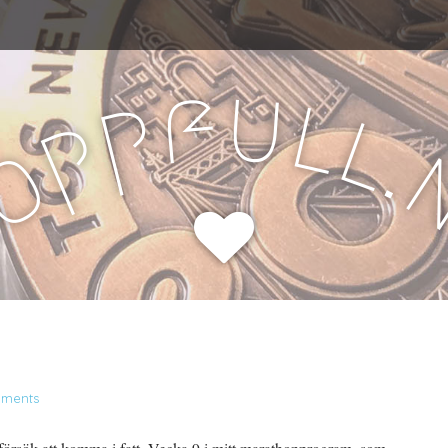
u
f
l
p
l
p
.
o
H
ments