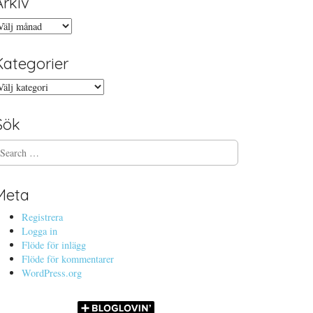
Arkiv
rkiv
Kategorier
ategorier
Sök
Meta
Registrera
Logga in
Flöde för inlägg
Flöde för kommentarer
WordPress.org