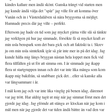
kändes kallare men ändå skönt. Ganska trångt vid starten men
jag kunde ändå välja det ”spår” jag ville för att komma över
Vanån och in i Västerdalälven så nära bryggorna så möjligt.
Hamnade precis där jag ville – perfekt.
Eftersom jag hade en tid som jag mycket gärna ville slå så tänkte
jag verkligen på hur jag simmade, försökte få så mycket kraft av
min usla benspark som det bara gick och att faktiskt ta i. Skrev
ju om min usla simteknik igår så går inte mer in på det idag. Jag
kunde hålla mig längs bryggan nästan hela loppet men fick vid
flera tillfällen gå ut för att simma om. I år simmade jag ikapp
flera ut startgruppen innan och det var inte lika många som kom
ikapp mig bakifrån, så snabbare gick det…eller så kanske alla
var långsammare i år.
I mål kom jag och var inte lika vinglig på benen idag, däremot
var jag trött. Har aldrig tagit ut mig när jag simmat förut men det
gjorde jag idag. Jag glömde att stänga av klockan när jag kom i
mål men när jag gjorde det var tiden ändå bättre än vad den var