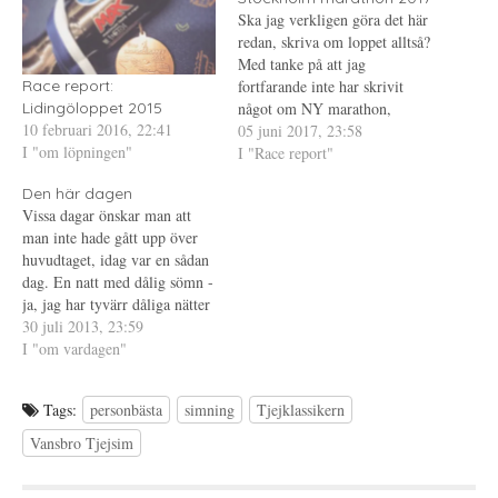
(
e
r
Ö
t
e
Ska jag verkligen göra det här
p
t
s
p
n
t
redan, skriva om loppet alltså?
n
y
(
Med tanke på att jag
a
t
Ö
s
t
p
fortfarande inte har skrivit
Race report:
i
f
p
e
ö
n
något om NY marathon,
Lidingöloppet 2015
t
n
a
10 februari 2016, 22:41
Öppet spår eller för den delen
05 juni 2017, 23:58
t
s
s
n
t
i
I "om löpningen"
Vätternrundan. Tankarna och
I "Race report"
y
e
e
t
r
t
känslorna om loppet är
t
)
t
Den här dagen
fortfarande lite "all over the
f
n
Vissa dagar önskar man att
ö
y
place" för att använda prins
n
t
man inte hade gått upp över
s
t
Daniels ord. Jag…
t
f
huvudtaget, idag var en sådan
e
ö
dag. En natt med dålig sömn -
r
n
)
s
ja, jag har tyvärr dåliga nätter
t
e
fortfarande. Natten avbröts
30 juli 2013, 23:59
r
mitt i en mardröm av en katt
I "om vardagen"
)
som tyckte det var läge att
hoppa upp på mattes mage,…
Tags:
personbästa
simning
Tjejklassikern
Vansbro Tjejsim