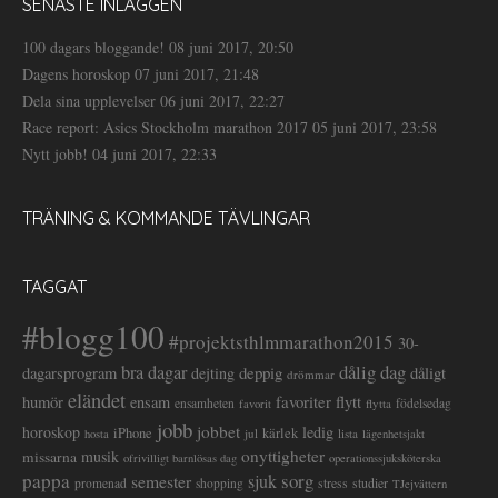
SENASTE INLÄGGEN
100 dagars bloggande!
08 juni 2017, 20:50
Dagens horoskop
07 juni 2017, 21:48
Dela sina upplevelser
06 juni 2017, 22:27
Race report: Asics Stockholm marathon 2017
05 juni 2017, 23:58
Nytt jobb!
04 juni 2017, 22:33
TRÄNING & KOMMANDE TÄVLINGAR
TAGGAT
#blogg100
#projektsthlmmarathon2015
30-
dålig dag
bra dagar
deppig
dagarsprogram
dejting
dåligt
drömmar
eländet
favoriter
flytt
humör
ensam
ensamheten
flytta
födelsedag
favorit
jobb
jobbet
horoskop
ledig
iPhone
kärlek
jul
lista
hosta
lägenhetsjakt
onyttigheter
musik
missarna
ofrivilligt barnlösas dag
operationssjuksköterska
pappa
sorg
semester
sjuk
stress
studier
promenad
shopping
TJejvättern