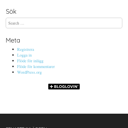
Sök
S
e
a
r
Meta
c
h
Registrera
f
Logga in
o
Flöde för inlägg
r
Flöde för kommentarer
:
WordPress.org