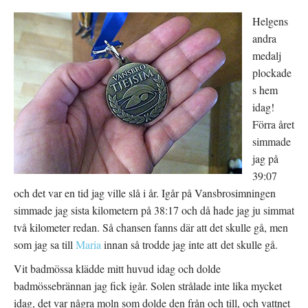
Helgens
andra
medalj
plockade
s hem
idag!
Förra året
simmade
jag på
39:07
och det var en tid jag ville slå i år. Igår på Vansbrosimningen
simmade jag sista kilometern på 38:17 och då hade jag ju simmat
två kilometer redan. Så chansen fanns där att det skulle gå, men
som jag sa till
Maria
innan så trodde jag inte att det skulle gå.
Vit badmössa klädde mitt huvud idag och dolde
badmössebrännan jag fick igår. Solen strålade inte lika mycket
idag, det var några moln som dolde den från och till, och vattnet