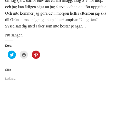
om sig själv, därför blev det ett låst inlägg. Dag 8-9 hör ihop,
och jag kan ärligen säga att jag slarvat och inte utfört uppgiften.
Och inte kommer jag göra det i morgon heller eftersom jag ska
till Grönan med några gamla jobbarkompisar. Uppgiften?
Sysselsätt dig med saker som inte kostar pengar…
Nu sängen.
Dela:
K
K
K
l
l
l
i
i
i
c
c
c
k
k
k
a
a
a
Gilla
f
f
f
ö
ö
ö
Laddar...
r
r
r
a
u
a
t
t
t
t
s
t
d
k
d
e
r
e
l
i
l
a
f
a
p
t
t
å
(
i
T
Ö
l
w
p
l