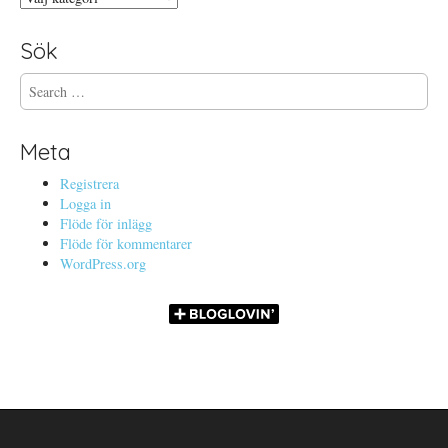
Sök
S
e
a
r
Meta
c
h
Registrera
f
Logga in
o
Flöde för inlägg
r
Flöde för kommentarer
:
WordPress.org