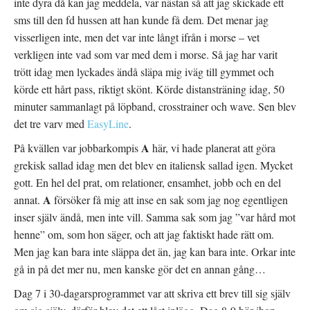
inte dyra då kan jag meddela, var nästan så att jag skickade ett
sms till den fd hussen att han kunde få dem. Det menar jag
visserligen inte, men det var inte långt ifrån i morse – vet
verkligen inte vad som var med dem i morse. Så jag har varit
trött idag men lyckades ändå släpa mig iväg till gymmet och
körde ett hårt pass, riktigt skönt. Körde distansträning idag, 50
minuter sammanlagt på löpband, crosstrainer och wave. Sen blev
det tre varv med
EasyLine
.
A
På kvällen var jobbarkompis
här, vi hade planerat att göra
grekisk sallad idag men det blev en italiensk sallad igen. Mycket
gott. En hel del prat, om relationer, ensamhet, jobb och en del
A
annat.
försöker få mig att inse en sak som jag nog egentligen
inser själv ändå, men inte vill. Samma sak som jag ”var hård mot
henne” om, som hon säger, och att jag faktiskt hade rätt om.
Men jag kan bara inte släppa det än, jag kan bara inte. Orkar inte
gå in på det mer nu, men kanske gör det en annan gång…
Dag 7 i 30-dagarsprogrammet var att skriva ett brev till sig själv