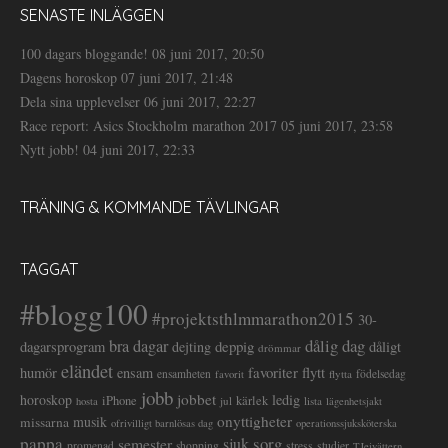
SENASTE INLÄGGEN
100 dagars bloggande!
08 juni 2017, 20:50
Dagens horoskop
07 juni 2017, 21:48
Dela sina upplevelser
06 juni 2017, 22:27
Race report: Asics Stockholm marathon 2017
05 juni 2017, 23:58
Nytt jobb!
04 juni 2017, 22:33
TRÄNING & KOMMANDE TÄVLINGAR
TAGGAT
#blogg100
#projektsthlmmarathon2015
30-
dålig dag
bra dagar
deppig
dagarsprogram
dejting
dåligt
drömmar
eländet
favoriter
flytt
humör
ensam
ensamheten
flytta
födelsedag
favorit
jobb
jobbet
horoskop
ledig
iPhone
kärlek
jul
lista
hosta
lägenhetsjakt
onyttigheter
musik
missarna
ofrivilligt barnlösas dag
operationssjuksköterska
pappa
sorg
semester
sjuk
stress
studier
promenad
shopping
TJejvättern