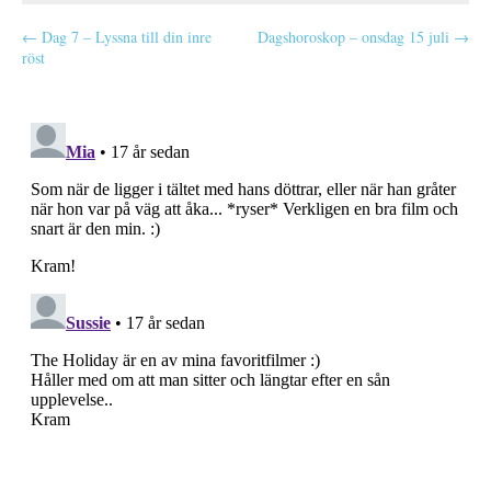
P
← Dag 7 – Lyssna till din inre
Dagshoroskop – onsdag 15 juli →
röst
o
s
t
n
a
v
i
g
a
t
i
o
n