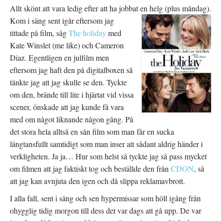
Allt skönt att vara ledig efter att ha jobbat en helg (plus måndag).
Kom i säng sent igår eftersom jag
tittade på film, såg
The holiday
med
Kate Winslet (me like) och Cameron
Diaz. Egentligen en julfilm men
eftersom jag haft den på digitalboxen så
tänkte jag att jag skulle se den. Tyckte
om den, brände till lite i hjärtat vid vissa
scener, önskade att jag kunde få vara
med om något liknande någon gång. På
det stora hela alltså en sån film som man får en sucka
längtansfullt samtidigt som man inser att sådant aldrig händer i
verkligheten. Ja ja… Hur som helst så tyckte jag så pass mycket
om filmen att jag faktiskt tog och beställde den från
CDON
, så
att jag kan avnjuta den igen och då slippa reklamavbrott.
I alla fall, sent i säng och sen hypermissar som höll igång från
ohygglig tidig morgon till dess det var dags att gå upp. De var