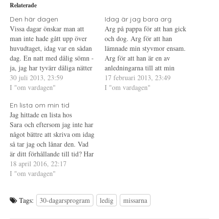
i
p
P
Relaterade
t
n
i
t
a
n
e
s
t
Den här dagen
Idag är jag bara arg
r
i
e
Vissa dagar önskar man att
Arg på pappa för att han gick
(
e
r
Ö
t
e
man inte hade gått upp över
och dog. Arg för att han
p
t
s
huvudtaget, idag var en sådan
p
n
t
lämnade min styvmor ensam.
n
y
(
dag. En natt med dålig sömn -
Arg för att han är en av
a
t
Ö
s
t
p
ja, jag har tyvärr dåliga nätter
anledningarna till att min
i
f
p
fortfarande. Natten avbröts
30 juli 2013, 23:59
e
ö
n
syster mår dålig. Arg för att
17 februari 2013, 23:49
t
n
a
mitt i en mardröm av en katt
I "om vardagen"
allt som måste tas om hand
I "om vardagen"
t
s
s
n
t
i
som tyckte det var läge att
om bara för att han dog. Arg
y
e
e
En lista om min tid
hoppa upp på mattes mage,…
t
r
t
för att han…
t
)
t
Jag hittade en lista hos
f
n
Sara och eftersom jag inte har
ö
y
n
t
något bättre att skriva om idag
s
t
t
f
så tar jag och lånar den. Vad
e
ö
är ditt förhållande till tid? Har
r
n
)
s
jag något förhållande till
18 april 2016, 22:17
t
e
tiden? Jo, det har jag nog. Jag
I "om vardagen"
r
tycker ofta att tiden inte
)
räcker till när det kommer…
Tags:
30-dagarsprogram
ledig
missarna