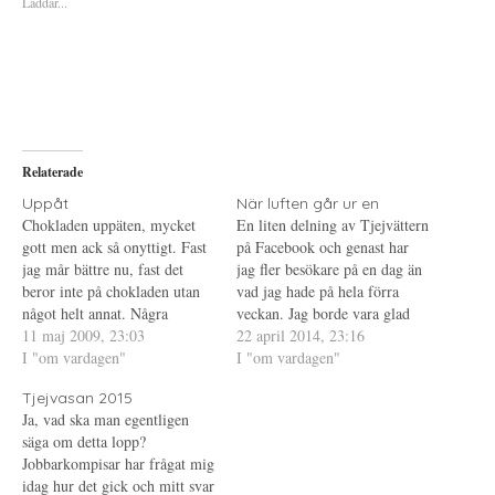
Laddar...
r
r
r
a
u
a
t
t
t
t
s
t
d
k
d
e
r
e
l
i
l
a
f
a
p
t
t
å
(
i
T
Ö
l
w
p
l
i
p
P
Relaterade
t
n
i
t
a
n
e
s
t
Uppåt
När luften går ur en
r
i
e
Chokladen uppäten, mycket
En liten delning av Tjejvättern
(
e
r
Ö
t
e
gott men ack så onyttigt. Fast
på Facebook och genast har
p
t
s
jag mår bättre nu, fast det
p
n
t
jag fler besökare på en dag än
n
y
(
beror inte på chokladen utan
vad jag hade på hela förra
a
t
Ö
s
t
p
något helt annat. Några
veckan. Jag borde vara glad
i
f
p
trevliga meddelanden gjorde
11 maj 2009, 23:03
e
ö
n
över detta men det är jag inte.
22 april 2014, 23:16
t
n
a
mig på bättre humör... Sa för
I "om vardagen"
Varför blogga om man inte
I "om vardagen"
t
s
s
n
t
i
ett tag sedan att jag inte tänkte
vill att någon ska läsa, tänker
y
e
e
Tjejvasan 2015
nätdejta igen men nu gör jag
t
r
t
ni, men jag har…
t
)
t
Ja, vad ska man egentligen
det igen. Det jobbiga…
f
n
säga om detta lopp?
ö
y
n
t
Jobbarkompisar har frågat mig
s
t
t
f
idag hur det gick och mitt svar
e
ö