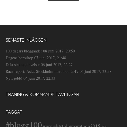
SENASTE INLÄGGEN
100 dagars bloggande!
08 juni 2017, 20:50
Dagens horoskop
07 juni 2017, 21:48
Dela sina upplevelser
06 juni 2017, 22:27
Race report: Asics Stockholm marathon 2017
05 juni 2017, 23:58
Nytt jobb!
04 juni 2017, 22:33
TRÄNING & KOMMANDE TÄVLINGAR
TAGGAT
#blogg100
#projektsthlmmarathon2015
30-