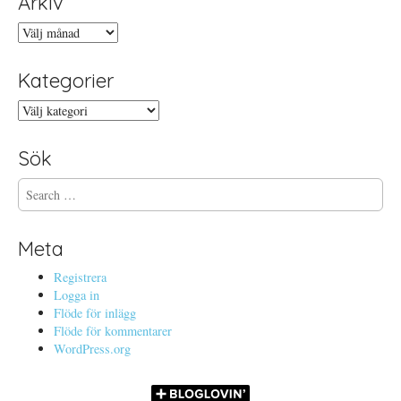
Arkiv
Arkiv
Kategorier
Kategorier
Sök
S
e
a
r
Meta
c
h
Registrera
f
Logga in
o
Flöde för inlägg
r
Flöde för kommentarer
:
WordPress.org