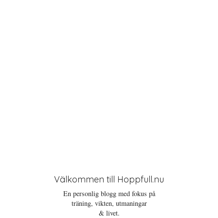
i
o
n
Välkommen till Hoppfull.nu
En personlig blogg med fokus på
träning, vikten, utmaningar
& livet.