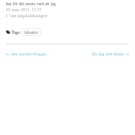
har för det mesta varit att jag
r
n
)
s
kom i mål. Men det var ju
02 mars 2015, 23:57
t
e
mer än så men jag har inte
I "om längskidåkningen"
r
orkat pratat så mycket om det
)
idag, mest för…
Tags:
leksaker
P
← Inte mycket bloggat…
En dag som denna →
o
s
t
n
a
v
i
g
a
t