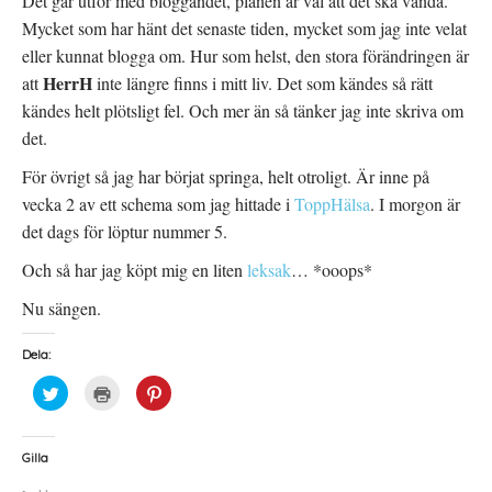
Det går utför med bloggandet, planen är väl att det ska vända.
Mycket som har hänt det senaste tiden, mycket som jag inte velat
eller kunnat blogga om. Hur som helst, den stora förändringen är
HerrH
att
inte längre finns i mitt liv. Det som kändes så rätt
kändes helt plötsligt fel. Och mer än så tänker jag inte skriva om
det.
För övrigt så jag har börjat springa, helt otroligt. Är inne på
vecka 2 av ett schema som jag hittade i
ToppHälsa
. I morgon är
det dags för löptur nummer 5.
Och så har jag köpt mig en liten
leksak
… *ooops*
Nu sängen.
Dela:
K
K
K
l
l
l
i
i
i
c
c
c
k
k
k
a
a
a
Gilla
f
f
f
ö
ö
ö