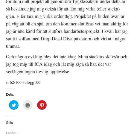
förutom mitt projekt att genomföra Tjejklassikern under detta år
så bestämde jag mig också för att lära mig virka (eller sticka)
igen. Eller lära mig virka ordentligt. Projektet på bilden ovan är
på väg att bli en sjal, om den kommer slutföras vet man aldrig för
jag är inte känd för att slutföra handarbetesprojekt. I kväll har jag
suttit i soffan med Drop Dead Diva på datorn och virkat i några
timmar.
Och någon cykling blev det inte idag. Mina stackars skavsår och
jag tog mig till ICA idag och låt mig säga så här, det var
verkligen ingen trevlig upplevelse.
›› 62/100 #blogg100
Dela:
K
K
K
l
l
l
i
i
i
c
c
c
k
k
k
a
a
a
Gilla
f
f
f
ö
ö
ö
Laddar...
r
r
r