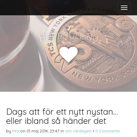
M
S
a
k
i
i
n
p
m
t
f
u
p
l
p
l
.
o
n
H
u
e
o
n
c
u
o
n
t
e
n
t
Dags att för ett nytt nystan…
eller ibland så händer det
by
Mia
on
01 maj 2014, 23:47
in
om vardagen
•
0 Comments