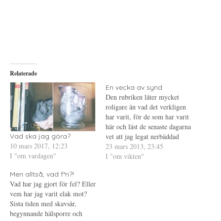
a
u
a
t
t
t
t
s
t
d
k
d
e
r
e
l
i
l
a
f
a
p
t
t
å
(
i
T
Ö
l
w
p
l
i
p
P
Relaterade
t
n
i
t
a
n
e
s
t
En vecka av synd
r
i
e
Den rubriken låter mycket
(
e
r
Ö
t
e
roligare än vad det verkligen
p
t
s
p
n
t
har varit, för de som har varit
n
y
(
här och läst de senaste dagarna
a
t
Ö
s
t
p
vet att jag legat nerbäddad
Vad ska jag göra?
i
f
p
10 mars 2017, 12:23
e
ö
n
med feber sedan i tisdags. En
23 mars 2013, 23:45
t
n
a
I "om vardagen"
vecka av synd, eller i alla fall
I "om vikten"
t
s
s
n
t
i
fem dagar med denna
y
e
e
Men alltså, vad f*n?!
t
r
t
inberäknad. Så vad menar jag?
t
)
t
Vad har jag gjort för fel? Eller
Idag…
f
n
vem har jag varit elak mot?
ö
y
n
t
Sista tiden med skavsår,
s
t
t
f
begynnande hälsporre och
e
ö