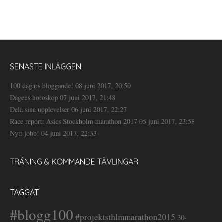
SENASTE INLÄGGEN
100 dagars bloggande!
08 juni 2017, 20:50
Dagens horoskop
07 juni 2017, 21:48
Dela sina upplevelser
06 juni 2017, 22:27
Race report: Asics Stockholm marathon 2017
05 juni 2017, 23:58
Nytt jobb!
04 juni 2017, 22:33
TRÄNING & KOMMANDE TÄVLINGAR
TAGGAT
#blogg100
#projektsthlmmarathon2015
30-