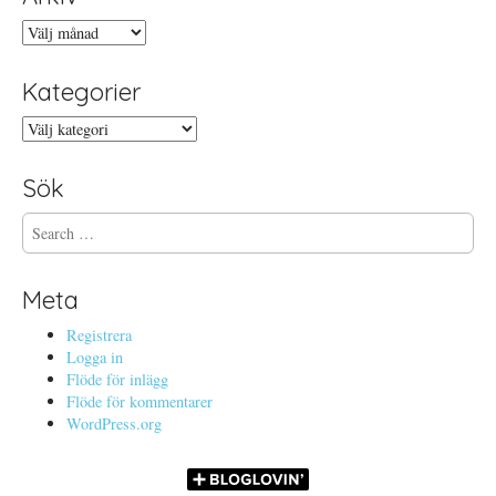
Arkiv
Kategorier
Kategorier
Sök
S
e
a
r
Meta
c
h
Registrera
f
Logga in
o
Flöde för inlägg
r
Flöde för kommentarer
:
WordPress.org