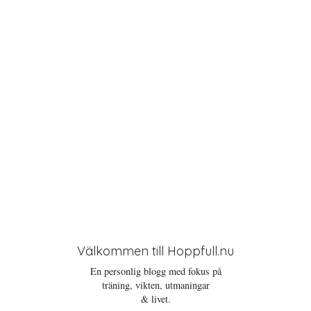
i
o
n
Välkommen till Hoppfull.nu
En personlig blogg med fokus på
träning, vikten, utmaningar
& livet.