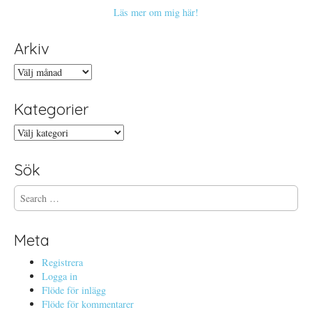
Läs mer om mig här!
Arkiv
Arkiv
Kategorier
Kategorier
Sök
S
e
a
r
Meta
c
h
Registrera
f
Logga in
o
Flöde för inlägg
r
Flöde för kommentarer