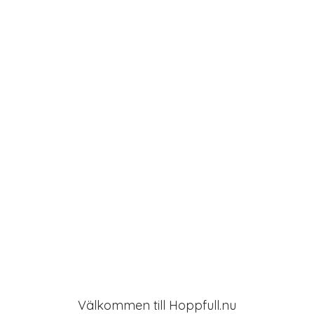
g
a
t
i
o
n
Välkommen till Hoppfull.nu