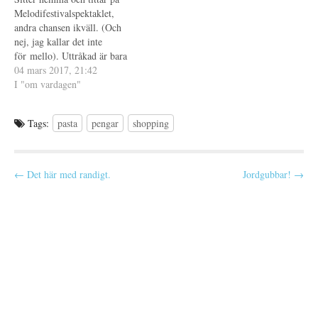
sköna dagar på…
n
t
Melodifestivalspektaklet,
s
t
t
f
andra chansen ikväll. (Och
e
ö
nej, jag kallar det inte
r
n
)
s
för mello). Uttråkad är bara
t
e
förnamnet. Roade mig med att
04 mars 2017, 21:42
r
läsa dagens horoskop på
I "om vardagen"
)
Spray, det var ett tag sedan.
Så, hur skulle den dagen ha
Tags:
pasta
pengar
shopping
varit/blivit, vad skulle ha
hänt? En länge omhuldad
dröm vaknar till…
P
← Det här med randigt.
Jordgubbar! →
o
s
t
n
a
v
i