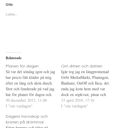
k
k
k
a
a
a
Gilla
f
f
f
ö
ö
ö
Laddar...
r
r
r
a
u
a
t
t
t
t
s
t
d
k
d
e
r
e
l
i
l
a
f
a
p
t
t
å
(
i
T
Ö
l
w
p
l
i
p
P
Relaterade
t
n
i
t
a
n
e
s
t
Planen för dagen
Om ditten och datten
r
i
e
Så var det söndag igen och jag
Igår tog jag en långpromenad
(
e
r
Ö
t
e
har precis fått kläder på mig
förbi MediaMarkt, Plantagen,
p
t
s
efter en lång och skön dusch.
p
n
t
Bauhaus, OnOff och Ikea, det
n
y
(
Stor och funderade på vad jag
enda jag kom hem med var
a
t
Ö
s
t
p
har för planer för dagen och
dock en sopkvast, påsar och
i
f
p
för att jag verkligen ska få
30 december 2012, 11:40
e
ö
n
batterier. Men jag klämde och
15 april 2010, 17:16
t
n
a
något gjort så skriver jag dem
I "om vardagen"
kände lite på en kamera på
I "om vardagen"
t
s
s
n
t
i
här...får komma in och
MediaMarkt och jag hittade
y
e
e
Dagens horoskop och
rapportera sedan. Titta…
t
r
t
golvplattor till balkongen på
t
)
t
bristen på drömmar
Plantagen. Ser fram emot
f
n
Sitter hemma och tittar på
ö
y