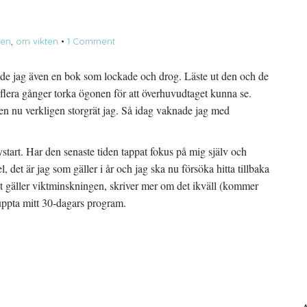
gen
,
om vikten
•
1 Comment
hade jag även en bok som lockade och drog. Läste ut den och de
ck flera gånger torka ögonen för att överhuvudtaget kunna se.
 men nu verkligen storgrät jag. Så idag vaknade jag med
start. Har den senaste tiden tappat fokus på mig själv och
l, det är jag som gäller i år och jag ska nu försöka hitta tillbaka
 det gäller viktminskningen, skriver mer om det ikväll (kommer
uppta mitt 30-dagars program.