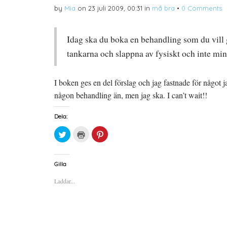
(
e
r
by
Mia
on
23 juli 2009, 00:31
in
må bra
•
0 Comments
Ö
t
e
p
t
s
p
n
t
n
y
(
a
t
Ö
Idag ska du boka en behandling som du vill 
s
t
p
i
f
p
e
ö
n
tankarna och slappna av fysiskt och inte min
t
n
a
t
s
s
n
t
i
y
e
e
I boken ges en del förslag och jag fastnade för något 
t
r
t
t
)
t
någon behandling än, men jag ska. I can’t wait!!
f
n
ö
y
n
t
s
t
Dela:
t
f
e
ö
r
n
K
K
K
)
s
l
l
l
t
i
i
i
e
c
c
c
r
k
k
k
)
a
a
a
Gilla
f
f
f
ö
ö
ö
Laddar...
r
r
r
a
u
a
t
t
t
t
s
t
d
k
d
e
r
e
l
i
l
a
f
a