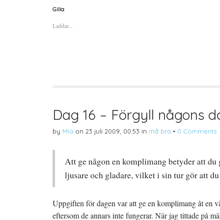
k
k
k
a
a
a
Gilla
f
f
f
ö
ö
ö
Laddar...
r
r
r
a
u
a
t
t
t
t
s
t
d
k
d
e
r
e
l
i
l
a
f
a
p
t
t
å
(
i
T
Ö
l
w
p
l
i
p
P
t
n
i
t
a
n
Dag 16 – Förgyll någons d
e
s
t
r
i
e
(
e
r
by
Mia
on
23 juli 2009, 00:53
in
må bra
•
0 Comments
Ö
t
e
p
t
s
p
n
t
n
y
(
a
t
Ö
Att ge någon en komplimang betyder att du g
s
t
p
i
f
p
e
ö
n
ljusare och gladare, vilket i sin tur gör att d
t
n
a
t
s
s
n
t
i
y
e
e
Uppgiften för dagen var att ge en komplimang åt en v
t
r
t
t
)
t
eftersom de annars inte fungerar. När jag tittade på m
f
n