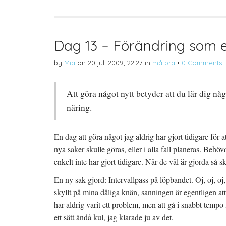
p
t
t
å
(
i
T
Ö
l
w
p
l
i
p
P
t
n
i
t
a
n
Dag 13 – Förändring som e
e
s
t
r
i
e
(
e
r
by
Mia
on
20 juli 2009, 22:27
in
må bra
•
0 Comments
Ö
t
e
p
t
s
p
n
t
n
y
(
a
t
Ö
Att göra något nytt betyder att du lär dig nå
s
t
p
i
f
p
e
ö
n
näring.
t
n
a
t
s
s
n
t
i
y
e
e
En dag att göra något jag aldrig har gjort tidigare för
t
r
t
t
)
t
nya saker skulle göras, eller i alla fall planeras. Beh
f
n
ö
y
n
t
enkelt inte har gjort tidigare. När de väl är gjorda så 
s
t
t
f
En ny sak gjord: Intervallpass på löpbandet. Oj, oj, oj,
e
ö
r
n
)
s
skyllt på mina dåliga knän, sanningen är egentligen att 
t
e
har aldrig varit ett problem, men att gå i snabbt tempo
r
)
ett sätt ändå kul, jag klarade ju av det.