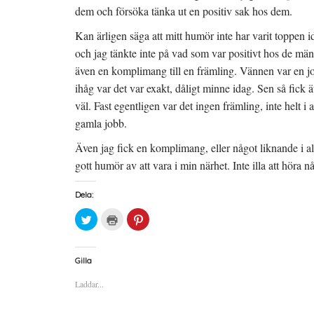
ö
y
n
t
dem och försöka tänka ut en positiv sak hos dem.
s
t
t
f
Kan ärligen säga att mitt humör inte har varit toppen i
e
ö
r
n
)
s
och jag tänkte inte på vad som var positivt hos de mä
t
e
även en komplimang till en främling. Vännen var en j
r
)
ihåg var det var exakt, dåligt minne idag. Sen så fick
väl. Fast egentligen var det ingen främling, inte helt i 
gamla jobb.
Även jag fick en komplimang, eller något liknande i alla
gott humör av att vara i min närhet. Inte illa att hör
Dela:
K
K
K
l
l
l
i
i
i
c
c
c
k
k
k
a
a
a
Gilla
f
f
f
ö
ö
ö
Laddar...
r
r
r
a
u
a
t
t
t
t
s
t