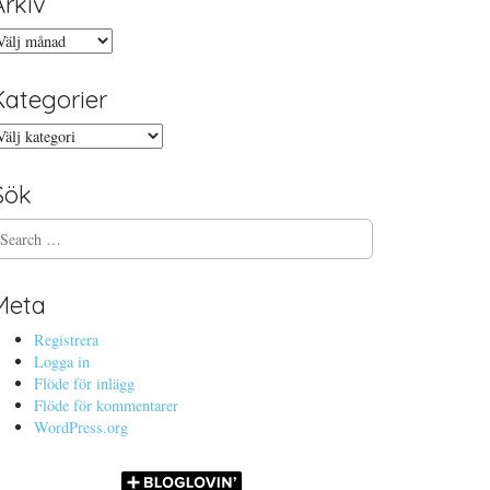
Arkiv
rkiv
Kategorier
ategorier
Sök
Meta
Registrera
Logga in
Flöde för inlägg
Flöde för kommentarer
WordPress.org