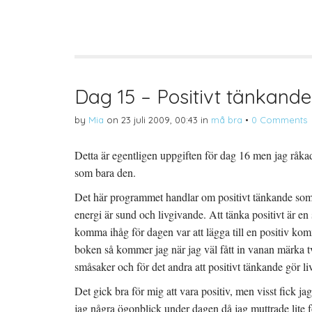
d
k
d
e
r
e
l
i
l
a
f
a
p
t
t
å
(
i
T
Ö
l
w
p
l
i
p
P
t
n
i
t
a
n
Dag 15 – Positivt tänkande
e
s
t
r
i
e
(
e
r
by
Mia
on
23 juli 2009, 00:43
in
må bra
•
0 Comments
Ö
t
e
p
t
s
p
n
t
n
y
(
Detta är egentligen uppgiften för dag 16 men jag råkade
a
t
Ö
s
t
p
som bara den.
i
f
p
e
ö
n
t
n
a
Det här programmet handlar om positivt tänkande som liv
t
s
s
n
t
i
energi är sund och livgivande. Att tänka positivt är en s
y
e
e
t
r
t
t
)
t
komma ihåg för dagen var att lägga till en positiv komm
f
n
ö
y
boken så kommer jag när jag väl fått in vanan märka två 
n
t
s
t
småsaker och för det andra att positivt tänkande gör li
t
f
e
ö
r
n
Det gick bra för mig att vara positiv, men visst fick 
)
s
t
jag några ögonblick under dagen då jag muttrade lite för