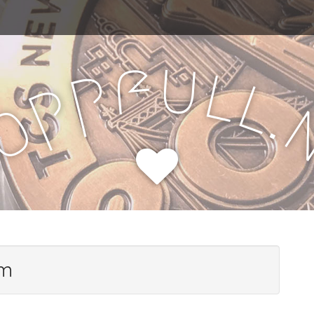
u
f
l
p
l
p
.
o
H
am