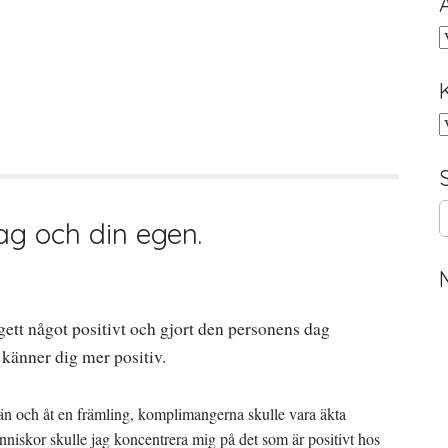
A
K
S
ag och din egen.
e
a
r
c
h
ett något positivt och gjort den personens dag
f
o
u känner dig mer positiv.
r
:
än och åt en främling, komplimangerna skulle vara äkta
änniskor skulle jag koncentrera mig på det som är positivt hos