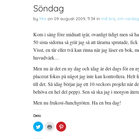
Söndag
by
Mia
on
09 augusti 2009, 11:34
in
må bra
,
om varda
Kom i säng före midnatt igår, ovanligt tidigt men så 
50 sista sidorna så grät jag så att tårarna sprutade, fi
Visst, en tår eller två kan rinna när jag läser en bok,
huvudvärk…
Men nu är det en ny dag och idag är det dags för en ny
placerat fokus på något jag inte kan kontrollera. Helt fe
till det. Så idag börjar jag ett 10-veckors projekt när
behöva en hel del pepp). Sen så ska jag i morgon åter
Men nu frukost-/lunchgröten. Ha en bra dag!
Dela:
K
K
K
l
l
l
i
i
i
c
c
c