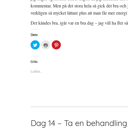
e
r
kommentar. Men på det stora hela så gick det bra och jag
)
verkligen så mycket lättare plus att man får mer energi
Det kändes bra, igår var en bra dag – jag vill ha fler 
Dela:
K
K
K
l
l
l
i
i
i
c
c
c
k
k
k
a
a
a
Gilla
f
f
f
ö
ö
ö
Laddar...
r
r
r
a
u
a
t
t
t
t
s
t
d
k
d
e
r
e
l
i
l
a
f
a
p
t
t
å
(
i
T
Ö
l
w
p
l
i
p
P
t
n
i
t
a
n
Dag 14 – Ta en behandling
e
s
t
r
i
e