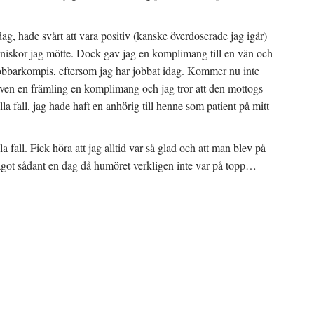
dag, hade svårt att vara positiv (kanske överdoserade jag igår)
nniskor jag mötte. Dock gav jag en komplimang till en vän och
obbarkompis, eftersom jag har jobbat idag. Kommer nu inte
 även en främling en komplimang och jag tror att den mottogs
alla fall, jag hade haft en anhörig till henne som patient på mitt
 fall. Fick höra att jag alltid var så glad och att man blev på
a något sådant en dag då humöret verkligen inte var på topp…