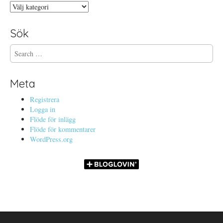
Kategorier
Sök
S
e
a
r
Meta
c
h
Registrera
f
Logga in
o
Flöde för inlägg
r
Flöde för kommentarer
:
WordPress.org