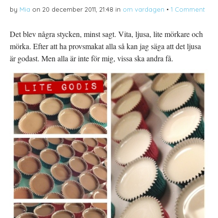
(
e
r
by
Mia
on
20 december 2011, 21:48
in
om vardagen
•
1 Comment
Ö
t
e
p
t
s
p
n
t
n
y
(
Det blev några stycken, minst sagt. Vita, ljusa, lite mörkare och
a
t
Ö
s
t
p
mörka. Efter att ha provsmakat alla så kan jag säga att det ljusa
i
f
p
e
ö
n
t
n
a
är godast. Men alla är inte för mig, vissa ska andra få.
t
s
s
n
t
i
y
e
e
t
r
t
t
)
t
f
n
ö
y
n
t
s
t
t
f
e
ö
r
n
)
s
t
e
r
)