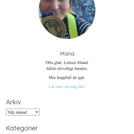
t
e
r
)
Maria
Ofta glad. Ledsen ibland.
Alltid ofrivilligt barnlös.
Mer hoppfull än igår.
Läs mer om mig här!
Arkiv
Arkiv
Kategorier