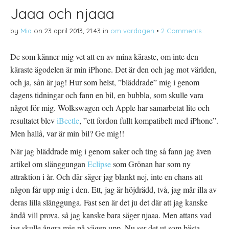
Jaaa och njaaa
by
Mia
on
23 april 2013, 21:43
in
om vardagen
•
2 Comments
De som känner mig vet att en av mina käraste, om inte den
käraste ägodelen är min iPhone. Det är den och jag mot världen,
och ja, sån är jag! Hur som helst, ”bläddrade” mig i genom
dagens tidningar och fann en bil, en bubbla, som skulle vara
något för mig. Wolkswagen och Apple har samarbetat lite och
resultatet blev
iBeetle
, ”ett fordon fullt kompatibelt med iPhone”.
Men hallå, var är min bil? Ge mig!!
När jag bläddrade mig i genom saker och ting så fann jag även
artikel om slänggungan
Eclipse
som Grönan har som ny
attraktion i år. Och där säger jag blankt nej, inte en chans att
någon får upp mig i den. Ett, jag är höjdrädd, två, jag mår illa av
deras lilla slänggunga. Fast sen är det ju det där att jag kanske
ändå vill prova, så jag kanske bara säger njaaa. Men attans vad
jag skulle ångra mig på vägen upp. Nu ser det ut som bästa