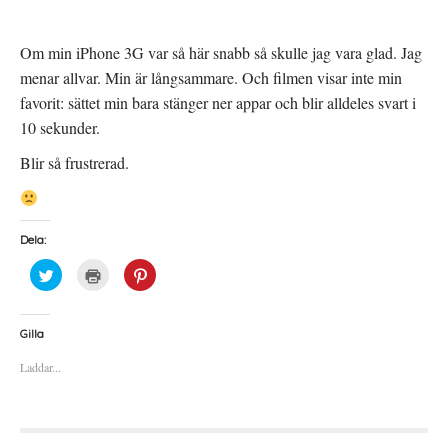
Om min iPhone 3G var så här snabb så skulle jag vara glad. Jag
menar allvar. Min är långsammare. Och filmen visar inte min
favorit: sättet min bara stänger ner appar och blir alldeles svart i
10 sekunder.
Blir så frustrerad.
Dela:
K
K
K
l
l
l
i
i
i
c
c
c
k
k
k
a
a
a
Gilla
f
f
f
ö
ö
ö
Laddar...
r
r
r
a
u
a
t
t
t
t
s
t
d
k
d
e
r
e
l
i
l