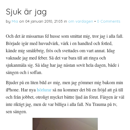
a
f
a
p
t
t
å
(
i
Sjuk är jag
T
Ö
l
w
p
l
i
p
P
by
Mia
on
04 januari 2010, 21:03
in
om vardagen
•
0 Comments
t
n
i
t
a
n
e
s
t
r
i
e
Och det är missarnas fd husse som smittat mig, tror jag i alla fall.
(
e
r
Ö
t
e
Började igår med huvudvärk, värk i en handled och fotled,
p
t
s
p
n
t
kände mig småfebrig, frös och svettades om vart annat. Idag
n
y
(
a
t
Ö
s
t
p
vaknade jag med feber. Så det var bara till att ringa och
i
f
p
e
ö
n
sjukanmäla sig. Så idag har jag nästan sovit hela dagen, både i
t
n
a
t
s
s
sängen och i soffan.
n
t
i
y
e
e
t
r
t
Bjuder på en liten bild av mig, men jag gömmer mig bakom min
t
)
t
f
n
iPhone. Har nya
hörlurar
så nu kommer det bli en fröjd att gå till
ö
y
n
t
och från jobbet, otroligt mycket bättre ljud än förut. Färgen är väl
s
t
t
f
inte riktigt jag, men de var billiga i alla fall. Nu Trauma på tv,
e
ö
r
n
sen sängen.
)
s
t
e
r
)