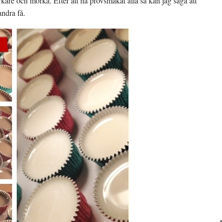
örkare och mörka. Efter att ha provsmakat alla så kan jag säga att
andra få.