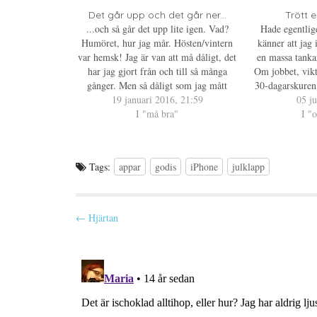
t
Det går upp och det går ner...
Trött e
...och så går det upp lite igen. Vad?
Hade egentlige
(
Humöret, hur jag mår. Hösten/vintern
känner att jag 
var hemsk! Jag är van att må dåligt, det
en massa tanka
har jag gjort från och till så många
Om jobbet, vikt
gånger. Men så dåligt som jag mått
30-dagarskuren 
i
denna gång har jag nog aldrig gjort. Jag
19 januari 2016, 21:59
som helst, da
05 ju
t
kände inte igen mig i…
I "må bra"
stunder också, 
I "
t
mycket trevl
t
t
f
Tags:
appar
godis
iPhone
julklapp
t
P
← Hjärtan
)
o
s
t
n
a