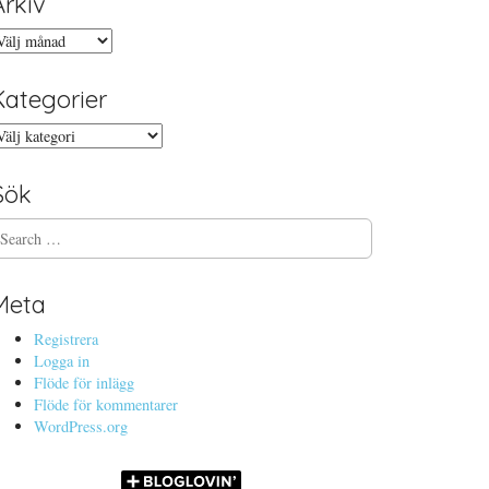
Arkiv
rkiv
Kategorier
ategorier
Sök
Meta
Registrera
Logga in
Flöde för inlägg
Flöde för kommentarer
WordPress.org