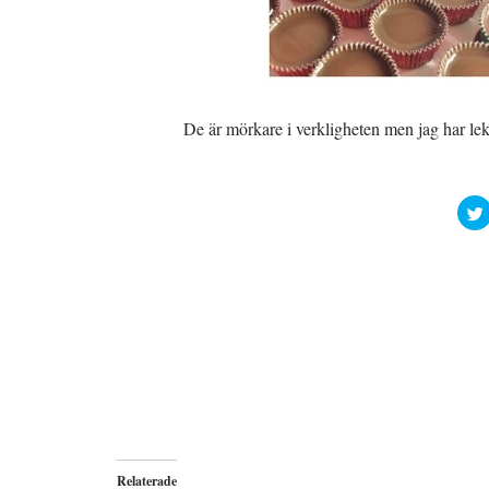
De är mörkare i verkligheten men jag har le
l
i
f
t
t
l
i
Relaterade
t