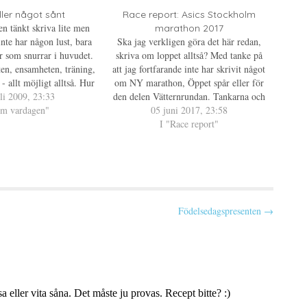
a
n
e
s
t
ller något sånt
Race report: Asics Stockholm
r
i
e
n tänkt skriva lite men
marathon 2017
e
r
Ö
t
e
inte har någon lust, bara
Ska jag verkligen göra det här redan,
p
t
s
r som snurrar i huvudet.
p
n
t
skriva om loppet alltså? Med tanke på
n
y
(
en, ensamheten, träning,
att jag fortfarande inte har skrivit något
a
t
Ö
s
t
p
- allt möjligt alltså. Hur
om NY marathon, Öppet spår eller för
f
p
gen har haft sina ljusa
li 2009, 23:33
e
ö
n
den delen Vätternrundan. Tankarna och
n
a
en trevlig långpromenad i
om vardagen"
känslorna om loppet är fortfarande lite
05 juni 2017, 23:58
s
s
n
t
i
igt sällskap - tiden…
"all over the place" för att använda prins
I "Race report"
y
e
e
r
t
Daniels ord. Jag…
)
t
n
ö
y
n
t
s
t
f
e
ö
r
n
Födelsedagspresenten →
s
t
e
r
)