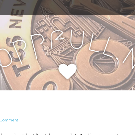
u
f
l
p
l
p
.
o
H
 Comment