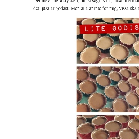
Det blev några stycken, minst sagt. Vita, ljusa, lite m
det ljusa är godast. Men alla är inte för mig, vissa ska 