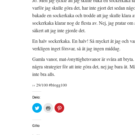
Jo. Men jag tyckte att jag skulle baka en sockerkaka id
s
t
p
varför jag skulle göra det, har inte gjort det sedan nå
i
f
p
e
ö
n
t
n
a
bakade en sockerkaka och trodde att jag skulle klara av
t
s
s
n
t
i
sockerkaka klarar nog de flesta av. Nej, jag pratar om at
y
e
e
t
r
t
säkert att jag inte gjorde det.
t
)
t
f
n
ö
y
En halv sockerkaka. En halv! Så mycket åt jag och var 
n
t
s
t
verkligen inget försvar, så åt jag ingen middag.
t
f
e
ö
r
n
Gamla vanor, mat-/onyttighetsvanor är svåra att bryta. I
)
s
t
några strategier för att inte göra det, nej jag bara åt.
e
r
inte bra alls.
)
›› 29/100 #blogg100
Dela:
K
K
K
l
l
l
i
i
i
c
c
c
k
k
k
a
a
a
Gilla
f
f
f
ö
ö
ö