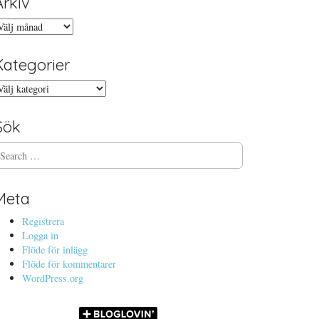
Arkiv
rkiv
Kategorier
ategorier
Sök
Meta
Registrera
Logga in
Flöde för inlägg
Flöde för kommentarer
WordPress.org