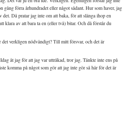
ag. Det var ju en bra idé. Verkligen. Egentligen förstår jag inte
gon gång förra århundradet eller något sådant. Hur som haver, jag
 det. Då pratar jag inte om att baka, för att slänga ihop en
t klara av att bara ta en (eller två) bitar. Och då förstår du
det verkligen nödvändigt? Till mitt försvar, och det är
dag åt jag för att jag var uttråkad, tror jag. Tänkte inte ens på
 Måste komma på något som gör att jag inte gör så här för det är