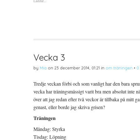
Laddar...
r
r
r
a
u
a
t
t
t
t
s
t
d
k
d
e
r
e
l
i
l
a
f
a
p
t
t
å
(
i
T
Ö
l
w
p
l
i
p
P
t
n
i
t
a
n
Vecka 3
e
s
t
r
i
e
(
e
r
by
Mia
on
23 december 2014, 01:21
in
om träningen
•
0
Ö
t
e
p
t
s
p
n
t
n
y
(
Tredje veckan förbi och som vanligt har den bara spr
a
t
Ö
s
t
p
vecka har träningsmässigt varit bra men absolut inte n
i
f
p
e
ö
n
t
n
a
över att jag redan efter två veckor är tillbaka på mit
t
s
s
n
t
i
genast, eller borde jag skriva grisen?
y
e
e
t
r
t
Träningen
t
)
t
f
n
ö
y
Måndag: Styrka
n
t
s
t
t
f
Tisdag: Löpning
e
ö