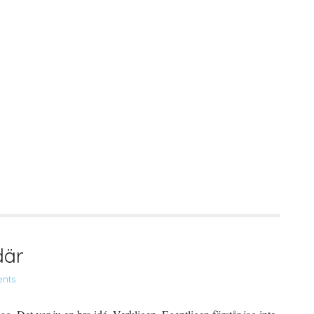
där
nts