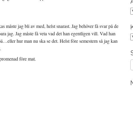
A
kas måste jag bli av med, helst snarast. Jag behöver få svar på de
e bara jag. Jag måste få veta vad det han egentligen vill. Vad han
K
 bä…eller hur man nu ska se det. Helst före semestern så jag kan
.
 promenad före mat.
S
e
a
r
c
h
f
o
r
: