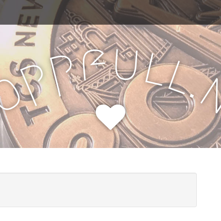
u
f
l
p
l
p
.
o
H