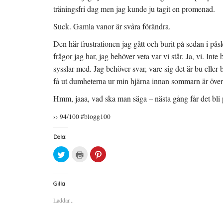
träningsfri dag men jag kunde ju tagit en promenad.
Suck. Gamla vanor är svåra förändra.
Den här frustrationen jag gått och burit på sedan i pås
frågor jag har, jag behöver veta var vi står. Ja, vi. Int
sysslar med. Jag behöver svar, vare sig det är bu eller
få ut dumheterna ur min hjärna innan sommarn är över
Hmm, jaaa, vad ska man säga – nästa gång får det bli
›› 94/100 #blogg100
Dela:
K
K
K
l
l
l
i
i
i
c
c
c
k
k
k
a
a
a
Gilla
f
f
f
ö
ö
ö
Laddar...
r
r
r
a
u
a
t
t
t
t
s
t