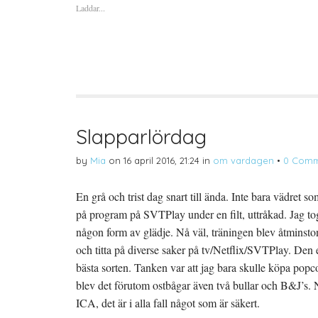
r
Laddar...
r
r
r
)
a
u
a
t
t
t
t
s
t
d
k
d
e
r
e
l
i
l
a
f
a
p
t
t
å
(
i
T
Ö
l
w
p
l
i
p
P
t
n
i
t
a
n
Slapparlördag
e
s
t
r
i
e
(
e
r
by
Mia
on
16 april 2016, 21:24
in
om vardagen
•
0 Comm
Ö
t
e
p
t
s
p
n
t
n
y
(
En grå och trist dag snart till ända. Inte bara vädret som
a
t
Ö
s
t
p
på program på SVTPlay under en filt, uttråkad. Jag to
i
f
p
e
ö
n
t
n
a
någon form av glädje. Nå väl, träningen blev åtminstone
t
s
s
n
t
i
och titta på diverse saker på tv/Netflix/SVTPlay. Den e
y
e
e
t
r
t
bästa sorten. Tanken var att jag bara skulle köpa popc
t
)
t
f
n
blev det förutom ostbågar även två bullar och B&J’s. N
ö
y
n
t
ICA, det är i alla fall något som är säkert.
s
t
t
f