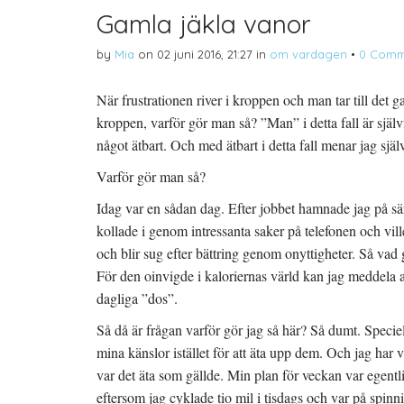
Gamla jäkla vanor
by
Mia
on
02 juni 2016, 21:27
in
om vardagen
•
0 Comm
När frustrationen river i kroppen och man tar till det g
kroppen, varför gör man så? ”Man” i detta fall är självf
något ätbart. Och med ätbart i detta fall menar jag själv
Varför gör man så?
Idag var en sådan dag. Efter jobbet hamnade jag på s
kollade i genom intressanta saker på telefonen och vill
och blir sug efter bättring genom onyttigheter. Så vad 
För den oinvigde i kaloriernas värld kan jag meddela a
dagliga ”dos”.
Så då är frågan varför gör jag så här? Så dumt. Speciellt
mina känslor istället för att äta upp dem. Och jag har 
var det äta som gällde. Min plan för veckan var egentli
eftersom jag cyklade tio mil i tisdags och var på spinn