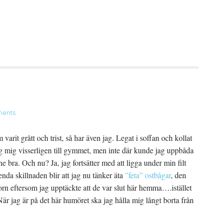
ents
 varit grått och trist, så har även jag. Legat i soffan och kollat
g mig visserligen till gymmet, men inte där kunde jag uppbåda
 bra. Och nu? Ja, jag fortsätter med att ligga under min filt
nda skillnaden blir att jag nu tänker äta
”feta” ostbågar
, den
orn eftersom jag upptäckte att de var slut här hemma….istället
är jag är på det här humöret ska jag hålla mig långt borta från