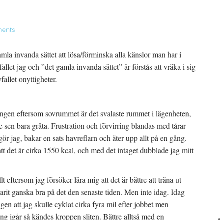
ents
amla invanda sättet att lösa/förminska alla känslor man har i
allet jag och ”det gamla invanda sättet” är förstås att vräka i sig
fallet onyttigheter.
ängen eftersom sovrummet är det svalaste rummet i lägenheten,
e sen bara gråta. Frustration och förvirring blandas med tårar
gör jag, bakar en sats havreflarn och äter upp allt på en gång.
tt det är cirka 1550 kcal, och med det intaget dubblade jag mitt
 eftersom jag försöker lära mig att det är bättre att träna ut
varit ganska bra på det den senaste tiden. Men inte idag. Idag
gen att jag skulle cyklat cirka fyra mil efter jobbet men
ing igår så kändes kroppen sliten. Bättre alltså med en