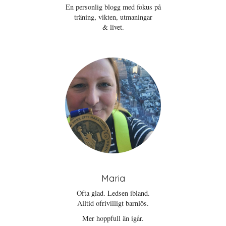
t
n
a
En personlig blogg med fokus på
t
s
s
träning, vikten, utmaningar
n
t
i
y
e
e
& livet.
t
r
t
t
)
t
f
n
ö
y
n
t
s
t
t
f
e
ö
r
n
)
s
t
e
r
)
Maria
Ofta glad. Ledsen ibland.
Alltid ofrivilligt barnlös.
Mer hoppfull än igår.