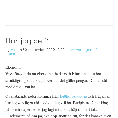
t
s
t
d
k
d
e
r
e
l
i
l
a
f
a
p
t
t
å
(
i
T
Ö
l
w
p
l
i
p
P
t
n
i
t
a
n
Har jag det?
e
s
t
r
i
e
(
e
r
by
Mia
on
30 september 2009, 12:00
in
om vardagen
•
0
Ö
t
e
p
t
s
Comments
p
n
t
n
y
(
a
t
Ö
s
t
p
Ekonomi
i
f
p
e
ö
n
Visst önskar du att ekonomin hade varit bättre men du har
t
n
a
t
s
s
samtidigt inget att klaga över när det gäller pengar. Du har råd
n
t
i
y
e
e
med det du vill ha.
t
r
t
t
)
t
f
n
Ovanstående rader kommer från
Ditthoroskop.nu
och frågan är
ö
y
n
t
har jag verkligen råd med det jag vill ha. Budgivare 2 har idag
s
t
t
f
på förmiddagen, efter jag lagt mitt bud, höjt till mitt tak.
e
ö
r
n
Funderar nu på om jag ska höja tiotusen till, för det kanske även
)
s