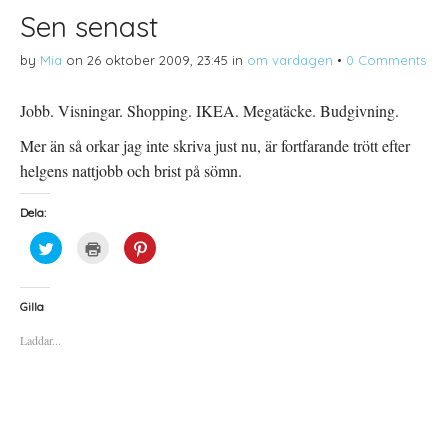
Sen senast
by
Mia
on
26 oktober 2009, 23:45
in
om vardagen
•
0 Comments
Jobb. Visningar. Shopping. IKEA. Megatäcke. Budgivning.
Mer än så orkar jag inte skriva just nu, är fortfarande trött efter
helgens nattjobb och brist på sömn.
Dela:
K
K
K
l
l
l
i
i
i
c
c
c
k
k
k
a
a
a
Gilla
f
f
f
ö
ö
ö
Laddar...
r
r
r
a
u
a
t
t
t
t
s
t
d
k
d
e
r
e
l
i
l
a
f
a
p
t
t