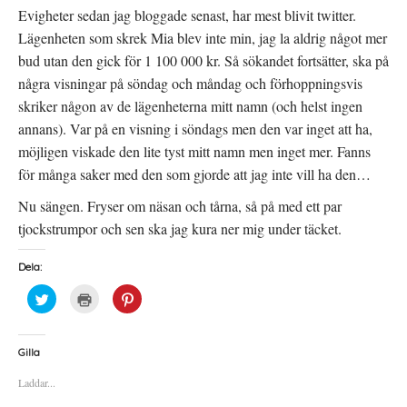
t
n
a
Evigheter sedan jag bloggade senast, har mest blivit twitter.
t
s
s
n
t
i
Lägenheten som skrek Mia blev inte min, jag la aldrig något mer
y
e
e
t
r
t
t
)
t
bud utan den gick för 1 100 000 kr. Så sökandet fortsätter, ska på
f
n
ö
y
några visningar på söndag och måndag och förhoppningsvis
n
t
s
t
skriker någon av de lägenheterna mitt namn (och helst ingen
t
f
e
ö
annans). Var på en visning i söndags men den var inget att ha,
r
n
)
s
möjligen viskade den lite tyst mitt namn men inget mer. Fanns
t
e
för många saker med den som gjorde att jag inte vill ha den…
r
)
Nu sängen. Fryser om näsan och tårna, så på med ett par
tjockstrumpor och sen ska jag kura ner mig under täcket.
Dela:
K
K
K
l
l
l
i
i
i
c
c
c
k
k
k
a
a
a
Gilla
f
f
f
ö
ö
ö
Laddar...
r
r
r
a
u
a
t
t
t