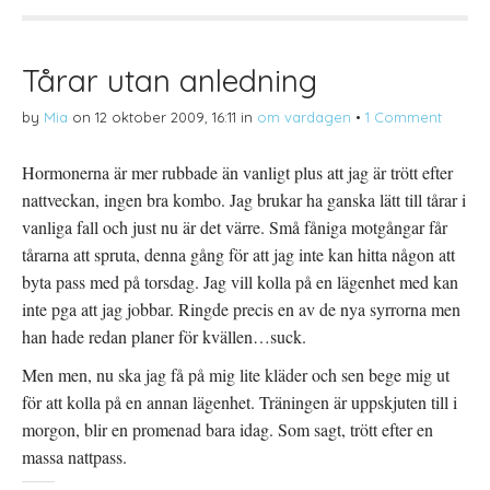
å
(
i
T
Ö
l
w
p
l
i
p
P
t
n
i
t
a
n
Tårar utan anledning
e
s
t
r
i
e
(
e
r
by
Mia
on
12 oktober 2009, 16:11
in
om vardagen
•
1 Comment
Ö
t
e
p
t
s
p
n
t
n
y
(
Hormonerna är mer rubbade än vanligt plus att jag är trött efter
a
t
Ö
s
t
p
nattveckan, ingen bra kombo. Jag brukar ha ganska lätt till tårar i
i
f
p
e
ö
n
t
n
a
vanliga fall och just nu är det värre. Små fåniga motgångar får
t
s
s
n
t
i
tårarna att spruta, denna gång för att jag inte kan hitta någon att
y
e
e
t
r
t
byta pass med på torsdag. Jag vill kolla på en lägenhet med kan
t
)
t
f
n
inte pga att jag jobbar. Ringde precis en av de nya syrrorna men
ö
y
n
t
han hade redan planer för kvällen…suck.
s
t
t
f
e
ö
Men men, nu ska jag få på mig lite kläder och sen bege mig ut
r
n
)
s
för att kolla på en annan lägenhet. Träningen är uppskjuten till i
t
e
morgon, blir en promenad bara idag. Som sagt, trött efter en
r
)
massa nattpass.