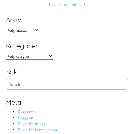
Läs mer om mig här!
Arkiv
Arkiv
Kategorier
Kategorier
Sök
S
e
a
r
Meta
c
h
Registrera
f
Logga in
o
Flöde för inlägg
r
Flöde för kommentarer