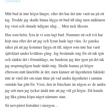
p
t
s
Comment
p
n
t
n
y
(
a
t
Ö
s
t
p
Mitt bud är inte högst längre, eller det har det inte varit nu på ett
i
f
p
e
ö
n
tag. Trodde jag skulle hinna lägga ett bud till idag men mäklaren
t
n
a
t
s
s
tog visst och slutade tidigare idag… Men tack liksom.
n
t
i
y
e
e
t
r
t
Hur som helst, fyra är vi som lagt bud. Nummer ett och två har
t
)
t
f
n
höjt sina efter det att jag och fyran hade lagt våra. Är ganska
ö
y
n
t
säker på att jag kommer lägga ett till, något som inte har varit
s
t
t
f
självklart under kvällens gång. Jag bestämde mig för ett tak igår
e
ö
r
n
och sänkte det i förmiddags, nu funderar jag åter igen på det tak
)
s
t
jag ursprungligen hade tänkt mig. Skulle kunna gå högre
e
r
eftersom mitt lånelöfte är det, men känner att lägenheten faktiskt
)
inte är värd det om man tittar på vad andra lägenheter i samma
område har gått för. Visst, den är fräschare än någon av de andra
jag sett men jag tycker ändå inte att jag vill gå högre. Då kunde
jag lika gärna köpa något närmare stan.
Så nervpirret fortsätter i morgon…