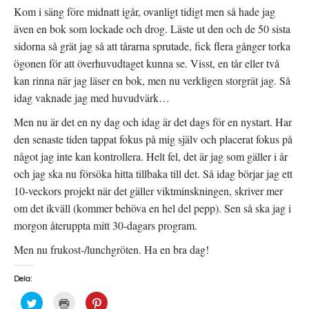
Kom i säng före midnatt igår, ovanligt tidigt men så hade jag
även en bok som lockade och drog. Läste ut den och de 50 sista
sidorna så grät jag så att tårarna sprutade, fick flera gånger torka
ögonen för att överhuvudtaget kunna se. Visst, en tår eller två
kan rinna när jag läser en bok, men nu verkligen storgrät jag. Så
idag vaknade jag med huvudvärk…
Men nu är det en ny dag och idag är det dags för en nystart. Har
den senaste tiden tappat fokus på mig själv och placerat fokus på
något jag inte kan kontrollera. Helt fel, det är jag som gäller i år
och jag ska nu försöka hitta tillbaka till det. Så idag börjar jag ett
10-veckors projekt när det gäller viktminskningen, skriver mer
om det ikväll (kommer behöva en hel del pepp). Sen så ska jag i
morgon återuppta mitt 30-dagars program.
Men nu frukost-/lunchgröten. Ha en bra dag!
Dela:
K
K
K
l
l
l