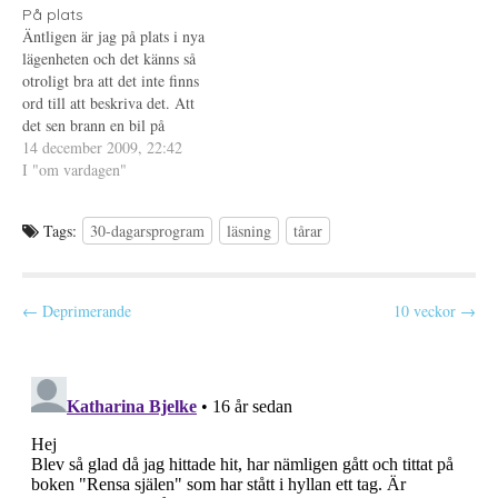
t
)
t
På plats
var…
nu börjar det…
f
n
Äntligen är jag på plats i nya
ö
y
n
t
lägenheten och det känns så
s
t
t
f
otroligt bra att det inte finns
e
ö
ord till att beskriva det. Att
r
n
)
s
det sen brann en bil på
t
e
granngatan till min i morse
14 december 2009, 22:42
r
gör att det känns bättre ändå.
I "om vardagen"
)
Känner redan nu att jag
kommer att trivas i…
Tags:
30-dagarsprogram
läsning
tårar
P
← Deprimerande
10 veckor →
o
s
t
n
a
v