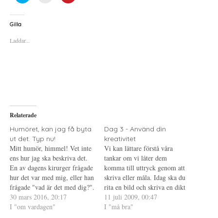
i
i
i
c
c
c
k
k
k
a
a
a
Gilla
f
f
f
ö
ö
ö
Laddar...
r
r
r
a
u
a
t
t
t
t
s
t
d
k
d
e
r
e
l
i
l
a
f
a
p
t
t
å
(
i
T
Ö
l
w
p
l
i
p
P
Relaterade
t
n
i
t
a
n
e
s
t
Humöret, kan jag få byta
Dag 3 - Använd din
r
i
e
ut det. Typ nu!
kreativitet
(
e
r
Ö
t
e
Mitt humör, himmel! Vet inte
Vi kan lättare förstå våra
p
t
s
ens hur jag ska beskriva det.
p
n
t
tankar om vi låter dem
n
y
(
En av dagens kirurger frågade
komma till uttryck genom att
a
t
Ö
s
t
p
hur det var med mig, eller han
skriva eller måla. Idag ska du
i
f
p
frågade "vad är det med dig?".
e
ö
n
rita en bild och skriva en dikt
t
n
a
Mitt svar på det var att det
30 mars 2016, 20:17
om vad som rör sig i dina
11 juli 2009, 00:47
t
s
s
n
t
i
inte var någon bra dag. "Jag
I "om vardagen"
tankar, en framställning av det
I "må bra"
y
e
e
ser det!" Och så var det, det
t
r
t
som pågår här och nu. Jaha ja,