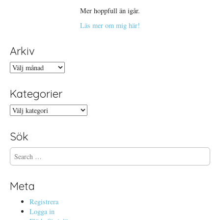
Mer hoppfull än igår.
Läs mer om mig här!
Arkiv
Arkiv
Kategorier
Kategorier
Sök
S
e
a
r
Meta
c
h
Registrera
f
Logga in