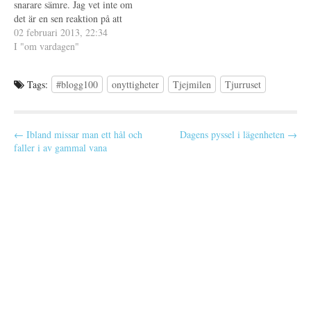
e
snarare sämre. Jag vet inte om
r
det är en sen reaktion på att
)
pappa dog eller om det beror
02 februari 2013, 22:34
på annat. Jag var på en kurs
I "om vardagen"
genom jobbet i veckan, en
kurs som innebar en 22-
Tags:
#blogg100
onyttigheter
Tjejmilen
Tjurruset
timmars…
P
← Ibland missar man ett hål och
Dagens pyssel i lägenheten →
faller i av gammal vana
o
s
t
n
a
v
i
g
a