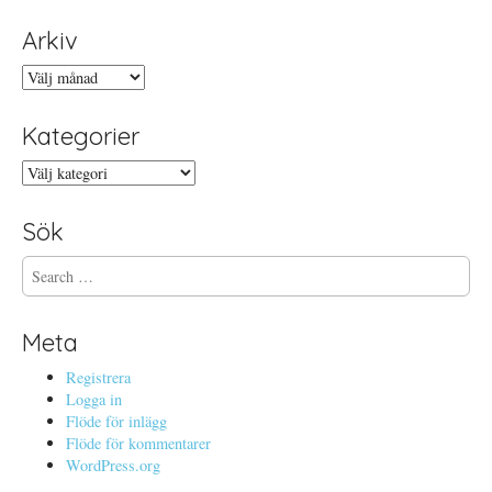
Arkiv
Arkiv
Kategorier
Kategorier
Sök
S
e
a
r
Meta
c
h
Registrera
f
Logga in
o
Flöde för inlägg
r
Flöde för kommentarer
:
WordPress.org