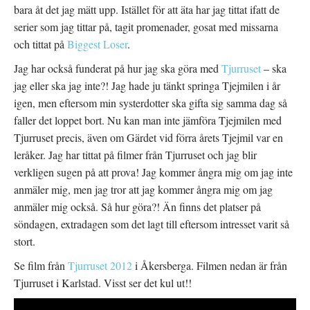
bara åt det jag mätt upp. Istället för att äta har jag tittat ifatt de
serier som jag tittar på, tagit promenader, gosat med missarna
och tittat på
Biggest Loser
.
Jag har också funderat på hur jag ska göra med
Tjurruset
– ska
jag eller ska jag inte?! Jag hade ju tänkt springa Tjejmilen i år
igen, men eftersom min systerdotter ska gifta sig samma dag så
faller det loppet bort. Nu kan man inte jämföra Tjejmilen med
Tjurruset precis, även om Gärdet vid förra årets Tjejmil var en
leråker. Jag har tittat på filmer från Tjurruset och jag blir
verkligen sugen på att prova! Jag kommer ångra mig om jag inte
anmäler mig, men jag tror att jag kommer ångra mig om jag
anmäler mig också. Så hur göra?! Än finns det platser på
söndagen, extradagen som det lagt till eftersom intresset varit så
stort.
Se film från
Tjurruset 2012
i Åkersberga. Filmen nedan är från
Tjurruset i Karlstad. Visst ser det kul ut!!