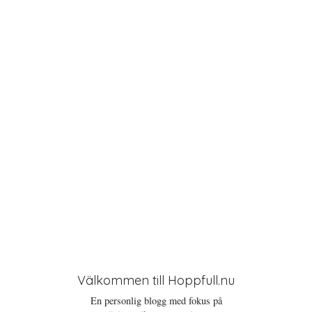
t
i
o
n
Välkommen till Hoppfull.nu
En personlig blogg med fokus på