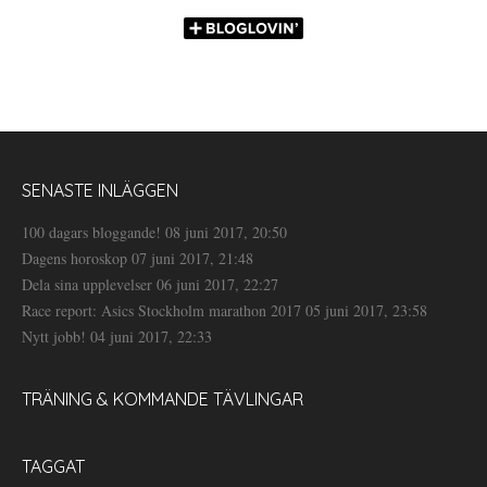
SENASTE INLÄGGEN
100 dagars bloggande!
08 juni 2017, 20:50
Dagens horoskop
07 juni 2017, 21:48
Dela sina upplevelser
06 juni 2017, 22:27
Race report: Asics Stockholm marathon 2017
05 juni 2017, 23:58
Nytt jobb!
04 juni 2017, 22:33
TRÄNING & KOMMANDE TÄVLINGAR
TAGGAT