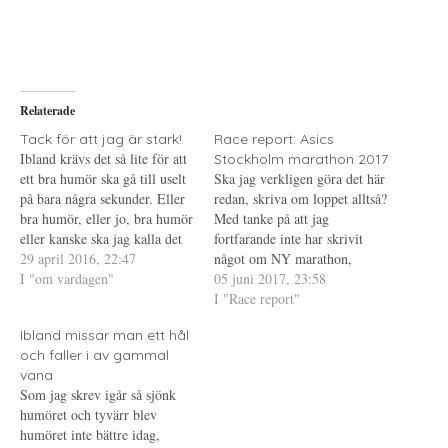
d
k
d
e
r
e
l
i
l
a
f
a
p
t
t
å
(
i
T
Ö
l
w
p
l
i
p
P
Relaterade
t
n
i
t
a
n
e
s
t
Tack för att jag är stark!
Race report: Asics
r
i
e
Ibland krävs det så lite för att
Stockholm marathon 2017
(
e
r
Ö
t
e
ett bra humör ska gå till uselt
Ska jag verkligen göra det här
p
t
s
på bara några sekunder. Eller
p
n
t
redan, skriva om loppet alltså?
n
y
(
bra humör, eller jo, bra humör
Med tanke på att jag
a
t
Ö
s
t
p
eller kanske ska jag kalla det
fortfarande inte har skrivit
i
f
p
neutralt humör. Sen ser jag
29 april 2016, 22:47
e
ö
n
något om NY marathon,
t
n
a
något och genast slår det till
I "om vardagen"
Öppet spår eller för den delen
05 juni 2017, 23:58
t
s
s
n
t
i
det där som är en av de
Vätternrundan. Tankarna och
I "Race report"
y
e
e
saker…
t
r
t
känslorna om loppet är
t
)
t
Ibland missar man ett hål
fortfarande lite "all over the
f
n
ö
y
och faller i av gammal
place" för att använda prins
n
t
vana
s
t
Daniels ord. Jag…
t
f
Som jag skrev igår så sjönk
e
ö
humöret och tyvärr blev
r
n
)
s
humöret inte bättre idag,
t