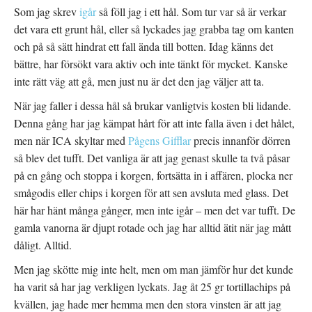
Som jag skrev
igår
så föll jag i ett hål. Som tur var så är verkar
det vara ett grunt hål, eller så lyckades jag grabba tag om kanten
och på så sätt hindrat ett fall ända till botten. Idag känns det
bättre, har försökt vara aktiv och inte tänkt för mycket. Kanske
inte rätt väg att gå, men just nu är det den jag väljer att ta.
När jag faller i dessa hål så brukar vanligtvis kosten bli lidande.
Denna gång har jag kämpat hårt för att inte falla även i det hålet,
men när ICA skyltar med
Pågens Gifflar
precis innanför dörren
så blev det tufft. Det vanliga är att jag genast skulle ta två påsar
på en gång och stoppa i korgen, fortsätta in i affären, plocka ner
smågodis eller chips i korgen för att sen avsluta med glass. Det
här har hänt många gånger, men inte igår – men det var tufft. De
gamla vanorna är djupt rotade och jag har alltid ätit när jag mått
dåligt. Alltid.
Men jag skötte mig inte helt, men om man jämför hur det kunde
ha varit så har jag verkligen lyckats. Jag åt 25 gr tortillachips på
kvällen, jag hade mer hemma men den stora vinsten är att jag