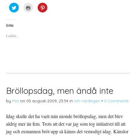
K
K
K
l
l
l
i
i
i
c
c
c
k
k
k
a
a
a
Gilla
f
f
f
ö
ö
ö
Laddar...
r
r
r
a
u
a
t
t
t
t
s
t
d
k
d
e
r
e
l
i
l
a
f
a
p
t
t
å
(
i
T
Ö
l
w
p
l
i
p
P
t
n
i
t
a
n
Bröllopsdag, men ändå inte
e
s
t
r
i
e
(
e
r
by
Mia
on
05 augusti 2009, 23:54
in
om vardagen
•
0 Comments
Ö
t
e
p
t
s
p
n
t
n
y
(
Idag skulle det ha varit min nionde bröllopsdag, men det blev
a
t
Ö
s
t
p
aldrig mer än fem. Trots att det var jag som tog initiativet till att
i
f
p
e
ö
n
t
n
a
jag och exmannen bröt upp så känns det vemodigt idag. Känslor
t
s
s