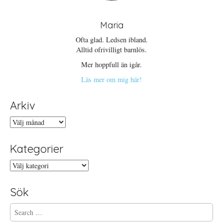
Maria
Ofta glad. Ledsen ibland.
Alltid ofrivilligt barnlös.
Mer hoppfull än igår.
Läs mer om mig här!
Arkiv
Arkiv
Kategorier
Kategorier
Sök
S
e