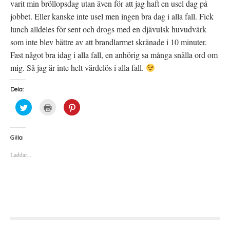
varit min bröllopsdag utan även för att jag haft en usel dag på
jobbet. Eller kanske inte usel men ingen bra dag i alla fall. Fick
lunch alldeles för sent och drogs med en djävulsk huvudvärk
som inte blev bättre av att brandlarmet skränade i 10 minuter.
Fast något bra idag i alla fall, en anhörig sa många snälla ord om
mig. Så jag är inte helt värdelös i alla fall.
Dela:
K
K
K
l
l
l
i
i
i
c
c
c
k
k
k
a
a
a
Gilla
f
f
f
ö
ö
ö
Laddar...
r
r
r
a
u
a
t
t
t
t
s
t
d
k
d
e
r
e
l
i
l
a
f
a
p
t
t
å
(
i
T
Ö
l
w
p
l
i
p
P