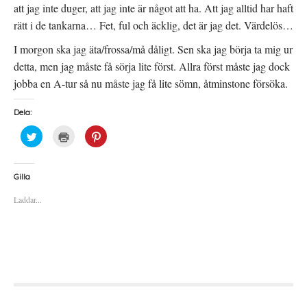
att jag inte duger, att jag inte är något att ha. Att jag alltid har haft
rätt i de tankarna… Fet, ful och äcklig, det är jag det. Värdelös…
I morgon ska jag äta/frossa/må dåligt. Sen ska jag börja ta mig ur
detta, men jag måste få sörja lite först. Allra först måste jag dock
jobba en A-tur så nu måste jag få lite sömn, åtminstone försöka.
Dela:
K
K
K
l
l
l
i
i
i
c
c
c
k
k
k
a
a
a
Gilla
f
f
f
ö
ö
ö
Laddar...
r
r
r
a
u
a
t
t
t
t
s
t
d
k
d
e
r
e
l
i
l
a
f
a
p
t
t
å
(
i
T
Ö
l
w
p
l
i
p
P
t
n
i