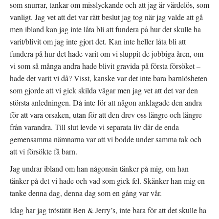
n
t
i
som snurrar, tankar om misslyckande och att jag är värdelös, som
y
e
e
t
r
t
vanligt. Jag vet att det var rätt beslut jag tog när jag valde att gå
t
)
t
f
n
men ibland kan jag inte låta bli att fundera på hur det skulle ha
ö
y
n
t
varit/blivit om jag inte gjort det. Kan inte heller låta bli att
s
t
t
f
fundera på hur det hade varit om vi sluppit de jobbiga åren, om
e
ö
r
n
vi som så många andra hade blivit gravida på första försöket –
)
s
t
hade det varit vi då? Visst, kanske var det inte bara barnlösheten
e
r
som gjorde att vi gick skilda vägar men jag vet att det var den
)
största anledningen. Då inte för att någon anklagade den andra
för att vara orsaken, utan för att den drev oss längre och längre
från varandra. Till slut levde vi separata liv där de enda
gemensamma nämnarna var att vi bodde under samma tak och
att vi försökte få barn.
Jag undrar ibland om han någonsin tänker på mig, om han
tänker på det vi hade och vad som gick fel. Skänker han mig en
tanke denna dag, denna dag som en gång var vår.
Idag har jag tröstätit Ben & Jerry’s, inte bara för att det skulle ha