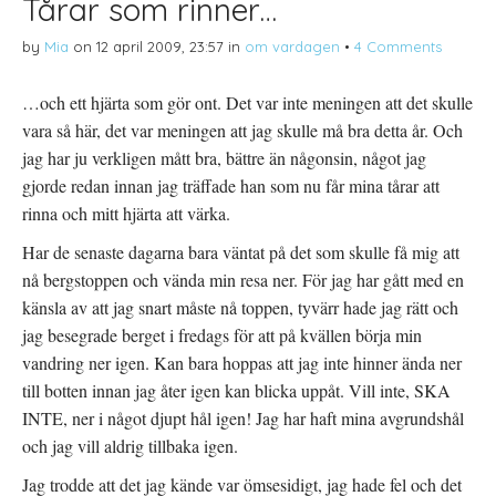
Tårar som rinner…
T
Ö
l
w
p
l
i
p
P
by
Mia
on
12 april 2009, 23:57
in
om vardagen
•
4 Comments
t
n
i
t
a
n
e
s
t
r
i
e
…och ett hjärta som gör ont. Det var inte meningen att det skulle
(
e
r
Ö
t
e
vara så här, det var meningen att jag skulle må bra detta år. Och
p
t
s
p
n
t
jag har ju verkligen mått bra, bättre än någonsin, något jag
n
y
(
a
t
Ö
s
t
p
gjorde redan innan jag träffade han som nu får mina tårar att
i
f
p
e
ö
n
rinna och mitt hjärta att värka.
t
n
a
t
s
s
n
t
i
Har de senaste dagarna bara väntat på det som skulle få mig att
y
e
e
t
r
t
nå bergstoppen och vända min resa ner. För jag har gått med en
t
)
t
f
n
känsla av att jag snart måste nå toppen, tyvärr hade jag rätt och
ö
y
n
t
jag besegrade berget i fredags för att på kvällen börja min
s
t
t
f
vandring ner igen. Kan bara hoppas att jag inte hinner ända ner
e
ö
r
n
till botten innan jag åter igen kan blicka uppåt. Vill inte, SKA
)
s
t
INTE, ner i något djupt hål igen! Jag har haft mina avgrundshål
e
r
och jag vill aldrig tillbaka igen.
)
Jag trodde att det jag kände var ömsesidigt, jag hade fel och det