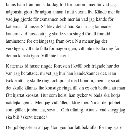
fanns bara från min sida. Jag föll för honom, mer än vad jag
någonsin gjort för någon annan i mitt vuxna liv. Kände mer än
vad jag gjorde för exmannen och mer än vad jag kände för
katternas fd husse. Så blev det så här. Sa när jag lämnade
katternas fd husse att jag skulle vara singel för all framtid,
åtminstone för ett långt tag fram över. Nu menar jag det
verkligen, vill inte falla för någon igen, vill inte utsätta mig för
denna känsla igen. Vill inte ha ont…
Katternas fd husse ringde förresten i kväll och frågade hur det
var. Jag berättade, nu vet jag hur han kände/känner det. Han
tyckte att jag skulle ringt och pratat med honom, men jag sa att
det skulle kännas lite konstigt: ringa till sin ex och berätta att man
fått hjärtat krossat. Hur som helst, han tycker vi båda ska börja
nätdejta igen… Men jag vidhåller, aldrig mer. Nu är det jobbet
som gäller, jobba, äta, sova… Och träning. Attans, vad snygg jag
ska bli! *skevt leende*
Det jobbigaste är att jag åter igen har fått bekräftat för mig själv