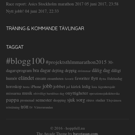
Race report: Asics Stockholm marathon 2017
05 juni 2017, 23:58
Nytt jobb!
04 juni 2017, 22:33
TRÄNING & KOMMANDE TÄVLINGAR
TAGGAT
#blogg100
#projektsthlmmarathon2015
30-
dålig dag
bra dagar
deppig
dagarsprogram
dejting
dåligt
drömmar
eländet
favoriter
flytt
humör
ensam
ensamheten
flytta
födelsedag
favorit
jobb
jobbet
horoskop
ledig
iPhone
kärlek
jul
lista
hosta
lägenhetsjakt
onyttigheter
musik
missarna
ofrivilligt barnlösas dag
operationssjuksköterska
pappa
sorg
semester
sjuk
stress
studier
promenad
shopping
TJejvättern
trött
tv
tröstätning
Vätternrundan
© 2016 - hoppfull.nu
The Arcade Theme by
bavotasan.com
.