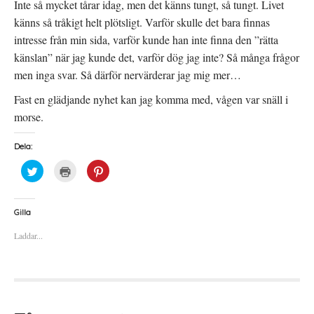
Inte så mycket tårar idag, men det känns tungt, så tungt. Livet
känns så tråkigt helt plötsligt. Varför skulle det bara finnas
intresse från min sida, varför kunde han inte finna den ”rätta
känslan” när jag kunde det, varför dög jag inte? Så många frågor
men inga svar. Så därför nervärderar jag mig mer…
Fast en glädjande nyhet kan jag komma med, vågen var snäll i
morse.
Dela:
K
K
K
l
l
l
i
i
i
c
c
c
k
k
k
a
a
a
Gilla
f
f
f
ö
ö
ö
Laddar...
r
r
r
a
u
a
t
t
t
t
s
t
d
k
d
e
r
e
l
i
l
a
f
a
p
t
t
å
(
i