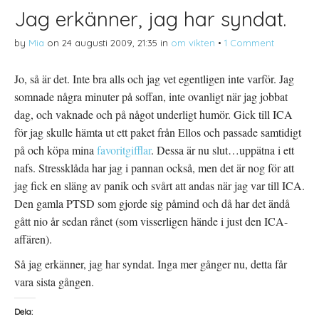
Jag erkänner, jag har syndat.
by
Mia
on
24 augusti 2009, 21:35
in
om vikten
•
1 Comment
Jo, så är det. Inte bra alls och jag vet egentligen inte varför. Jag
somnade några minuter på soffan, inte ovanligt när jag jobbat
dag, och vaknade och på något underligt humör. Gick till ICA
för jag skulle hämta ut ett paket från Ellos och passade samtidigt
på och köpa mina
favoritgifflar
. Dessa är nu slut…uppätna i ett
nafs. Stressklåda har jag i pannan också, men det är nog för att
jag fick en släng av panik och svårt att andas när jag var till ICA.
Den gamla PTSD som gjorde sig påmind och då har det ändå
gått nio år sedan rånet (som visserligen hände i just den ICA-
affären).
Så jag erkänner, jag har syndat. Inga mer gånger nu, detta får
vara sista gången.
Dela: