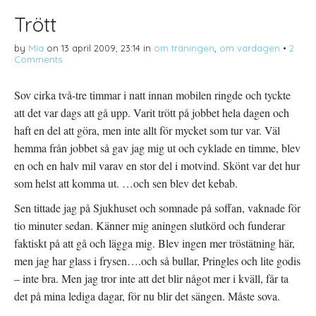
t
n
i
t
a
n
Trött
e
s
t
r
i
e
(
e
r
by
Mia
on
13 april 2009, 23:14
in
om träningen
,
om vardagen
•
2
Ö
t
e
p
t
s
Comments
p
n
t
n
y
(
a
t
Ö
s
t
p
Sov cirka två-tre timmar i natt innan mobilen ringde och tyckte
i
f
p
e
ö
n
att det var dags att gå upp. Varit trött på jobbet hela dagen och
t
n
a
t
s
s
haft en del att göra, men inte allt för mycket som tur var. Väl
n
t
i
y
e
e
hemma från jobbet så gav jag mig ut och cyklade en timme, blev
t
r
t
t
)
t
en och en halv mil varav en stor del i motvind. Skönt var det hur
f
n
ö
y
som helst att komma ut. …och sen blev det kebab.
n
t
s
t
t
f
Sen tittade jag på Sjukhuset och somnade på soffan, vaknade för
e
ö
r
n
tio minuter sedan. Känner mig aningen slutkörd och funderar
)
s
t
faktiskt på att gå och lägga mig. Blev ingen mer tröstätning här,
e
r
men jag har glass i frysen….och så bullar, Pringles och lite godis
)
– inte bra. Men jag tror inte att det blir något mer i kväll, får ta
det på mina lediga dagar, för nu blir det sängen. Måste sova.