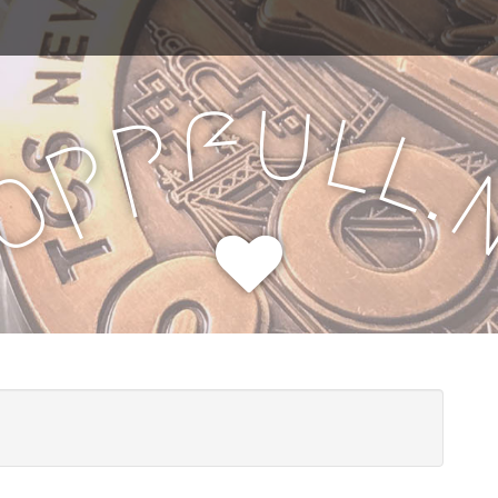
u
f
l
p
l
p
.
o
H