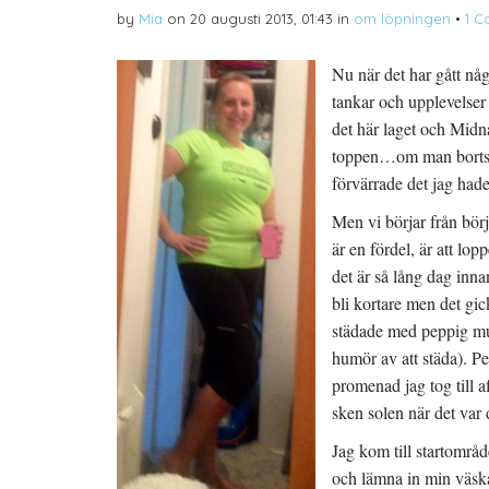
(
e
r
by
Mia
on
20 augusti 2013, 01:43
in
om löpningen
•
1 
Ö
t
e
p
t
s
p
n
t
n
y
(
Nu när det har gått nå
a
t
Ö
s
t
p
i
f
p
tankar och upplevelser
e
ö
n
t
n
a
det här laget och Midna
t
s
s
n
t
i
toppen…om man bortser
y
e
e
t
r
t
förvärrade det jag hade
t
)
t
f
n
ö
y
Men vi börjar från bö
n
t
s
t
är en fördel, är att lop
t
f
e
ö
det är så lång dag inna
r
n
)
s
bli kortare men det gic
t
e
städade med peppig musi
r
)
humör av att städa). P
promenad jag tog till a
sken solen när det var
Jag kom till startområde
och lämna in min väska,