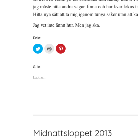
e
r
jag måste hitta andra vägar, finna och har kvar fokus tr
)
Hitta nya sätt att ta mig igenom tunga saker utan att ka
Jag vet inte ännu hur. Men jag ska.
Dela:
K
K
K
l
l
l
i
i
i
c
c
c
k
k
k
a
a
a
Gilla
f
f
f
ö
ö
ö
Laddar...
r
r
r
a
u
a
t
t
t
t
s
t
d
k
d
e
r
e
l
i
l
a
f
a
p
t
t
å
(
i
T
Ö
l
w
p
l
i
p
P
t
n
i
t
a
n
Midnattsloppet 2013
e
s
t
r
i
e