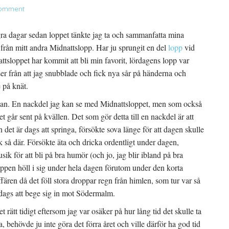
Comment
gra dagar sedan loppet tänkte jag ta och sammanfatta mina
 från mitt andra Midnattslopp. Har ju sprungit en del
lopp
vid
ttsloppet har kommit att bli min favorit, lördagens lopp var
 från att jag snubblade och fick nya sår på händerna och
 på knät.
rjan. En nackdel jag kan se med Midnattsloppet, men som också
pet går sent på kvällen. Det som gör detta till en nackdel är att
n det är dags att springa, försökte sova länge för att dagen skulle
k så där. Försökte äta och dricka ordentligt under dagen,
k för att bli på bra humör (och jo, jag blir ibland på bra
eppen höll i sig under hela dagen förutom under den korta
ffären då det föll stora droppar regn från himlen, som tur var så
 dags att bege sig in mot Södermalm.
t rätt tidigt eftersom jag var osäker på hur lång tid det skulle ta
 behövde ju inte göra det förra året och ville därför ha god tid