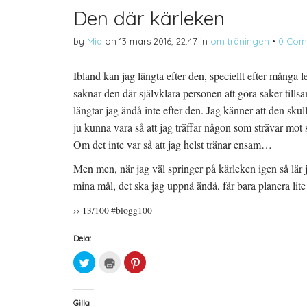
Den där kärleken
by
Mia
on
13 mars 2016, 22:47
in
om träningen
•
0 Com
Ibland kan jag längta efter den, speciellt efter mång
saknar den där självklara personen att göra saker till
längtar jag ändå inte efter den. Jag känner att den skull
ju kunna vara så att jag träffar någon som strävar mo
Om det inte var så att jag helst tränar ensam…
Men men, när jag väl springer på kärleken igen så lär
mina mål, det ska jag uppnå ändå, får bara planera lit
›› 13/100 #blogg100
Dela:
K
K
K
l
l
l
i
i
i
c
c
c
k
k
k
a
a
a
Gilla