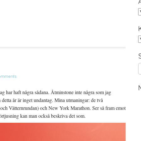
A
K
S
e
omments
a
r
c
 jag har haft några sådana. Åtminstone inte några som jag
h
 detta år är inget undantag. Mina utmaningar: de två
f
r och Vätternrundan) och New York Marathon. Ser så fram emot
o
 förtjusning kan man också beskriva det som.
r
: