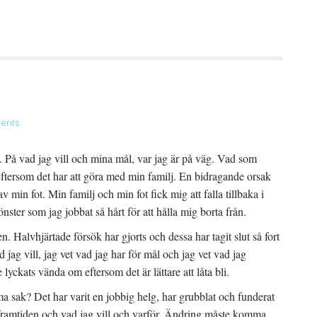
ents
 På vad jag vill och mina mål, var jag är på väg. Vad som
 eftersom det har att göra med min familj. En bidragande orsak
v min fot. Min familj och min fot fick mig att falla tillbaka i
ter som jag jobbat så hårt för att hålla mig borta från.
n. Halvhjärtade försök har gjorts och dessa har tagit slut så fort
d jag vill, jag vet vad jag har för mål och jag vet vad jag
 lyckats vända om eftersom det är lättare att låta bli.
mma sak? Det har varit en jobbig helg, har grubblat och funderat
v, framtiden och vad jag vill och varför. Ändring måste komma,