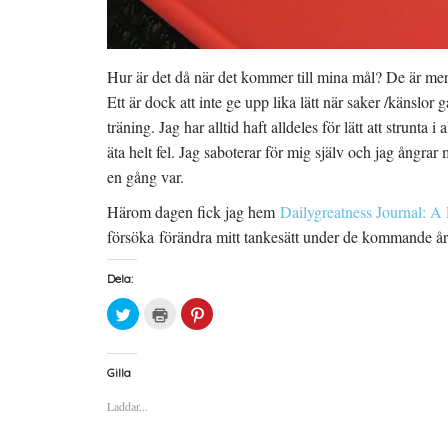
Hur är det då när det kommer till mina mål? De är mer 
Ett är dock att inte ge upp lika lätt när saker /känslor
träning. Jag har alltid haft alldeles för lätt att strunta 
äta helt fel. Jag saboterar för mig själv och jag ångrar
en gång var.
Härom dagen fick jag hem
Dailygreatness Journal: A
försöka förändra mitt tankesätt under de kommande året
Dela:
K
K
K
l
l
l
i
i
i
c
c
c
k
k
k
a
a
a
Gilla
f
f
f
ö
ö
ö
Laddar...
r
r
r
a
u
a
t
t
t
t
s
t