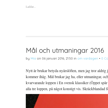
f
f
f
ö
ö
ö
Laddar...
r
r
r
a
u
a
t
t
t
t
s
t
d
k
d
e
r
e
l
i
l
a
f
a
p
t
t
å
(
i
T
Ö
l
w
p
l
i
p
P
t
n
i
t
a
n
Mål och utmaningar 2016
e
s
t
r
i
e
(
e
r
by
Mia
on
06 januari 2016, 21:50
in
om vardagen
•
0 C
Ö
t
e
p
t
s
p
n
t
n
y
(
Nytt år brukar betyda nyårslöften, men jag tror aldrig
a
t
Ö
s
t
p
kommer ihåg. Mål brukar jag ha, eller utmaningar, och
i
f
p
e
ö
n
t
n
a
kvarvarande loppen i En svensk klassiker (Öppet spå
t
s
s
n
t
i
alla tre loppen, på något konstigt vis. Skräckblandad
y
e
e
t
r
t
t
)
t
f
n
ö
y
n
t
s
t