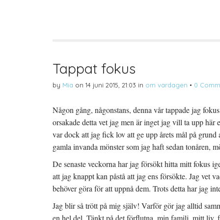
d
k
d
e
r
e
l
i
l
a
f
a
p
t
t
å
(
i
T
Ö
l
w
p
l
i
p
P
t
n
i
t
a
n
Tappat fokus
e
s
t
r
i
e
(
e
r
by
Mia
on
14 juni 2015, 21:03
in
om vardagen
•
0 Comm
Ö
t
e
p
t
s
p
n
t
n
y
(
Någon gång, någonstans, denna vår tappade jag fokus.
a
t
Ö
s
t
p
orsakade detta vet jag men är inget jag vill ta upp här
i
f
p
e
ö
n
t
n
a
var dock att jag fick lov att ge upp årets mål på grund a
t
s
s
n
t
i
gamla invanda mönster som jag haft sedan tonåren, möns
y
e
e
t
r
t
t
)
t
De senaste veckorna har jag försökt hitta mitt fokus ige
f
n
ö
y
att jag knappt kan påstå att jag ens försökte. Jag vet va
n
t
s
t
behöver göra för att uppnå dem. Trots detta har jag inte
t
f
e
ö
r
n
Jag blir så trött på mig själv! Varför gör jag alltid sa
)
s
t
en hel del. Tänkt på det förflutna, min familj, mitt li