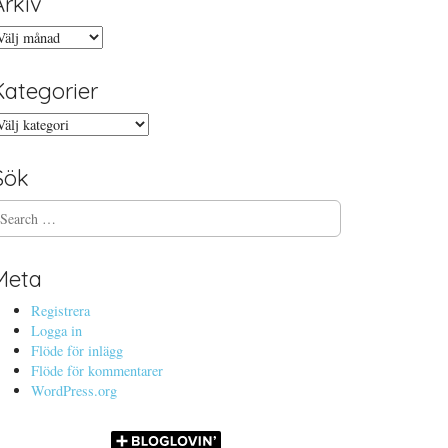
Arkiv
rkiv
Kategorier
ategorier
Sök
Meta
Registrera
Logga in
Flöde för inlägg
Flöde för kommentarer
WordPress.org