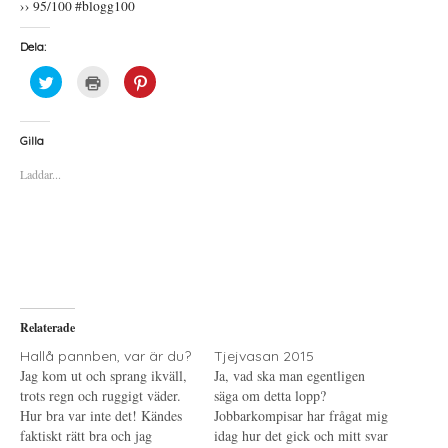
›› 95/100 #blogg100
Dela:
K
K
K
l
l
l
i
i
i
c
c
c
k
k
k
a
a
a
Gilla
f
f
f
ö
ö
ö
Laddar...
r
r
r
a
u
a
t
t
t
t
s
t
d
k
d
e
r
e
l
i
l
a
f
a
p
t
t
å
(
i
T
Ö
l
w
p
l
i
p
P
Relaterade
t
n
i
t
a
n
e
s
t
Hallå pannben, var är du?
Tjejvasan 2015
r
i
e
Jag kom ut och sprang ikväll,
Ja, vad ska man egentligen
(
e
r
Ö
t
e
trots regn och ruggigt väder.
säga om detta lopp?
p
t
s
Hur bra var inte det! Kändes
p
n
t
Jobbarkompisar har frågat mig
n
y
(
faktiskt rätt bra och jag
idag hur det gick och mitt svar
a
t
Ö