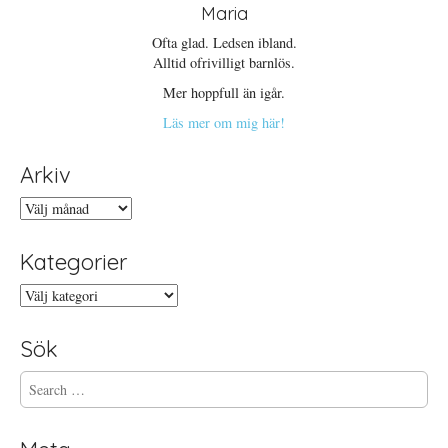
Maria
Ofta glad. Ledsen ibland.
Alltid ofrivilligt barnlös.
Mer hoppfull än igår.
Läs mer om mig här!
Arkiv
Arkiv
Kategorier
Kategorier
Sök
S
e
a
r