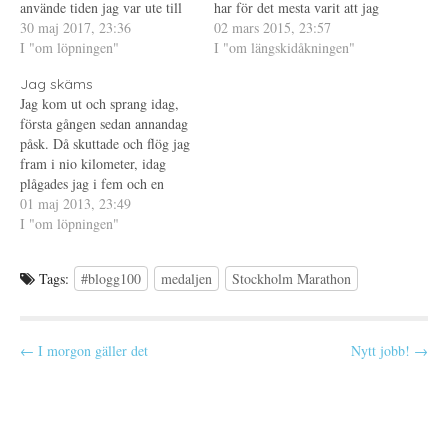
s
t
p
använde tiden jag var ute till
har för det mesta varit att jag
i
f
p
att försöka att få mina tankar
30 maj 2017, 23:36
e
ö
n
kom i mål. Men det var ju
02 mars 2015, 23:57
t
n
a
att vara som det var innan jag
I "om löpningen"
mer än så men jag har inte
I "om längskidåkningen"
t
s
s
n
t
i
var tvungen att bryta Prag
orkat pratat så mycket om det
y
e
e
Jag skäms
halvmaraton. Mitt huvud är…
t
r
t
idag, mest för…
t
)
t
Jag kom ut och sprang idag,
f
n
första gången sedan annandag
ö
y
n
t
påsk. Då skuttade och flög jag
s
t
t
f
fram i nio kilometer, idag
e
ö
plågades jag i fem och en
r
n
)
s
halv. Jag sprang inte hela
01 maj 2013, 23:49
t
e
vägen heller, hade för mycket
I "om löpningen"
r
gåvila för att jag skulle vara
)
nöjd. Men ja, jag borde ju
Tags:
#blogg100
medaljen
Stockholm Marathon
vara…
P
← I morgon gäller det
Nytt jobb! →
o
s
t