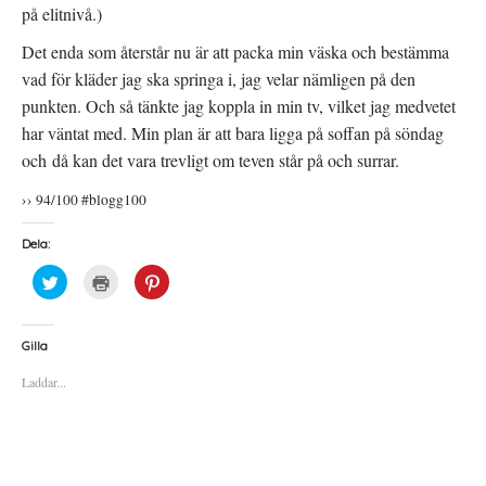
på elitnivå.)
Det enda som återstår nu är att packa min väska och bestämma
vad för kläder jag ska springa i, jag velar nämligen på den
punkten. Och så tänkte jag koppla in min tv, vilket jag medvetet
har väntat med. Min plan är att bara ligga på soffan på söndag
och då kan det vara trevligt om teven står på och surrar.
›› 94/100 #blogg100
Dela:
K
K
K
l
l
l
i
i
i
c
c
c
k
k
k
a
a
a
Gilla
f
f
f
ö
ö
ö
Laddar...
r
r
r
a
u
a
t
t
t
t
s
t
d
k
d
e
r
e
l
i
l
a
f
a