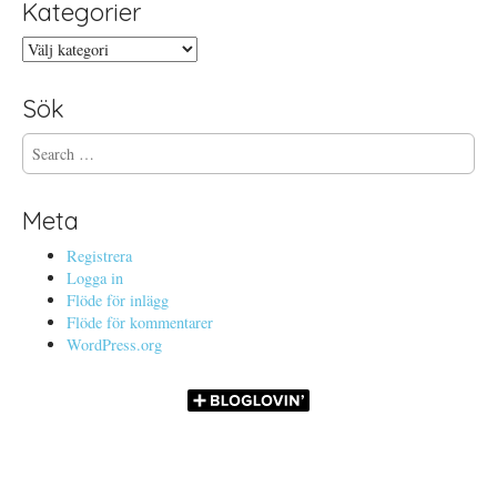
Kategorier
Kategorier
Sök
S
e
a
r
Meta
c
h
Registrera
f
Logga in
o
Flöde för inlägg
r
Flöde för kommentarer
:
WordPress.org