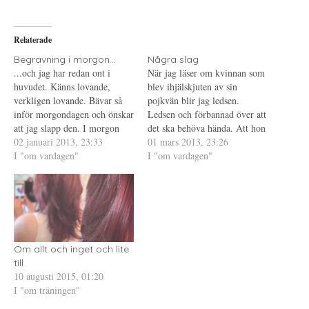
p
t
t
å
(
i
T
Ö
l
w
p
l
i
p
P
Relaterade
t
n
i
t
a
n
e
s
t
Begravning i morgon...
Några slag
r
i
e
...och jag har redan ont i
När jag läser om kvinnan som
(
e
r
Ö
t
e
huvudet. Känns lovande,
blev ihjälskjuten av sin
p
t
s
verkligen lovande. Bävar så
p
n
t
pojkvän blir jag ledsen.
n
y
(
inför morgondagen och önskar
Ledsen och förbannad över att
a
t
Ö
s
t
p
att jag slapp den. I morgon
det ska behöva hända. Att hon
i
f
p
blir det så där verkligt igen.
02 januari 2013, 23:33
e
ö
n
inte fick kontaktförbud är
01 mars 2013, 23:26
t
n
a
Att han inte finns. Att han
I "om vardagen"
obegripligt, kanske inte hade
I "om vardagen"
t
s
s
n
t
i
aldrig kommer finnas mer.
hjälpt ändå men hon borde ha
y
e
e
Framför mig ser jag hur han
t
r
t
fått det. Så många andra
t
)
t
ligger i kistan, som han…
skriver säkert klokare saker
f
n
ö
y
om detta…
n
t
s
t
t
f
e
ö
r
n
Om allt och inget och lite
)
s
till
t
e
10 augusti 2015, 01:20
r
I "om träningen"
)