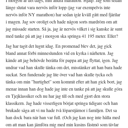
I morgon är det dags, mitt andra marathon. Hjälp. Jag som sedan
länge slutat vara nervös inför lopp (jag var exempelvis inte
nervös inför NY marathon) har sedan igår kväll gått med fjärilar
i magen. Jag sov oroligt och hade någon sorts mardröm om att
jag missade starten. Så ja, jag är nervös vilket i sig kanske är sunt
med tanke på att jag i morgon ska springa 41 195 meter. Eller?
Jag har tagit det lugnt idag. En promenad blev det, jag gick
bland annat förbi minneslunden vid en kyrka i närheten. Jag
kände att jag behövde berätta för pappa att jag flyttat, igen. Jag
undrar vad han skulle tänka om det, misstänker att han bara hade
suckat. Sen funderade jag lite över vad han skulle tycka och
tänka om min ”hurtighet” som kommit efter att han gick bort, jag
menar innan han dog hade jag inte en tanke på att jag skulle göra
en Tjejklassiker och nu har jag till och med gjort den stora
klassikern. Jag hade visserligen börjat springa tidigare och han
brukade säga att vi nu hade två löparstjärnor i familjen. Det sa
han dock bara när han var full. (Och jag kan nog inte hålla med
om att man kan jämföra mig med min kusins fästmö som tävlar