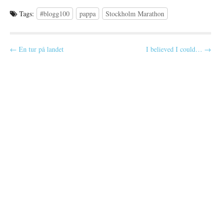
Tags:
#blogg100
pappa
Stockholm Marathon
P
← En tur på landet
I believed I could… →
o
s
t
n
a
v
i
g
a
t
i
o
n