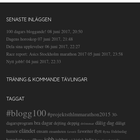
SENASTE INLÄGGEN
100 dagars bloggande!
08 juni 2017, 20:50
Dagens horoskop
07 juni 2017, 21:48
Dela sina upplevelser
06 juni 2017, 22:27
Race report: Asics Stockholm marathon 2017
05 juni 2017, 23:58
Nytt jobb!
04 juni 2017, 22:33
TRÄNING & KOMMANDE TÄVLINGAR
TAGGAT
#blogg100
#projektsthlmmarathon2015
30-
dålig dag
bra dagar
deppig
dagarsprogram
dejting
dåligt
drömmar
eländet
favoriter
flytt
humör
ensam
ensamheten
flytta
födelsedag
favorit
jobb
jobbet
horoskop
ledig
iPhone
kärlek
jul
lista