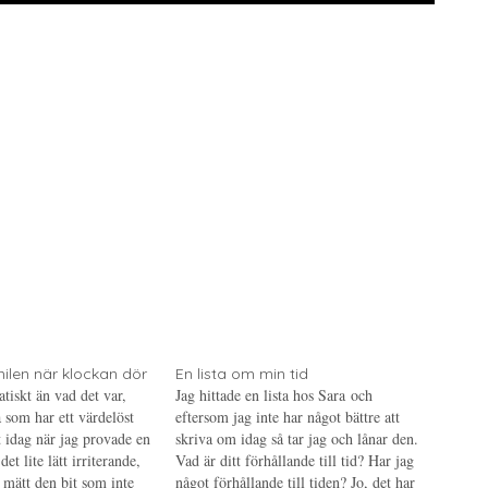
ilen när klockan dör
En lista om min tid
tiskt än vad det var,
Jag hittade en lista hos Sara och
 som har ett värdelöst
eftersom jag inte har något bättre att
t idag när jag provade en
skriva om idag så tar jag och lånar den.
et lite lätt irriterande,
Vad är ditt förhållande till tid? Har jag
 mätt den bit som inte
något förhållande till tiden? Jo, det har