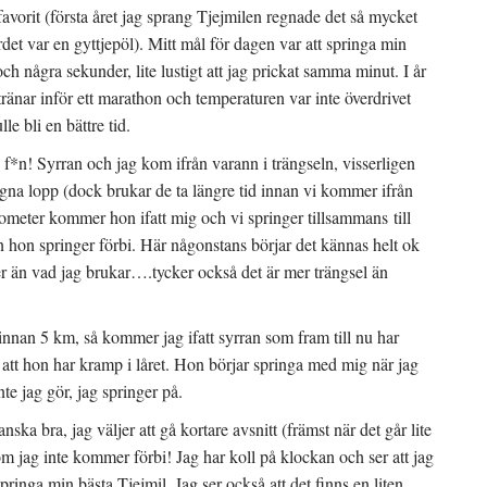
avorit (första året jag sprang Tjejmilen regnade det så mycket
det var en gyttjepöl). Mitt mål för dagen var att springa min
och några sekunder, lite lustigt att jag prickat samma minut. I år
 tränar inför ett marathon och temperaturen var inte överdrivet
e bli en bättre tid.
 f*n! Syrran och jag kom ifrån varann i trängseln, visserligen
egna lopp (dock brukar de ta längre tid innan vi kommer ifrån
ometer kommer hon ifatt mig och vi springer tillsammans till
n hon springer förbi. Här någonstans börjar det kännas helt ok
jer än vad jag brukar….tycker också det är mer trängsel än
nnan 5 km, så kommer jag ifatt syrran som fram till nu har
att hon har kramp i låret. Hon börjar springa med mig när jag
te jag gör, jag springer på.
ka bra, jag väljer att gå kortare avsnitt (främst när det går lite
som jag inte kommer förbi! Jag har koll på klockan och ser att jag
ringa min bästa Tjejmil. Jag ser också att det finns en liten,