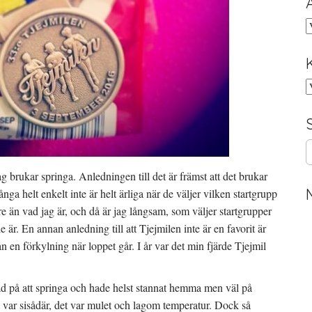
A
K
S
e
a
g brukar springa. Anledningen till det är främst att det brukar
r
ånga helt enkelt inte är helt ärliga när de väljer vilken startgrupp
c
e än vad jag är, och då är jag långsam, som väljer startgrupper
h
är. En annan anledning till att Tjejmilen inte är en favorit är
f
o
rån en förkylning när loppet går. I år var det min fjärde Tjejmil
r
:
ppad på att springa och hade helst stannat hemma men väl på
et var sisådär, det var mulet och lagom temperatur. Dock så