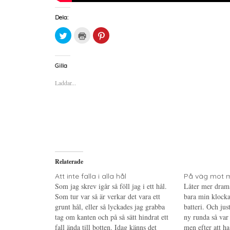
Dela:
K
K
K
l
l
l
i
i
i
c
c
c
k
k
k
a
a
a
Gilla
f
f
f
ö
ö
ö
Laddar...
r
r
r
a
u
a
t
t
t
t
s
t
d
k
d
e
r
e
l
i
l
a
f
a
p
t
t
å
(
i
T
Ö
l
w
p
l
i
p
P
Relaterade
t
n
i
t
a
n
e
s
t
Att inte falla i alla hål
På väg mot m
r
i
e
Som jag skrev igår så föll jag i ett hål.
Låter mer drama
(
e
r
Ö
t
e
Som tur var så är verkar det vara ett
bara min klocka
p
t
s
grunt hål, eller så lyckades jag grabba
p
n
t
batteri. Och jus
n
y
(
tag om kanten och på så sätt hindrat ett
ny runda så var d
a
t
Ö
s
t
p
fall ända till botten. Idag känns det
men efter att ha