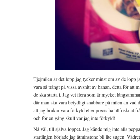
Tjejmilen är det lopp jag tycker minst om av de lopp ja
vara så trångt på vissa avsnitt av banan, detta för att m
de ska starta i. Jag vet flera som är mycket långsammar
där man ska vara betydligt snabbare på milen än vad de 
att jag brukar vara förkyld eller precis ha tillfrisknat f
och för en gång skull var jag inte förkyld!
Nå väl, till själva loppet. Jag kände mig inte alls pe
startlinjen började jag åtminstone bli lite sugen. Vädr