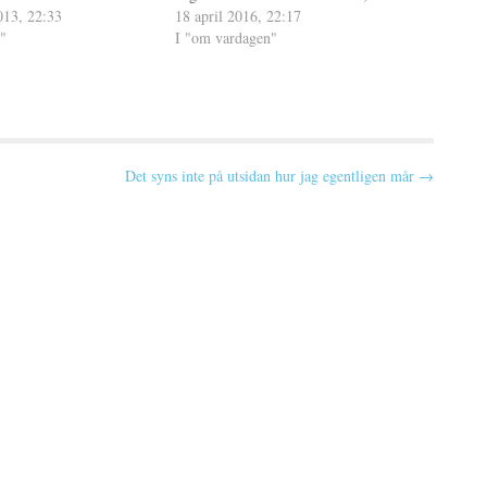
jag att det rundan är
013, 22:33
jag nog. Jag tycker ofta att tiden inte
18 april 2016, 22:17
"
räcker till när det kommer…
I "om vardagen"
Det syns inte på utsidan hur jag egentligen mår →