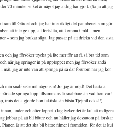
der 70 minuter vilket är något jag aldrig har gjort. (Sa ju att jag
fram till Gärdet och jag har inte riktigt det pannbenet som gör
nben att inte ge upp, att fortsätta, att komma i mål…men
rinter – som jag brukar säga. Jag passar på att dricka vid den sista
en och jag försöker trycka på lite mer för att få så bra tid som
 och när jag springer in på upploppet men jag försöker ändå
 i mål, jag är inte van att springa på så där förutom när jag kör
h min snabbaste mil någonsin! Jo, jag är nöjd! Det bästa är
r började springa lopp tillsammans är snabbare än vad hon var!
 trots detta gjorde hon faktiskt sin bästa Tjejmil också!)
nan, under och efter loppet. (Jag tycker det är kul att redigera
ag jobbar på att bli bättre och nu håller jag dessutom på forskar
Planen är att det ska bli bättre filmer i framtiden, för det är kul