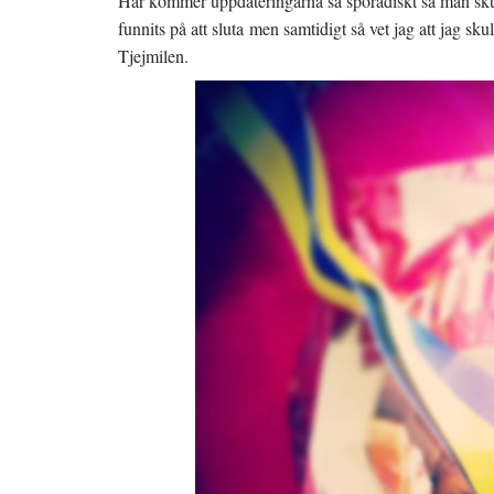
Här kommer uppdateringarna så sporadiskt så man skulle
funnits på att sluta men samtidigt så vet jag att jag s
Tjejmilen.