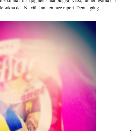
 kunna tro att jag helt slutat blogga! Visst, funderingarna har
kulle sakna det. Nå väl, ännu en race report. Denna gång