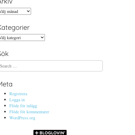
Arkiv
rkiv
Kategorier
ategorier
Sök
Meta
Registrera
Logga in
Flöde för inlägg
Flöde för kommentarer
WordPress.org