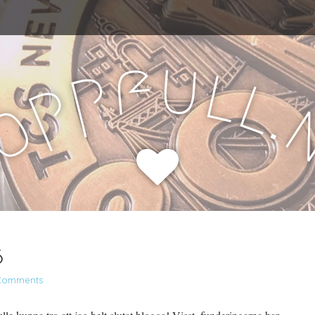
u
f
l
p
l
p
.
o
H
6
Comments