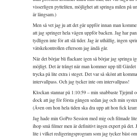
visserligen pytteliten, möjlighet att springa milen på un
är långsam.)
Men så vet jag ju att det går uppför innan man kommer 
att jag springer hela vägen uppför backen. Jag har pan
tydligen inte för att slå tider. Jag är uthållig, ingen sp
vätskekontrollen eftersom jag ändå går.
När det börjar bli flackare igen så börjar jag springa ig
möjligt. Det är trångt när man kommer upp till Gärdet
trycka på lite extra i steget. Det var så skönt att komma
intervallpass. Och jag tycker inte om intervallpass!
Klockan stannar på 1:10:59 – min snabbaste Tjejmil oc
dock att jag för första gången sedan jag och min syste
(Även om hon hela tiden ska dra upp att hon fick kramp,
Jag hade min GoPro Session med mig och filmade lite in
ihop små filmer men är definitivt ingen expert på det. J
lite i vilket redigeringsprogram som jag tycker bäst om. 