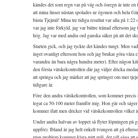
kändes det som regn var på väg och ösregn är inte en f
att mina linser nästan spolades ur ögonen och hela Gär
bästa Tjejmil! Mina tre tidiga resultat var alla på 1:22 
var jag inte förkyld, jag var bättre tränad eftersom jag
hög. Jag var med andra ord ganska säker på att det skull
Starten gick, och jag tyckte det kändes tungt. Men vad
inget ovanligt eftersom hon och jag brukar göra våra 
varandra än bara några hundra meter). Efter någon kil
den första vätskekontrollen där jag väljer dricka meda
att springa och jag märker att jag springer om mer tje
tidigare år.
Före den andra vätskekontrollen, som kommer precis i
legat ca 50-100 meter framför mig. Hon går och säger 
kommer ifatt men dricker vid vätskekontrollen vilket in
Under andra halvan av loppet så flyter löpningen på gans
uppför). Ibland är jag helt enkelt tvungen att gå efter
utan problem kommer klara mitt mål, det vill säga att sp