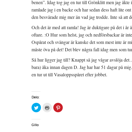
benen”. Idag tog jag en tur till Grönklitt men jag åkte
ramlade jag i en backe och har sedan dess haft lite on
den besvärade mig mer än vad jag trodde. Inte så att de
Och det är med att ramla! Jag är duktigare på det i år 
oftare. :O Hur som helst, jag och nedförsbackar är inte
Ospårat och svängar är kanske det som mest inte är min
måste öva på det! Det blev några fall idag men som tur 
Så hur ligger jag till? Knappt så jag vågar avslöja d
bara) åka innan dagen D. Jag har har 51 dagar på mig. J
en tur ut till Vasaloppsspåret efter jobbet.
Dela:
K
K
K
l
l
l
i
i
i
c
c
c
k
k
k
a
a
a
Gilla
f
f
f
ö
ö
ö