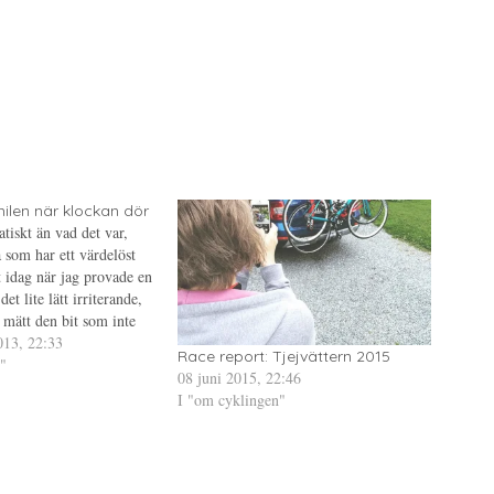
ilen när klockan dör
tiskt än vad det var,
 som har ett värdelöst
t idag när jag provade en
et lite lätt irriterande,
 mätt den bit som inte
jag att det rundan är
013, 22:33
Race report: Tjejvättern 2015
"
08 juni 2015, 22:46
I "om cyklingen"