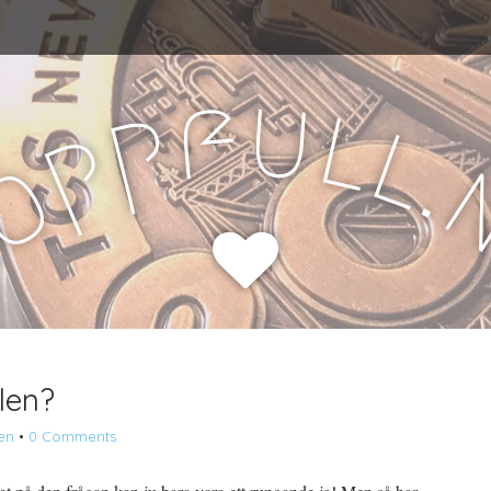
u
f
l
p
l
p
.
o
H
len?
en
•
0 Comments