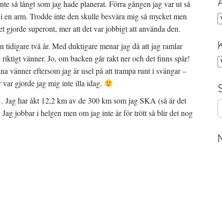
 inte så långt som jag hade planerat. Förra gången jag var ut så
t i en arm. Trodde inte den skulle besvära mig så mycket men
A
t gjorde superont, mer att det var jobbigt att använda den.
än tidigare två år. Med duktigare menar jag då att jag ramlar
 riktigt vänner. Jo, om backen går rakt ner och det finns spår!
K
a vänner eftersom jag är usel på att trampa runt i svängar –
var gjorde jag mig inte illa idag.
et… Jag har åkt 12,2 km av de 300 km som jag SKA (så är det
S
ag jobbar i helgen men om jag inte är för trött så blir det nog
e
a
r
c
h
f
o
r
: