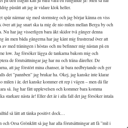
et på den frågan kan ju bara vara ett rungande ja! Men så har
ldrig påstått att jag är vidare klok heller.
t spår närmar sig med stormsteg och jag börjar känna en viss
k över att jag snart ska ta mig de nio milen mellan Berga by och
. Nu har jag visserligen bara åkt skidor två gånger denna
ng än men båda gångerna har jag känt mig frustrerad över att
la av med träningen i höstas och nu befinner mig nästan på en
time low. Jag försöker lägga de tankarna bakom mig och
ptera de förutsättningar jag har nu och träna därefter. De
arna, att jag förstört mina chanser, är bara nedbrytande och ger
 alls det ”pannben” jag brukar ha. Okej, jag kanske inte klarar
io milen i år, det kanske kommer ett rep i vägen – men då får
vara så. Jag har fått upplevelsen och kommer bara komma
aka starkare nästa år! Eller det är i alla fall det jag försöker intala
alltid så lätt att tänka positivt dock…
ch Orsa Grönklitt så jag har alla förutsättningar att få ”mil i