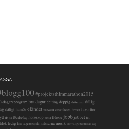
TAGGAT
#blogg100
#projektsthlmmarathon2015
dålig
bra dagar
deppig
0-dagarsprogram
dejting
drömmar
eländet
ag
favoriter
dåligt humör
ensam
ensamheten
favorit
jobb
lytt
jobbet
horoskop
iPhone
flytta
födelsedag
jul
hosta
ledig
musik
missarna
ärlek
lista
lägenhetsjakt
ofrivilligt barnlösas dag