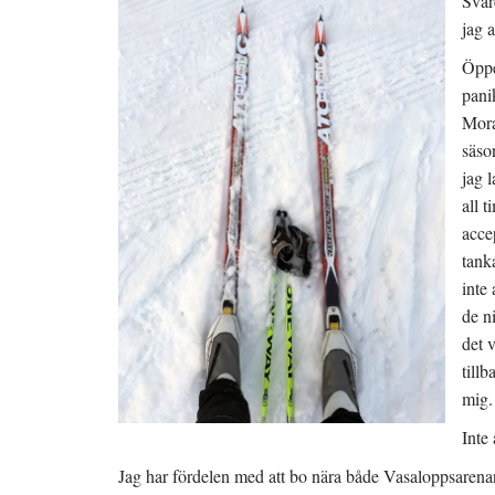
Svar
jag a
Öppe
pani
Mora
säso
jag 
all 
acce
tank
inte
de n
det 
tillb
mig.
Inte 
Jag har fördelen med att bo nära både Vasaloppsarenan o