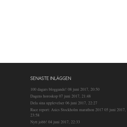
SENASTE INLÄGGEN
100 dagars bloggande!
08 juni 2017, 20:50
Dagens horoskop
07 juni 2017, 21:48
Dela sina upplevelser
06 juni 2017, 22:27
Race report: Asics Stockholm marathon 2017
05 juni 2017,
23:58
Nytt jobb!
04 juni 2017, 22:33