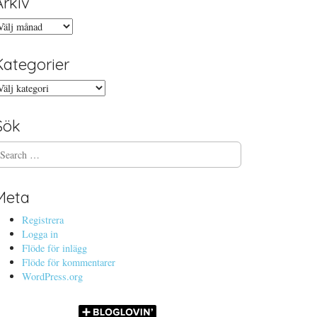
Arkiv
rkiv
Kategorier
ategorier
Sök
Meta
Registrera
Logga in
Flöde för inlägg
Flöde för kommentarer
WordPress.org