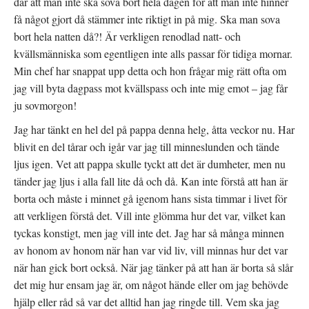
där att man inte ska sova bort hela dagen för att man inte hinner
få något gjort då stämmer inte riktigt in på mig. Ska man sova
bort hela natten då?! Är verkligen renodlad natt- och
kvällsmänniska som egentligen inte alls passar för tidiga mornar.
Min chef har snappat upp detta och hon frågar mig rätt ofta om
jag vill byta dagpass mot kvällspass och inte mig emot – jag får
ju sovmorgon!
Jag har tänkt en hel del på pappa denna helg, åtta veckor nu. Har
blivit en del tårar och igår var jag till minneslunden och tände
ljus igen. Vet att pappa skulle tyckt att det är dumheter, men nu
tänder jag ljus i alla fall lite då och då. Kan inte förstå att han är
borta och måste i minnet gå igenom hans sista timmar i livet för
att verkligen förstå det. Vill inte glömma hur det var, vilket kan
tyckas konstigt, men jag vill inte det. Jag har så många minnen
av honom av honom när han var vid liv, vill minnas hur det var
när han gick bort också. När jag tänker på att han är borta så slår
det mig hur ensam jag är, om något hände eller om jag behövde
hjälp eller råd så var det alltid han jag ringde till. Vem ska jag