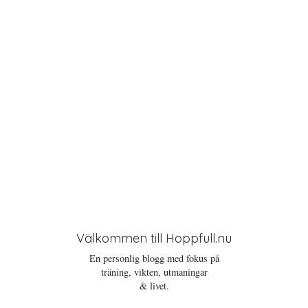
o
n
Välkommen till Hoppfull.nu
En personlig blogg med fokus på
träning, vikten, utmaningar
& livet.