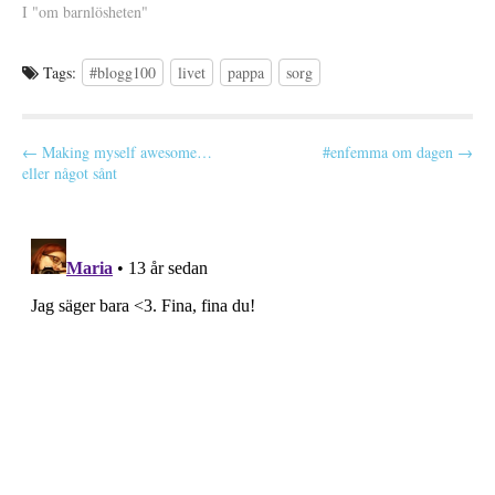
himla tråkigt så att jag har
I "om barnlösheten"
)
svårt att motivera mig till det
och dels för att…
Tags:
#blogg100
livet
pappa
sorg
P
← Making myself awesome…
#enfemma om dagen →
eller något sånt
o
s
t
n
a
v
i
g
a
t
i