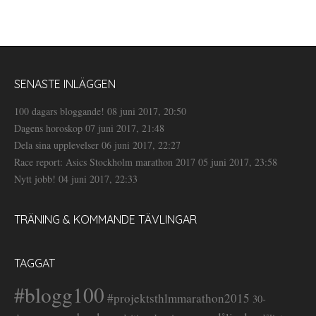
SENASTE INLÄGGEN
100 dagars bloggande!
08 juni 2017, 20:50
Dagens horoskop
07 juni 2017, 21:48
Dela sina upplevelser
06 juni 2017, 22:27
Race report: Asics Stockholm marathon 2017
05 juni 2017, 23:58
Nytt jobb!
04 juni 2017, 22:33
TRÄNING & KOMMANDE TÄVLINGAR
TAGGAT
#blogg100
#projektsthlmmarathon2015
30-