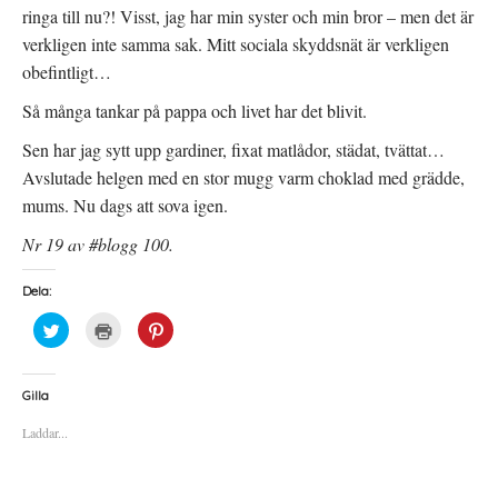
ringa till nu?! Visst, jag har min syster och min bror – men det är
verkligen inte samma sak. Mitt sociala skyddsnät är verkligen
obefintligt…
Så många tankar på pappa och livet har det blivit.
Sen har jag sytt upp gardiner, fixat matlådor, städat, tvättat…
Avslutade helgen med en stor mugg varm choklad med grädde,
mums. Nu dags att sova igen.
Nr 19 av #blogg 100.
Dela:
K
K
K
l
l
l
i
i
i
c
c
c
k
k
k
a
a
a
Gilla
f
f
f
ö
ö
ö
Laddar...
r
r
r
a
u
a
t
t
t
t
s
t
d
k
d