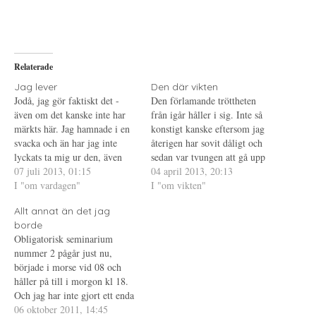
e
r
e
l
i
l
a
f
a
p
t
t
å
(
i
T
Ö
l
w
p
l
i
p
P
Relaterade
t
n
i
t
a
n
e
s
t
Jag lever
Den där vikten
r
i
e
Jodå, jag gör faktiskt det -
Den förlamande tröttheten
(
e
r
Ö
t
e
även om det kanske inte har
från igår håller i sig. Inte så
p
t
s
märkts här. Jag hamnade i en
p
n
t
konstigt kanske eftersom jag
n
y
(
svacka och än har jag inte
återigen har sovit dåligt och
a
t
Ö
s
t
p
lyckats ta mig ur den, även
sedan var tvungen att gå upp
i
f
p
om det är bättre. Det började
07 juli 2013, 01:15
e
ö
n
alldeles för tidigt i morse. I
04 april 2013, 20:13
t
n
a
med att jag inte sov, något
I "om vardagen"
morse var jag så trött att jag
I "om vikten"
t
s
s
n
t
i
som jag allt för väl kände igen
till och med glömde att ställa
y
e
e
Allt annat än det jag
sedan…
t
r
t
mig på vågen, första gången
t
)
t
borde
det…
f
n
Obligatorisk seminarium
ö
y
n
t
nummer 2 pågår just nu,
s
t
t
f
började i morse vid 08 och
e
ö
håller på till i morgon kl 18.
r
n
)
s
Och jag har inte gjort ett enda
t
e
inlägg, dels för att det är så
06 oktober 2011, 14:45
r