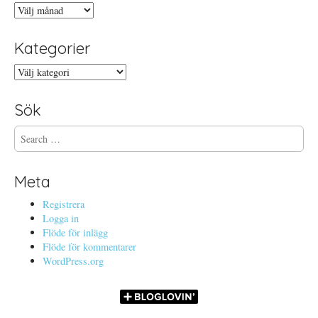
Arkiv
Kategorier
Kategorier
Sök
S
e
a
r
Meta
c
h
Registrera
f
Logga in
o
Flöde för inlägg
r
Flöde för kommentarer
:
WordPress.org