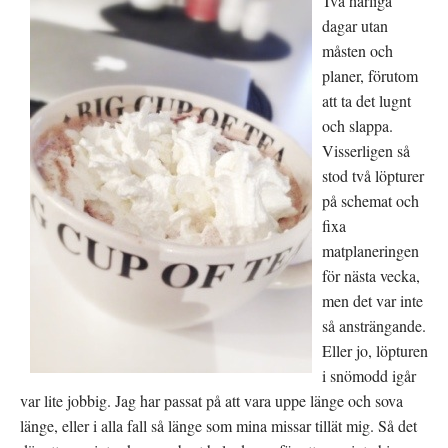
Två härliga
dagar utan
måsten och
planer, förutom
att ta det lugnt
och slappa.
Visserligen så
stod två löpturer
på schemat och
fixa
matplaneringen
för nästa vecka,
men det var inte
så ansträngande.
Eller jo, löpturen
i snömodd igår
var lite jobbig. Jag har passat på att vara uppe länge och sova
länge, eller i alla fall så länge som mina missar tillät mig. Så det