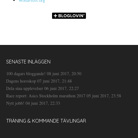
WordPress.org
SENASTE INLÄGGEN
100 dagars bloggande!
08 juni 2017, 20:50
Dagens horoskop
07 juni 2017, 21:48
Dela sina upplevelser
06 juni 2017, 22:27
Race report: Asics Stockholm marathon 2017
05 juni 2017, 23:58
Nytt jobb!
04 juni 2017, 22:33
TRÄNING & KOMMANDE TÄVLINGAR