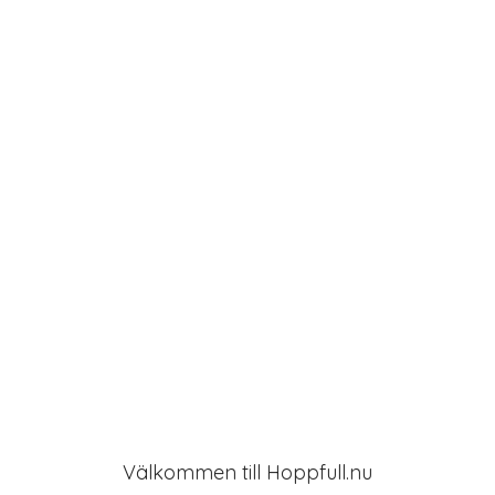
g
a
t
i
o
n
Välkommen till Hoppfull.nu