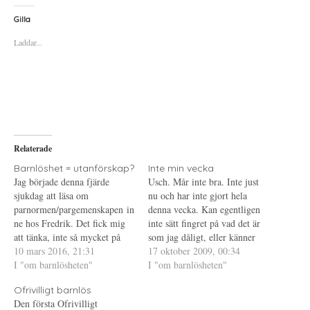
c
c
c
k
k
k
a
a
a
Gilla
f
f
f
ö
ö
ö
Laddar...
r
r
r
a
u
a
t
t
t
t
s
t
d
k
d
e
r
e
l
i
l
a
f
a
p
t
t
å
(
i
T
Ö
l
w
p
l
i
p
P
Relaterade
t
n
i
t
a
n
e
s
t
Barnlöshet = utanförskap?
Inte min vecka
r
i
e
Jag började denna fjärde
Usch. Mår inte bra. Inte just
(
e
r
Ö
t
e
sjukdag att läsa om
nu och har inte gjort hela
p
t
s
parnormen/pargemenskapen in
p
n
t
denna vecka. Kan egentligen
n
y
(
ne hos Fredrik. Det fick mig
inte sätt fingret på vad det är
a
t
Ö
s
t
p
att tänka, inte så mycket på
som jag dåligt, eller känner
i
f
p
den utanförskap som kommer
10 mars 2016, 21:31
e
ö
n
mig deppig kanske jag ska
17 oktober 2009, 00:34
t
n
a
av att man är singel. Nej, jag
I "om barnlösheten"
skriva. Många små saker som
I "om barnlösheten"
t
s
s
n
t
i
tänkte på den utanförskap som
bildar ett stort oöverstigligt
y
e
e
Ofrivilligt barnlös
kommer sig av att vara
t
r
t
hinder. Och hur löser jag
t
)
t
Den första Ofrivilligt
barnlös. Nu har jag ju mer
detta? Jo, som…
f
n