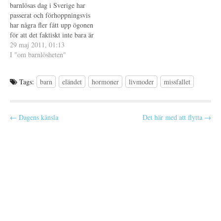
barnlösas dag i Sverige har
ö
y
eller mindre valt…
n
t
passerat och förhoppningsvis
s
t
t
f
har några fler fått upp ögonen
e
ö
för att det faktiskt inte bara är
r
n
)
s
att "skaffa" barn. Det är så
29 maj 2011, 01:13
t
e
många som tror att det är
I "om barnlösheten"
r
något som går att planera in i
)
sitt tidsschema precis där man
Tags:
barn
eländet
hormoner
livmoder
missfallet
vill. Genom…
P
← Dagens känsla
Det här med att flytta →
o
s
t
n
a
v
i