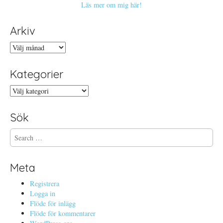
Läs mer om mig här!
Arkiv
Arkiv
Kategorier
Kategorier
Sök
S
e
a
r
Meta
c
h
Registrera
f
Logga in
o
Flöde för inlägg
r
Flöde för kommentarer
: