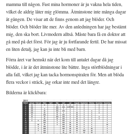
mamma till någon. Fast mina hormoner är ju vakna hela tiden,
vilket de aldrig låter mig glömma. Åtminstone inte många dagar
åt gången. De visar att de finns genom att jag blöder. Och
blöder. Och blöder lite mer. Av den anledningen har jag bestämt
mig, den ska bort. Livmodern alltså. Måste bara få en doktor att
gå med på det först. För jag är ju fortfarande fertil. De har missat
en liten detalj, jag kan ju inte bli med barn.
Förra året var hemskt när det kom till antalet dagar då jag
blödde, i år är det åtminstone lite bättre. Inga störtblödningar i
alla fall, vilket jag kan tacka hormonspiralen för. Men att blöda
flera veckor i sträck, jag orkar inte med det längre.
Bilderna är klickbara: