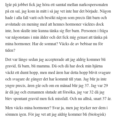
Igår på jobbet fick jag höra ett samtal mellan narkospersonalen
på en sal, jag kom in mitt i så jag vet inte hur det började. Någon
hade i alla fall varit och besökt någon som precis fått barn och
avslutade en mening med att hennes hormoner väcktes dock
inte, hon skulle inte kunna tänka sig fler barn. Personen i fråga
var någonstans i min ålder och det fick mig genast att tänka på
mina hormoner. Har de somnat? Väcks de av bebisar nu för
tiden?
Det var länge sedan jag accepterade att jag aldrig kommer bli
gravid, få barn, bli mamma. Då och då har dock min hjärna
väckt ett dumt hopp, men med åren har detta hopp blivit svagare
och svagare de gånger det har kommit till ytan. Jag blir ju inte
yngre precis, åren går och om en månad blir jag 37. Jag var 29
år då jag och exmannen slutade att försöka, jag var 32 då jag
blev spontant gravid men fick missfall. Och nu alltså, snart 37 år.
Men väcks mina hormoner? Svar ja, men jag trycker ner dem i
sömnen igen. För jag vet att jag aldrig kommer bli (biologisk)