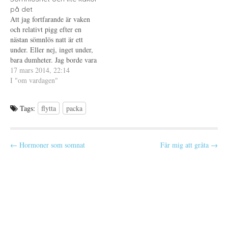
en iPhone 3GS, jag har ju
t
r
t
t
)
t
på det
bara…
f
n
Att jag fortfarande är vaken
ö
y
n
t
och relativt pigg efter en
s
t
t
f
nästan sömnlös natt är ett
e
ö
under. Eller nej, inget under,
r
n
)
s
bara dumheter. Jag borde vara
t
e
trött och jag borde nog
17 mars 2014, 22:14
r
egentligen sova eftersom
I "om vardagen"
)
klockan ringer tidigt även i
morgon. En trötthetsblogg är
Tags:
flytta
packa
vad detta har blivit vilket får
mig att…
P
← Hormoner som somnat
Får mig att gråta →
o
s
t
n
a
v