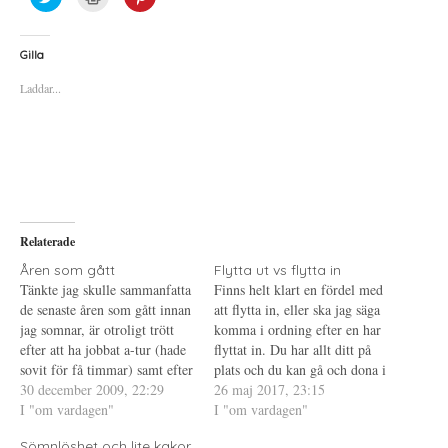
l
l
l
i
i
i
c
c
c
k
k
k
a
a
a
Gilla
f
f
f
ö
ö
ö
Laddar...
r
r
r
a
u
a
t
t
t
t
s
t
d
k
d
e
r
e
l
i
l
a
f
a
p
t
t
å
(
i
T
Ö
l
w
p
l
i
p
P
Relaterade
t
n
i
t
a
n
e
s
t
Åren som gått
Flytta ut vs flytta in
r
i
e
Tänkte jag skulle sammanfatta
Finns helt klart en fördel med
(
e
r
Ö
t
e
de senaste åren som gått innan
att flytta in, eller ska jag säga
p
t
s
jag somnar, är otroligt trött
p
n
t
komma i ordning efter en har
n
y
(
efter att ha jobbat a-tur (hade
flyttat in. Du har allt ditt på
a
t
Ö
s
t
p
sovit för få timmar) samt efter
plats och du kan gå och dona i
i
f
p
passet sedan shoppat på bland
30 december 2009, 22:29
e
ö
n
din egen takt. Du kan, om du
26 maj 2017, 23:15
t
n
a
annat IKEA. (Är lite avis på
I "om vardagen"
vill, sätta dig på golvet (eller
I "om vardagen"
t
s
s
n
t
i
missarnas fd husse som köpte
om något annat…
y
e
e
Sömnlöshet och lite kakor