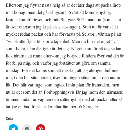
Eftersom jag flyttar nästa helg så är det åter dags att packa ihop
mitt bohag, men det går långsamt. Svårt att komma igång,
fastnar framför teven och mitt Stargate SG1-maraton (som snart
är över eftersom jag är på sista säsongen). Som tur är var så är
mycket redan packat och har förvarats på Selstor i väntan på att
”vi” skulle flytta till större lägenhet. Men nu blir det inget ”vi”
som flyttar, utan återigen är det jag. Något som för ett tag sedan
fick tårarna att rinna eftersom jag började fundera över vad det är
för fel på mig, och varför jag fortsätter att göra om samma
misstag. För det känns som ett misstag att jag återigen befinner
mig i den här situationen, även om ingen situation är den andra
lik. Det här var inget som ingick i min plan för framtiden, men
nu är det som det är. Förhoppningsvis får jag inom den närmaste
timmen ändan ur vagnen och sätter igång med att packa, eller så
tar jag ett bad först…eller tittar lite mer på Stargate.
Dela:
K
K
K