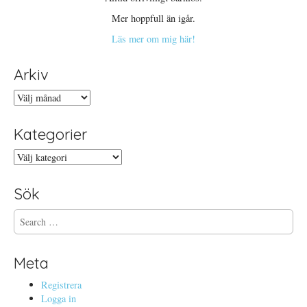
Mer hoppfull än igår.
Läs mer om mig här!
Arkiv
Arkiv
Kategorier
Kategorier
Sök
S
e
a
r
Meta
c
h
Registrera
f
Logga in