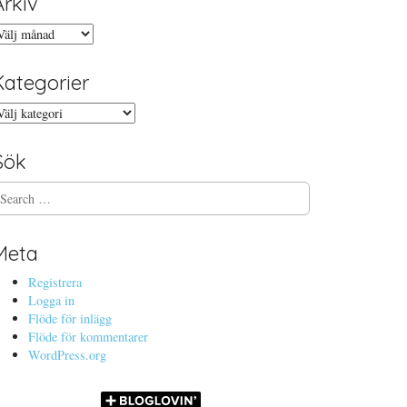
Arkiv
rkiv
Kategorier
ategorier
Sök
Meta
Registrera
Logga in
Flöde för inlägg
Flöde för kommentarer
WordPress.org