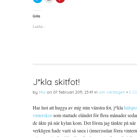
l
l
l
i
i
i
c
c
c
k
k
k
a
a
a
Gilla
f
f
f
ö
ö
ö
Laddar...
r
r
r
a
u
a
t
t
t
t
s
t
d
k
d
e
r
e
l
i
l
a
f
a
p
t
t
å
(
i
T
Ö
l
w
p
l
i
p
P
t
n
i
t
a
n
J*kla skitfot!
e
s
t
r
i
e
(
e
r
by
Mia
on
07 februari 2011, 23:41
in
om vardagen
•
2 C
Ö
t
e
p
t
s
p
n
t
n
y
(
Har lust att hugga av mig min vänstra fot, j*kla
hälspo
a
t
Ö
s
t
p
vinterskor
i
f
som startade eländet för flera månader sedan
p
e
ö
n
t
n
a
de åkte på när kylan kom. Det första jag tänkte på nä
t
s
s
n
t
i
verkligen hade varit så snea i (inner)sulan förra vinte
y
e
e
t
r
t