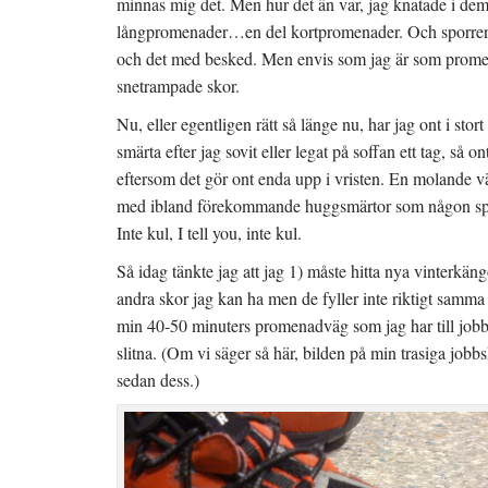
minnas mig det. Men hur det än var, jag knatade i dem
t
)
t
f
n
långpromenader…en del kortpromenader. Och sporren 
ö
y
n
t
och det med besked. Men envis som jag är som prome
s
t
t
f
snetrampade skor.
e
ö
r
n
)
s
Nu, eller egentligen rätt så länge nu, har jag ont i stor
t
e
smärta efter jag sovit eller legat på soffan ett tag, så o
r
)
eftersom det gör ont enda upp i vristen. En molande vär
med ibland förekommande huggsmärtor som någon spi
Inte kul, I tell you, inte kul.
Så idag tänkte jag att jag 1) måste hitta nya vinterkäng
andra skor jag kan ha men de fyller inte riktigt samma 
min 40-50 minuters promenadväg som jag har till jobbe
slitna. (Om vi säger så här, bilden på min trasiga jobb
sedan dess.)