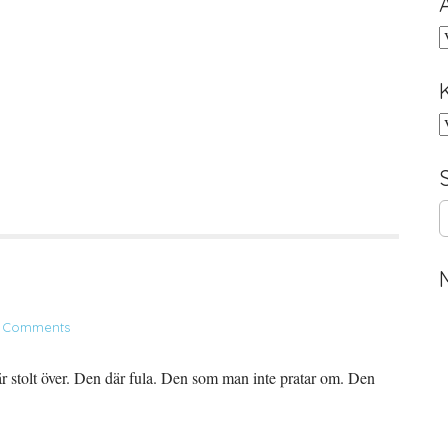
A
K
S
e
a
r
c
h
 Comments
f
o
r
 är stolt över. Den där fula. Den som man inte pratar om. Den
: