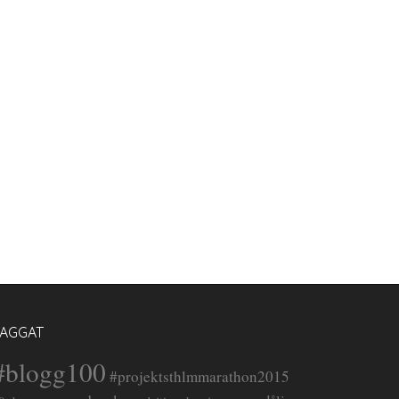
TAGGAT
#blogg100
#projektsthlmmarathon2015