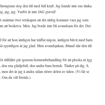
Instagram slog den till med full kraft. Jag kunde inte ens tänka
ag, jag, jag. Varför är inte JAG gravid!
ch smärtan över vetskapen att det aldrig kommer vara jag som
nte att beskriva. Men. Jag borde inte bli avundsam för det. Det
d för att hon äntligen har träffat någon, äntligen blivit med barn.
 egentligen är jag glad. Men avundsjukan, ibland slår den till
r tillfället går igenom hormonbehandling för att plocka ut ägg
r, den ena glädjefull, den andra bara hemsk. Tänker på dig, S,
 men det är jag å andra sidan större delen av tiden. (Vi får se
r. Om du vill förstås.)