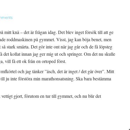
mments
 mitt knä – det är frågan idag. Det blev inget försök till att ge
ovade roddmaskinen på gymmet. Visst, jag kan böja benet, men
 så stark smärta. Det gör inte ont när jag går och de få löpsteg
å få det kollat innan jag ger mig ut och springer. Om det nu skulle
, vill få ett ok från en ortoped först.
ymfkörtel och jag tänker ”äsch, det är inget / det går över”. Mitt
vill ju inte förstöra min marathonsatsning. Ska bara bestämma
 vettigt gjort, förutom en tur till gymmet, och nu blir det