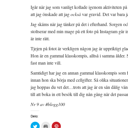
n
t
i
y
e
e
Igår när jag som vanligt kollade igenom aktiviteten på 
t
r
t
t
)
t
att jag önskade att jag
också
var gravid. Det var bara j
f
n
ö
y
n
t
Jag skäms när jag tänker på det i efterhand. Sorgen o
s
t
t
f
stoltserar med min mage på ett foto på Instagram går i
e
ö
r
n
är inte rätt.
)
s
t
e
Tjejen på fotot är verkligen någon jag är uppriktigt gla
r
)
Hon är en gammal klasskompis, alltså i samma ålder. Så
fast man inte vill.
Samtidigt har jag en annan gammal klasskompis som fö
innan hon ska börja med cellgifter. Så olika situatione
jag hoppas du vet det…trots att jag är en sån dålig vän,
till att boka in ett besök till dig nån gång när det passa
Nr 9 av #blogg100
Dela:
K
K
K