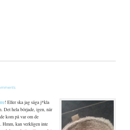
omments
rre
! Eller ska jag säga j*kla
. Det hela började, igen, när
r de kom på var om de
rn. Hmm, kan verkligen inte