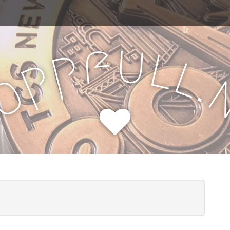
u
f
l
p
l
p
.
o
H