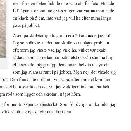
men för den delen fick de inte vara allt för fula. Hittade
ETT par skor som nog visserligen var varma men hade
en klack på 5 cm, inte vad jag vill ha efter mina långa
pass på jobbet.
Även på skoletaruppdrag numero 2 kammade jag noll.
Jag som tänkte att det inte skulle vara några problem
eftersom jag visste vad jag ville ha, vilket var exakt
sådana som jag redan har och helst också i samma färg
eftersom det piggar upp den annars helvita utstyrseln
som jag svansar runt i på jobbet. Men nej, det visade sig
i rött. Den finns inte i rött nu, vill säga, eftersom det kommer
s det bara svarta och det vill jag verkligen inte ha. Får helt
ra röda som ligger och skrotar i något hörn.
ng
för min trilskandes vänsterfot! Som för övrigt, under tiden jag
 värk så att jag ej ska glömma bort den.