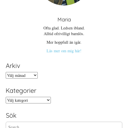
Maria
Ofta glad. Ledsen ibland.
Alltid ofrivilligt barnlös.
Mer hoppfull än igår.
Läs mer om mig här!
Arkiv
Arkiv
Kategorier
Kategorier
Sök
S