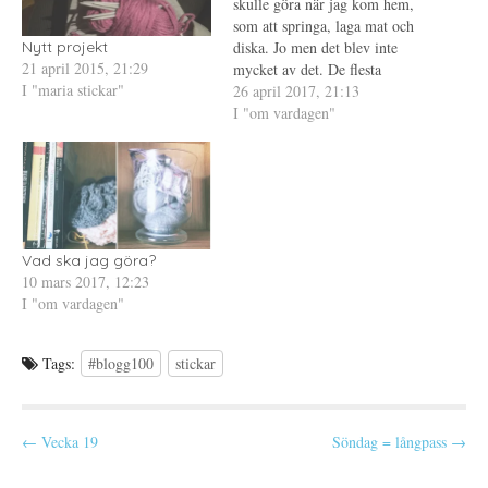
p
n
t
skulle göra när jag kom hem,
n
y
(
som att springa, laga mat och
a
t
Ö
s
t
p
diska. Jo men det blev inte
Nytt projekt
i
f
p
21 april 2015, 21:29
e
ö
n
mycket av det. De flesta
t
n
a
I "maria stickar"
planer blir liksom inte
26 april 2017, 21:13
t
s
s
n
t
i
genomförda när man kommer
I "om vardagen"
y
e
e
t
r
t
hem lägger sig på soffan i två
t
)
t
timmar, inte ens om de…
f
n
ö
y
n
t
s
t
t
f
e
ö
r
n
)
s
Vad ska jag göra?
t
e
10 mars 2017, 12:23
r
I "om vardagen"
)
Tags:
#blogg100
stickar
P
← Vecka 19
Söndag = långpass →
o