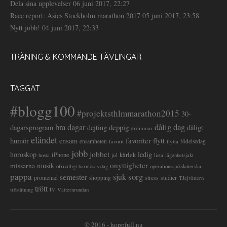
Dela sina upplevelser
06 juni 2017, 22:27
Race report: Asics Stockholm marathon 2017
05 juni 2017, 23:58
Nytt jobb!
04 juni 2017, 22:33
TRÄNING & KOMMANDE TÄVLINGAR
TAGGAT
#blogg100
#projektsthlmmarathon2015
30-
dålig dag
bra dagar
deppig
dagarsprogram
dejting
dåligt
drömmar
eländet
favoriter
flytt
humör
ensam
ensamheten
flytta
födelsedag
favorit
jobb
jobbet
horoskop
ledig
iPhone
kärlek
jul
lista
hosta
lägenhetsjakt
onyttigheter
musik
missarna
ofrivilligt barnlösas dag
operationssjuksköterska
pappa
sorg
semester
sjuk
stress
studier
promenad
shopping
TJejvättern
trött
tv
tröstätning
Vätternrundan
© 2016 - hoppfull.nu