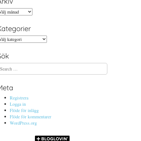
Arkiv
rkiv
Kategorier
ategorier
Sök
Meta
Registrera
Logga in
Flöde för inlägg
Flöde för kommentarer
WordPress.org