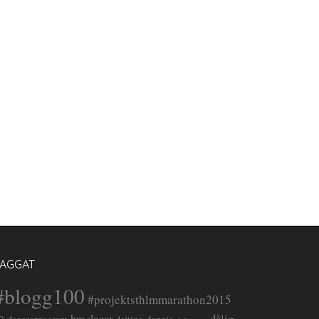
TAGGAT
#blogg100
#projektsthlmmarathon2015
dålig
bra dagar
deppig