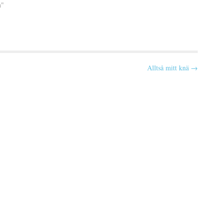
n"
Alltså mitt knä →