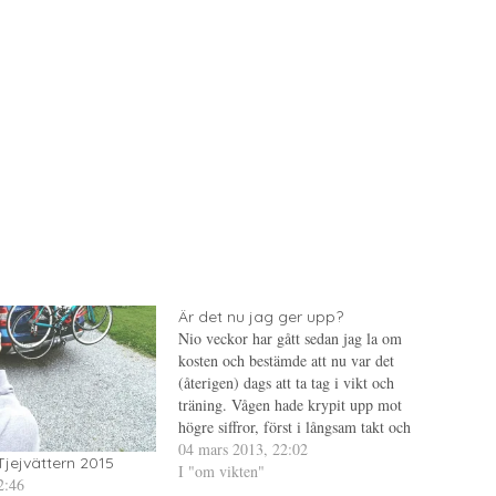
Är det nu jag ger upp?
Nio veckor har gått sedan jag la om
kosten och bestämde att nu var det
(återigen) dags att ta tag i vikt och
träning. Vågen hade krypit upp mot
högre siffror, först i långsam takt och
sen i allt högre. Jag var nästan uppe i
04 mars 2013, 22:02
Tjejvättern 2015
den startvikt jag hade när…
I "om vikten"
2:46