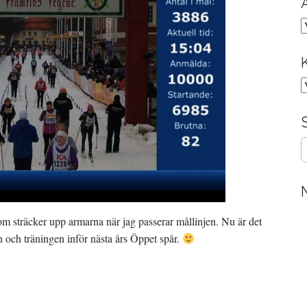
A
K
S
e
a
r
c
h
som sträcker upp armarna när jag passerar mållinjen. Nu är det
f
 och träningen inför nästa års Öppet spår.
o
r
: