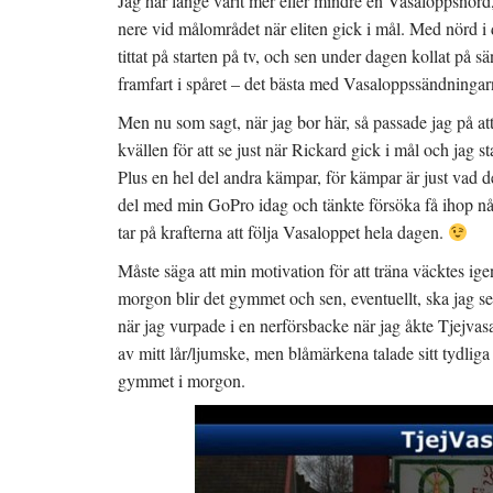
Jag har länge varit mer eller mindre en Vasaloppsnörd,
nere vid målområdet när eliten gick i mål. Med nörd i de
tittat på starten på tv, och sen under dagen kollat på 
framfart i spåret – det bästa med Vasaloppssändningar
Men nu som sagt, när jag bor här, så passade jag på at
kvällen för att se just när Rickard gick i mål och jag
Plus en hel del andra kämpar, för kämpar är just vad de 
del med min GoPro idag och tänkte försöka få ihop någo
tar på krafterna att följa Vasaloppet hela dagen.
Måste säga att min motivation för att träna väcktes igen
morgon blir det gymmet och sen, eventuellt, ska jag se 
när jag vurpade i en nerförsbacke när jag åkte Tjejvas
av mitt lår/ljumske, men blåmärkena talade sitt tydliga
gymmet i morgon.