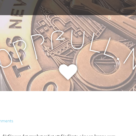
u
f
l
p
l
p
.
o
H
mments