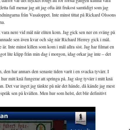
 därför var det mycket roligt att för första gången kunna vara
tta fall menar jag att jag ofta ätit frukost samtidigt som jag
sändningarna från Vasaloppet. Inte minst tittat på Rickard Olssons
na.
t vara nere vid mål när eliten kom. Jag gick sen ner en sväng på
 stannade sen även kvar och såg när Richard Herrey gick i mål.
är. Inte minst killen som kom i mål allra sist. Jag har filmat en
t lite klipp från min dag i morgon, idag orkar jag inte – det
, den har annars den senaste tiden varit i en svacka tyvärr. I
hur mitt knä fungerar att springa på. Jag slog tyvärr i mitt knä
an. Det var inget jag tänkte på när det hände, då kände jag mest
 språk sen på kvällen. Men hur som helst, det blir definitivt