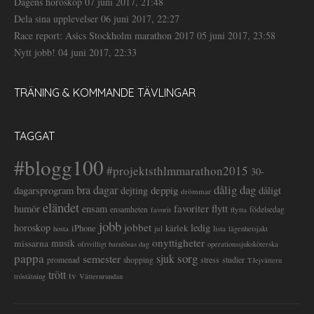
Dagens horoskop
07 juni 2017, 21:48
Dela sina upplevelser
06 juni 2017, 22:27
Race report: Asics Stockholm marathon 2017
05 juni 2017, 23:58
Nytt jobb!
04 juni 2017, 22:33
TRÄNING & KOMMANDE TÄVLINGAR
TAGGAT
#blogg100
#projektsthlmmarathon2015
30-
dålig dag
bra dagar
deppig
dagarsprogram
dejting
dåligt
drömmar
eländet
favoriter
flytt
humör
ensam
ensamheten
flytta
födelsedag
favorit
jobb
jobbet
horoskop
ledig
iPhone
kärlek
jul
lista
hosta
lägenhetsjakt
onyttigheter
musik
missarna
ofrivilligt barnlösas dag
operationssjuksköterska
pappa
sorg
semester
sjuk
stress
studier
promenad
shopping
TJejvättern
trött
tv
tröstätning
Vätternrundan