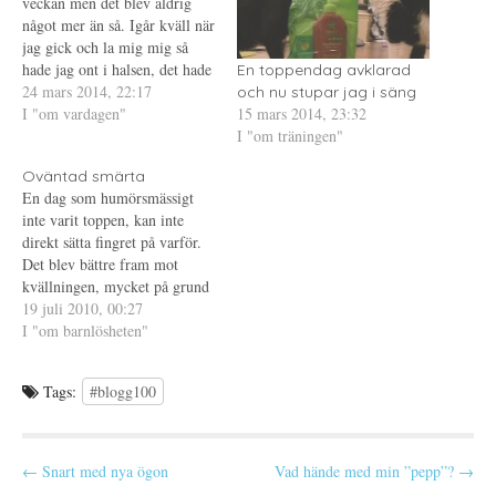
veckan men det blev aldrig
p
t
s
något mer än så. Igår kväll när
p
n
t
n
y
(
jag gick och la mig mig så
a
t
Ö
s
t
p
hade jag ont i halsen, det hade
En toppendag avklarad
i
f
p
jag även i morse när jag
24 mars 2014, 22:17
e
ö
n
och nu stupar jag i säng
t
n
a
15 mars 2014, 23:32
vaknade men jag kände mig
I "om vardagen"
t
s
s
n
t
i
I "om träningen"
ändå tillräckligt pigg för att gå
y
e
e
och jobba.…
t
r
t
t
)
t
Oväntad smärta
f
n
En dag som humörsmässigt
ö
y
n
t
inte varit toppen, kan inte
s
t
t
f
direkt sätta fingret på varför.
e
ö
Det blev bättre fram mot
r
n
)
s
kvällningen, mycket på grund
t
e
av att jag några timmar
19 juli 2010, 00:27
r
tidigare hade bytt plats vid
I "om barnlösheten"
)
poolen. Ibland krävs det så lite
att jag verkligen inte förstår
Tags:
#blogg100
mig på mig själv. Eftersom
det…
P
← Snart med nya ögon
Vad hände med min ”pepp”? →