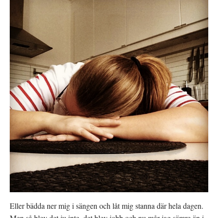
Eller bädda ner mig i sängen och låt mig stanna där hela dagen.
Men så blev det ju inte, det blev jobb och nu mår jag sämre än i