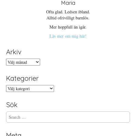
Maria
Ofta glad. Ledsen ibland.
Alltid ofrivilligt barnlös.
Mer hoppfull än igår.
Läs mer om mig här!
Arkiv
Arkiv
Kategorier
Kategorier
Sök
S
e
a
r
Meta