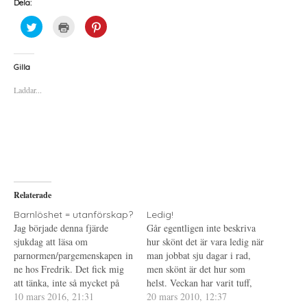
Dela:
K
K
K
l
l
l
i
i
i
c
c
c
k
k
k
a
a
a
Gilla
f
f
f
ö
ö
ö
Laddar...
r
r
r
a
u
a
t
t
t
t
s
t
d
k
d
e
r
e
l
i
l
a
f
a
p
t
t
å
(
i
T
Ö
l
w
p
l
i
p
P
Relaterade
t
n
i
t
a
n
e
s
t
Barnlöshet = utanförskap?
Ledig!
r
i
e
Jag började denna fjärde
Går egentligen inte beskriva
(
e
r
Ö
t
e
sjukdag att läsa om
hur skönt det är vara ledig när
p
t
s
parnormen/pargemenskapen in
p
n
t
man jobbat sju dagar i rad,
n
y
(
ne hos Fredrik. Det fick mig
men skönt är det hur som
a
t
Ö
s
t
p
att tänka, inte så mycket på
helst. Veckan har varit tuff,
i
f
p
den utanförskap som kommer
10 mars 2016, 21:31
e
ö
n
mycket patienter och lite
20 mars 2010, 12:37
t
n
a