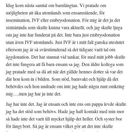
Idag kom nästa samtal om barnlängtan. Vi pratade om
möjligheten att åka utomlands som ensamstående, för
insemination, IVF eller embryodonation. För mig är det ju det
sistnämnda som skulle kunna vara aktuellt, och jag skulle ljuga
om jag inte har funderat på det. Inte bara just embryodonation
utan även IVF utomlands. Just IVF är i mitt fall ganska uteslutet
eftersom jag är så svårstimulerad så det tidigare varit tal om
äggdonation. Det har stannat vid tankar, för med mitt jobb skulle
det inte fungera att få barn ensam sa jag. Den äldre kollega som
jag pratade med sa då att när det gällde hennes dotter så var det
där hon kom in i bilden. Som stöd, barnvakt och hjälp då det
behövdes och hon undrade om inte jag hade några runt omkring
mig….men jag har ju inte det.
Jag har inte det. Jag är ensam och inte ens om pappa levde skulle
jag ha det stöd som behövs. Hade jag haft kontakt med min mor
så hade inte det varit till mycket hjälp det heller. Och syster bor
för långt bort. Så jag är ensam vilket gör att det inte skulle