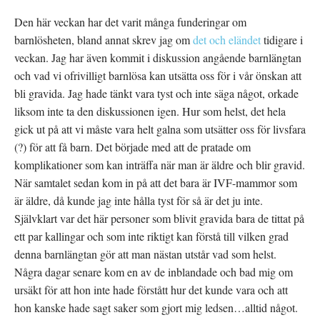
Den här veckan har det varit många funderingar om
barnlösheten, bland annat skrev jag om
det och eländet
tidigare i
veckan. Jag har även kommit i diskussion angående barnlängtan
och vad vi ofrivilligt barnlösa kan utsätta oss för i vår önskan att
bli gravida. Jag hade tänkt vara tyst och inte säga något, orkade
liksom inte ta den diskussionen igen. Hur som helst, det hela
gick ut på att vi måste vara helt galna som utsätter oss för livsfara
(?) för att få barn. Det började med att de pratade om
komplikationer som kan inträffa när man är äldre och blir gravid.
När samtalet sedan kom in på att det bara är IVF-mammor som
är äldre, då kunde jag inte hålla tyst för så är det ju inte.
Självklart var det här personer som blivit gravida bara de tittat på
ett par kallingar och som inte riktigt kan förstå till vilken grad
denna barnlängtan gör att man nästan utstår vad som helst.
Några dagar senare kom en av de inblandade och bad mig om
ursäkt för att hon inte hade förstått hur det kunde vara och att
hon kanske hade sagt saker som gjort mig ledsen…alltid något.