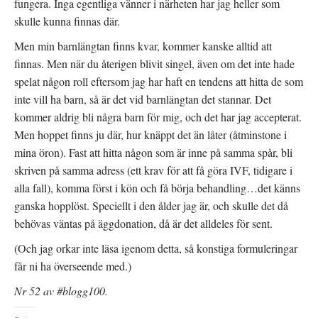
fungera. Inga egentliga vänner i närheten har jag heller som
skulle kunna finnas där.
Men min barnlängtan finns kvar, kommer kanske alltid att
finnas. Men när du återigen blivit singel, även om det inte hade
spelat någon roll eftersom jag har haft en tendens att hitta de som
inte vill ha barn, så är det vid barnlängtan det stannar. Det
kommer aldrig bli några barn för mig, och det har jag accepterat.
Men hoppet finns ju där, hur knäppt det än låter (åtminstone i
mina öron). Fast att hitta någon som är inne på samma spår, bli
skriven på samma adress (ett krav för att få göra IVF, tidigare i
alla fall), komma först i kön och få börja behandling…det känns
ganska hopplöst. Speciellt i den ålder jag är, och skulle det då
behövas väntas på äggdonation, då är det alldeles för sent.
(Och jag orkar inte läsa igenom detta, så konstiga formuleringar
får ni ha överseende med.)
Nr 52 av #blogg100.