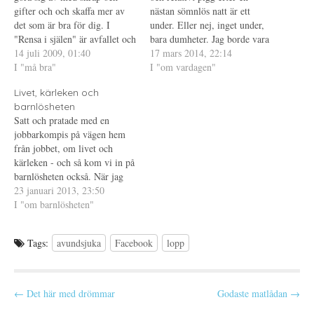
n
y
(
gifter och och skaffa mer av
nästan sömnlös natt är ett
a
t
Ö
s
t
p
det som är bra för dig. I
under. Eller nej, inget under,
i
f
p
"Rensa i själen" är avfallet och
e
ö
n
bara dumheter. Jag borde vara
t
n
a
gifterna de negativa tankar
14 juli 2009, 01:40
trött och jag borde nog
17 mars 2014, 22:14
t
s
s
n
t
i
och de självpåtagna
I "må bra"
egentligen sova eftersom
I "om vardagen"
y
e
e
begränsningar som finns i ditt
t
r
t
klockan ringer tidigt även i
t
)
t
Livet, kärleken och
sinne; och det goda är allt som
morgon. En trötthetsblogg är
f
n
ö
y
barnlösheten
är positivt,…
vad detta har blivit vilket får
n
t
Satt och pratade med en
s
t
mig att…
t
f
jobbarkompis på vägen hem
e
ö
från jobbet, om livet och
r
n
)
s
kärleken - och så kom vi in på
t
e
barnlösheten också. När jag
r
berättar att jag varit gift så är
23 januari 2013, 23:50
)
det många som som blir
I "om barnlösheten"
förvånade och höjer på
ögonbrynen och utbrister:
Tags:
avundsjuka
Facebook
lopp
"Har du varit gift?" Man…
P
← Det här med drömmar
Godaste matlådan →
o