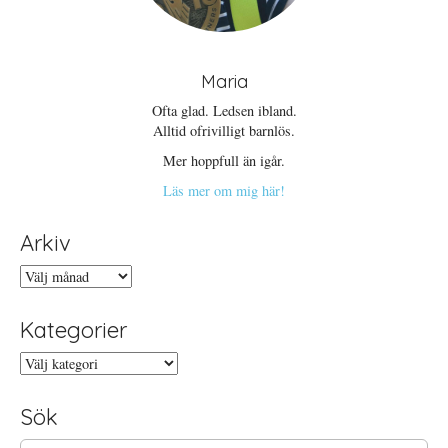
Maria
Ofta glad. Ledsen ibland.
Alltid ofrivilligt barnlös.
Mer hoppfull än igår.
Läs mer om mig här!
Arkiv
Arkiv
Kategorier
Kategorier
Sök
S