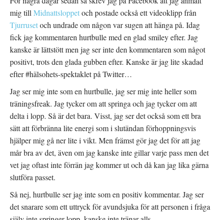
För några dagar sedan så skrev jag på Facebook att jag anmält
mig till
Midnattsloppet
och postade också ett videoklipp från
Tjurruset
och undrade om någon var sugen att hänga på. Idag
fick jag kommentaren hurtbulle med en glad smiley efter. Jag
kanske är lättstött men jag ser inte den kommentaren som något
positivt, trots den glada gubben efter. Kanske är jag lite skadad
efter #hälsohets-spektaklet på Twitter…
Jag ser mig inte som en hurtbulle, jag ser mig inte heller som
träningsfreak. Jag tycker om att springa och jag tycker om att
delta i lopp. Så är det bara. Visst, jag ser det också som ett bra
sätt att förbränna lite energi som i slutändan förhoppningsvis
hjälper mig gå ner lite i vikt. Men främst gör jag det för att jag
mår bra av det, även om jag kanske inte gillar varje pass men det
vet jag oftast inte förrän jag kommer ut och då kan jag lika gärna
slutföra passet.
Så nej, hurtbulle ser jag inte som en positiv kommentar. Jag ser
det snarare som ett uttryck för avundsjuka för att personen i fråga
själv inte springer lopp, kanske inte tränar alls.