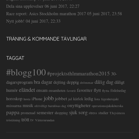
Dela sina upplevelser
06 juni 2017, 22:27
Race report: Asics Stockholm marathon 2017
05 juni 2017, 23:58
Nytt jobb!
04 juni 2017, 22:33
TRÄNING & KOMMANDE TÄVLINGAR
TAGGAT
#blogg100
#projektsthlmmarathon2015
30-
dålig dag
bra dagar
deppig
dagarsprogram
dejting
dåligt
drömmar
eländet
favoriter
flytt
humör
ensam
ensamheten
flytta
födelsedag
favorit
jobb
jobbet
horoskop
ledig
iPhone
kärlek
jul
lista
hosta
lägenhetsjakt
onyttigheter
musik
missarna
ofrivilligt barnlösas dag
operationssjuksköterska
pappa
sorg
semester
sjuk
stress
studier
promenad
shopping
TJejvättern
trött
tv
tröstätning
Vätternrundan