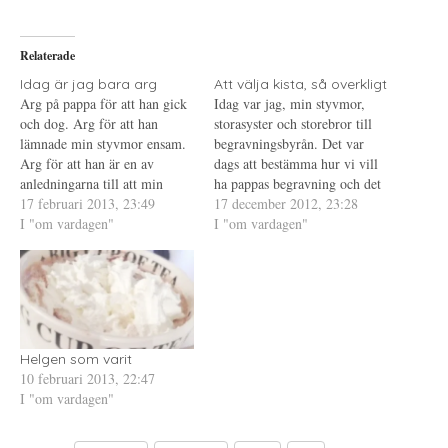
å
(
i
T
Ö
l
w
p
l
i
p
P
Relaterade
t
n
i
t
a
n
e
s
t
Idag är jag bara arg
Att välja kista, så overkligt
r
i
e
Arg på pappa för att han gick
Idag var jag, min styvmor,
(
e
r
Ö
t
e
och dog. Arg för att han
storasyster och storebror till
p
t
s
lämnade min styvmor ensam.
p
n
t
begravningsbyrån. Det var
n
y
(
Arg för att han är en av
dags att bestämma hur vi vill
a
t
Ö
s
t
p
anledningarna till att min
ha pappas begravning och det
i
f
p
syster mår dålig. Arg för att
17 februari 2013, 23:49
e
ö
n
praktiska runt omkring. Jag,
17 december 2012, 23:28
t
n
a
allt som måste tas om hand
I "om vardagen"
som tycker att det är jobbigt
I "om vardagen"
t
s
s
n
t
i
om bara för att han dog. Arg
att umgås med min familj i
y
e
e
för att han…
t
r
t
situationer där känslor är
t
)
t
inblandade, tvingade mig själv
f
n
ö
y
att vara med.…
n
t
s
t
t
f
e
ö
r
n
Helgen som varit
)
s
10 februari 2013, 22:47
t
e
I "om vardagen"
r
)