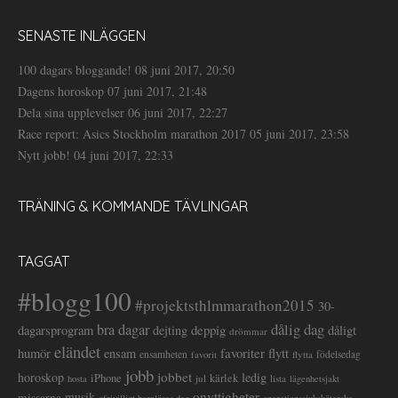
SENASTE INLÄGGEN
100 dagars bloggande!
08 juni 2017, 20:50
Dagens horoskop
07 juni 2017, 21:48
Dela sina upplevelser
06 juni 2017, 22:27
Race report: Asics Stockholm marathon 2017
05 juni 2017, 23:58
Nytt jobb!
04 juni 2017, 22:33
TRÄNING & KOMMANDE TÄVLINGAR
TAGGAT
#blogg100
#projektsthlmmarathon2015
30-
dålig dag
bra dagar
deppig
dagarsprogram
dejting
dåligt
drömmar
eländet
favoriter
flytt
humör
ensam
ensamheten
flytta
födelsedag
favorit
jobb
jobbet
horoskop
ledig
iPhone
kärlek
jul
lista
hosta
lägenhetsjakt
onyttigheter
musik
missarna