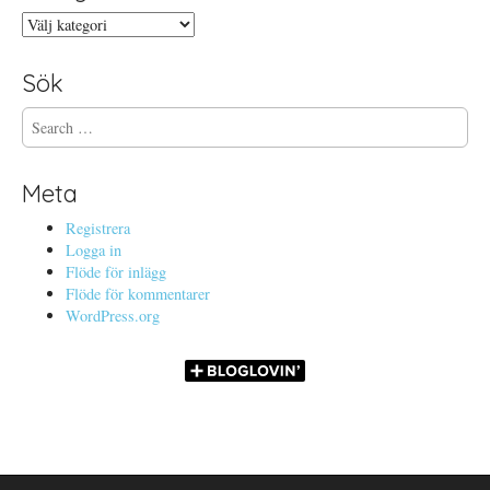
Kategorier
Sök
S
e
a
r
Meta
c
h
Registrera
f
Logga in
o
Flöde för inlägg
r
Flöde för kommentarer
:
WordPress.org