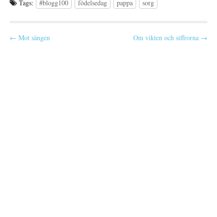
Tags:
#blogg100
födelsedag
pappa
sorg
P
← Mot sängen
Om vikten och siffrorna →
o
s
t
n
a
v
i
g
a
t
i
o
n