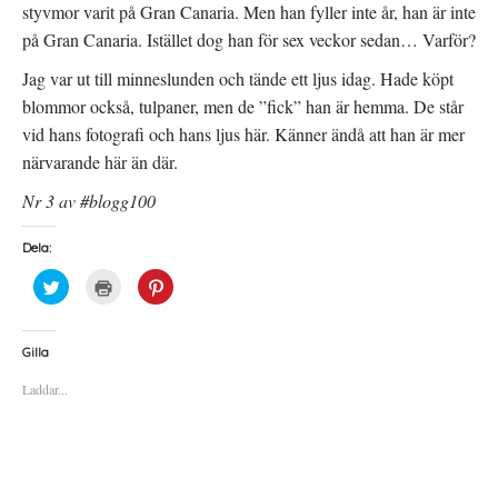
styvmor varit på Gran Canaria. Men han fyller inte år, han är inte
på Gran Canaria. Istället dog han för sex veckor sedan… Varför?
Jag var ut till minneslunden och tände ett ljus idag. Hade köpt
blommor också, tulpaner, men de ”fick” han är hemma. De står
vid hans fotografi och hans ljus här. Känner ändå att han är mer
närvarande här än där.
Nr 3 av #blogg100
Dela:
K
K
K
l
l
l
i
i
i
c
c
c
k
k
k
a
a
a
Gilla
f
f
f
ö
ö
ö
Laddar...
r
r
r
a
u
a
t
t
t
t
s
t
d
k
d
e
r
e
l
i
l
a
f
a
p
t
t